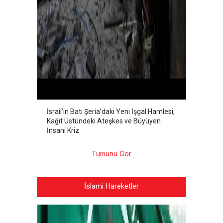
İsrail’in Batı Şeria’daki Yeni İşgal Hamlesi,
Kağıt Üstündeki Ateşkes ve Büyüyen
İnsani Kriz
Tümünü Gör
İslami Hareketler