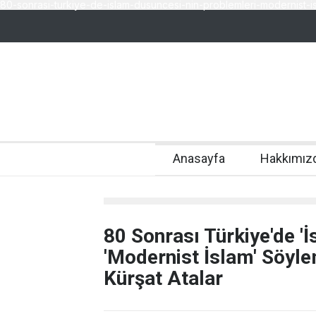
80-sonrasi-turkiye-de-islam-dusuncesi-nin-problemleri-modernist-is
Anasayfa
Hakkımız
80 Sonrası Türkiye'de '
'Modernist İslam' Söyle
Kürşat Atalar