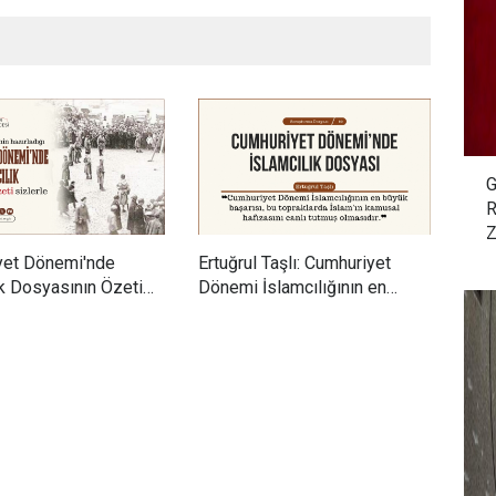
G
R
Z
yet Dönemi'nde
Ertuğrul Taşlı: Cumhuriyet
Dr. 
ık Dosyasının Özeti
Dönemi İslamcılığının en
yıll
büyük başarısı, bu topraklarda
mill
İslam'ın kamusal hafızasını
kavr
canlı tutmuş olmasıdır.
İsla
birl
mill
söyl
hüvi