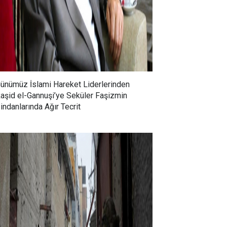
ünümüz İslami Hareket Liderlerinden
aşid el-Gannuşi’ye Seküler Faşizmin
indanlarında Ağır Tecrit
Abdullah Turhan: 90’lı
İsrail’in Batı Şeria’daki Yeni
arda yoğun olarak
İşgal Hamlesi, Kağıt
iyetçilik ve ulus-devlet
Üstündeki Ateşkes ve
amlarını sorgulayan
Büyüyen İnsani Kriz
mcılar, Ak Parti iktidarıyla
ikte daha devletçi,
iyetçi ve ulus-devlet
emlerine sahip çıkar bir
yete bürünmüştür.