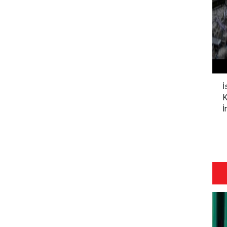
İ
K
İ