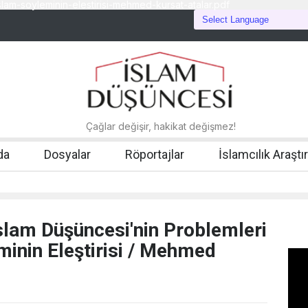
lam-soyleminin-elestirisi-mehmed-kursat-atalar.pdf
Çağlar değişir, hakikat değişmez!
da
Dosyalar
Röportajlar
İslamcılık Araştı
İslam Düşüncesi'nin Problemleri
minin Eleştirisi / Mehmed