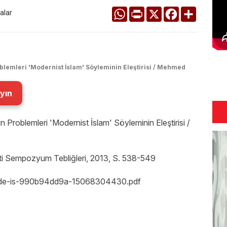
WhatsApp
Print
X
Facebook
Share
alar
blemleri 'Modernist İslam' Söyleminin Eleştirisi / Mehmed
yın
 Problemleri 'Modernist İslam' Söyleminin Eleştirisi /
eti Sempozyum Tebliğleri, 2013, S. 538-549
rkiyede-is-990b94dd9a-15068304430.pdf