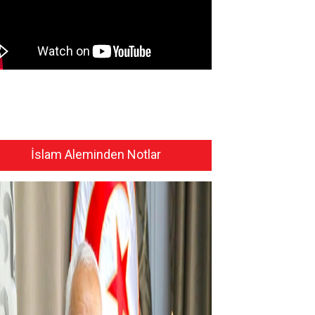
İslam Aleminden Notlar