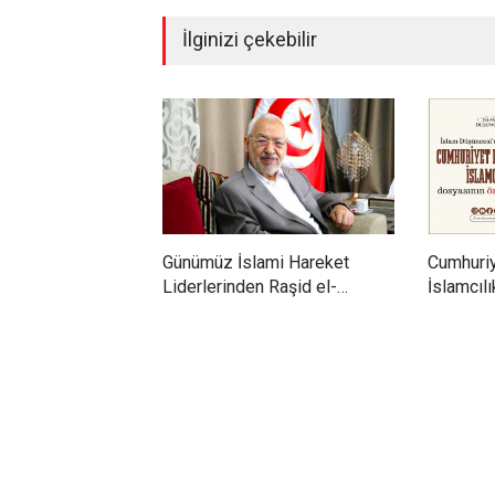
İlginizi çekebilir
Günümüz İslami Hareket
Cumhuri
Liderlerinden Raşid el-
İslamcıl
Gannuşi’ye Seküler Faşizmin
Sizlerle!
Zindanlarında Ağır Tecrit