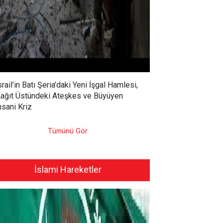
srail’in Batı Şeria’daki Yeni İşgal Hamlesi,
ağıt Üstündeki Ateşkes ve Büyüyen
nsani Kriz
Tümünü Gör
İslami Hareketler