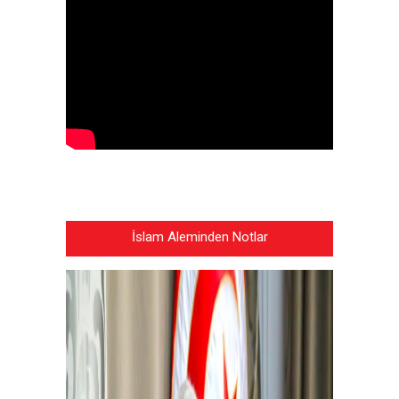
İslam Aleminden Notlar