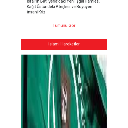
İsrail’in Batı Şeria’daki Yeni İşgal Hamlesi,
Kağıt Üstündeki Ateşkes ve Büyüyen
İnsani Kriz
Tümünü Gör
İslami Hareketler