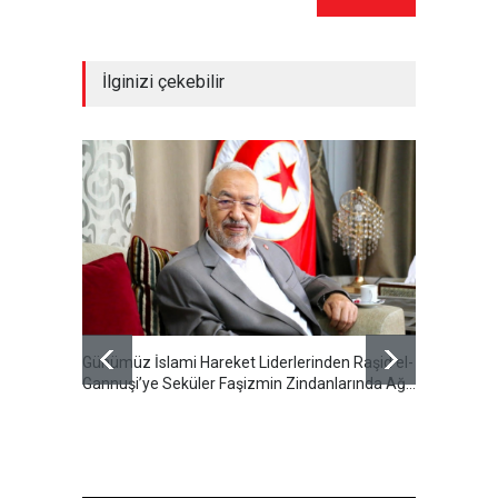
İlginizi çekebilir
Günümüz İslami Hareket Liderlerinden Raşid el-
Cumhur
Gannuşi’ye Seküler Faşizmin Zindanlarında Ağır
Özeti S
Tecrit