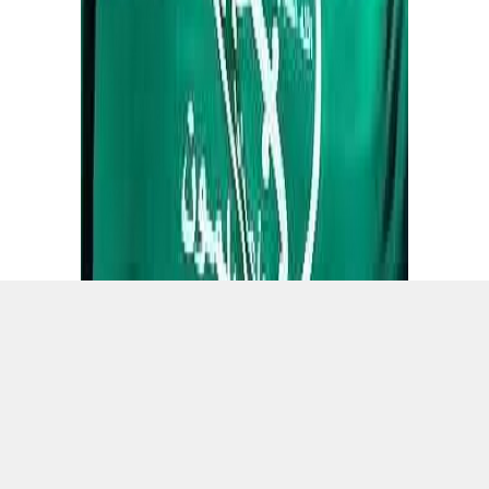
Doç. Dr. Ahmet İşler: Müslüman Kardeşler