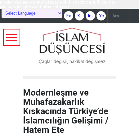
modernlesme-ve-muhafazakarlik-kiskacinda-turkiye-de-
islamciligin-gelisimi-hatem-ete.pdf
Çağlar değişir, hakikat değişmez!
Modernleşme ve
Muhafazakarlık
Kıskacında Türkiye’de
İslamcılığın Gelişimi /
Hatem Ete