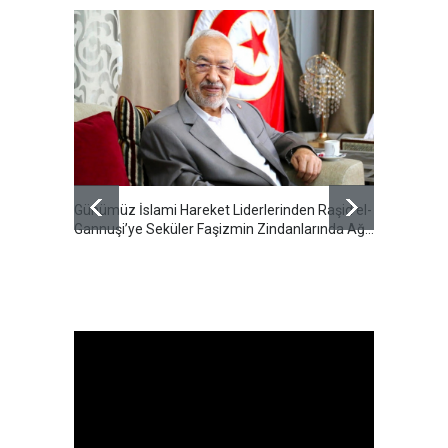
Günümüz İslami Hareket Liderlerinden Raşid el-
Cumhur
Gannuşi’ye Seküler Faşizmin Zindanlarında Ağır
Özeti S
Tecrit