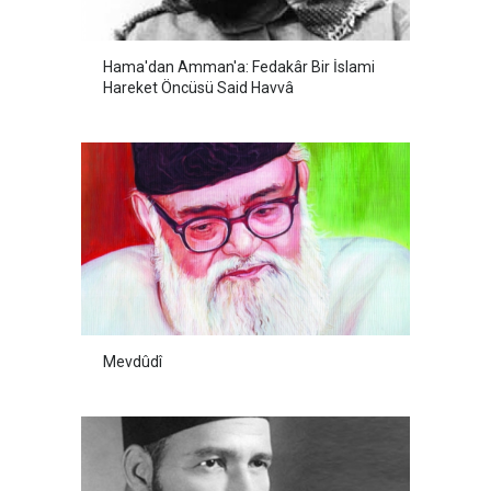
Hama'dan Amman'a: Fedakâr Bir İslami
Hareket Öncüsü Said Havvâ
Mevdûdî