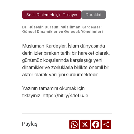
Sesli Dinlemek için Tıklayın
Duraklat
Dr. Hüseyin Dursun: Müslüman Kardeşler:
Güncel Dinamikler ve Gelecek Yönelimleri
Müslüman Kardeşler, İslam dünyasında
derin izler bırakan tarihi bir hareket olarak,
günümüz koşullarında karşılaştığı yeni
dinamikler ve zorluklarla birlikte önemli bir
aktör olarak varlığını sürdürmektedir.
Yazının tamamını okumak için
tıklayınız: https://bit.ly/41eLuJe
WhatsApp
X
Facebook
Share
Paylaş: