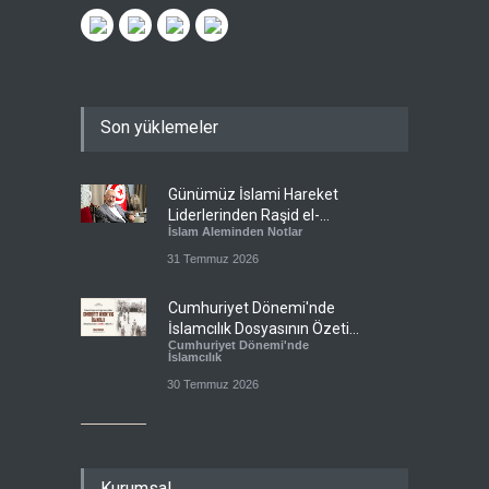
Son yüklemeler
Günümüz İslami Hareket
Liderlerinden Raşid el-
İslam Aleminden Notlar
Gannuşi’ye Seküler Faşizmin
Zindanlarında Ağır Tecrit
31 Temmuz 2026
Cumhuriyet Dönemi'nde
İslamcılık Dosyasının Özeti
Cumhuriyet Dönemi'nde
Sizlerle!
İslamcılık
30 Temmuz 2026
Ertuğrul Taşlı: Cumhuriyet
Dönemi İslamcılığının en
Cumhuriyet Dönemi'nde
büyük başarısı, bu
İslamcılık
Kurumsal