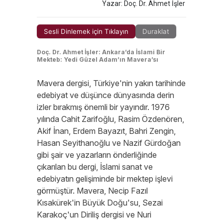
Yazar: Doç. Dr. Ahmet İşler
Sesli Dinlemek için Tıklayın
Duraklat
Doç. Dr. Ahmet İşler: Ankara’da İslami Bir
Mekteb: Yedi Güzel Adam’ın Mavera’sı
Mavera dergisi, Türkiye'nin yakın tarihinde
edebiyat ve düşünce dünyasında derin
izler bırakmış önemli bir yayındır. 1976
yılında Cahit Zarifoğlu, Rasim Özdenören,
Akif İnan, Erdem Bayazıt, Bahri Zengin,
Hasan Seyithanoğlu ve Nazif Gürdoğan
gibi şair ve yazarların önderliğinde
çıkarılan bu dergi, İslami sanat ve
edebiyatın gelişiminde bir mektep işlevi
görmüştür. Mavera, Necip Fazıl
Kısakürek'in Büyük Doğu'su, Sezai
Karakoç'un Diriliş dergisi ve Nuri