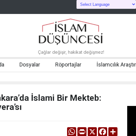
Çağlar değişir, hakikat değişmez!
da
Dosyalar
Röportajlar
İslamcılık Araştı
nkara’da İslami Bir Mekteb:
era’sı
WhatsApp
Print
X
Facebook
Share