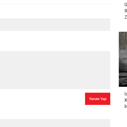
G
R
Z
İ
K
İ