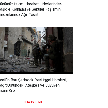
ünümüz İslami Hareket Liderlerinden
aşid el-Gannuşi’ye Seküler Faşizmin
indanlarında Ağır Tecrit
srail’in Batı Şeria’daki Yeni İşgal Hamlesi,
ağıt Üstündeki Ateşkes ve Büyüyen
nsani Kriz
Tümünü Gör