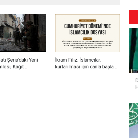
Batı Şeria’daki Yeni
İkram Filiz: İslamcılar,
Adem
lesi, Kağıt
kurtarılması için canla başla
dönü
i Ateşkes ve
savaştıkları yeni devletin,
üret
İnsani Kriz
zafer elde edildikten sonra
poz
D
kendilerini kamusal alanın
ediy
H
dışına itecek radikal bir
sekülerleşme hamlesine
girişeceğini
öngörememişlerdir.