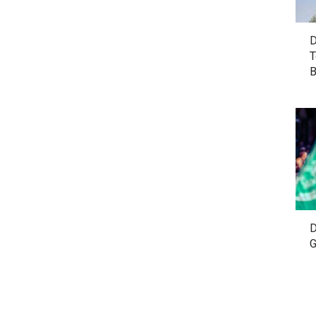
D
T
B
D
G