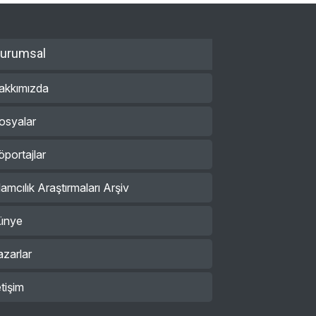
urumsal
akkımızda
osyalar
öportajlar
lamcılık Araştırmaları Arşiv
ünye
azarlar
etişim