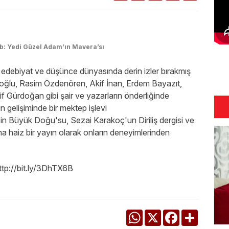
eb: Yedi Güzel Adam’ın Mavera’sı
e edebiyat ve düşünce dünyasında derin izler bırakmış
rifoğlu, Rasim Özdenören, Akif İnan, Erdem Bayazıt,
 Gürdoğan gibi şair ve yazarların önderliğinde
ın gelişiminde bir mektep işlevi
in Büyük Doğu'su, Sezai Karakoç'un Diriliş dergisi ve
na haiz bir yayın olarak onların deneyimlerinden
http://bit.ly/3DhTX6B
WhatsApp
X
Facebook
Share