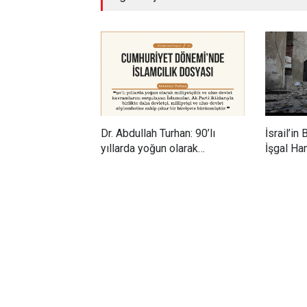
Dr. Abdullah Turhan: 90’lı
İsrail’in 
yıllarda yoğun olarak
İşgal Ham
milliyetçilik ve ulus-devlet
Üstündek
kavramlarını sorgulayan
Büyüyen 
İslamcılar, Ak Parti iktidarıyla
birlikte daha devletçi,
milliyetçi ve ulus-devlet
söylemlerine sahip çıkar bir
hüviyete bürünmüştür.