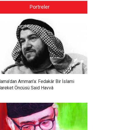
Portreler
ama'dan Amman'a: Fedakâr Bir İslami
areket Öncüsü Said Havvâ