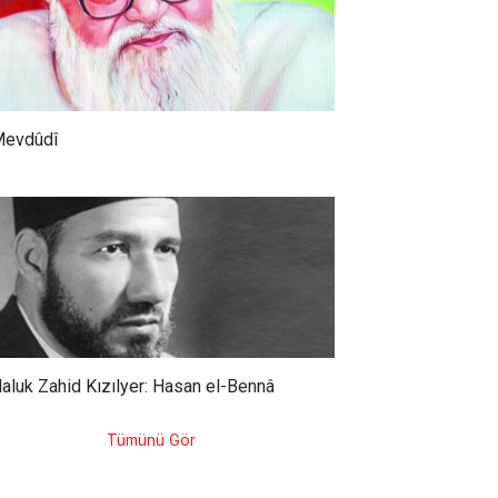
evdûdî
aluk Zahid Kızılyer: Hasan el-Bennâ
Tümünü Gör