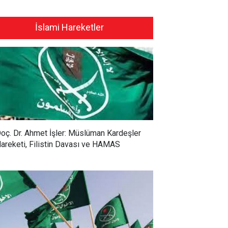
İslami Hareketler
 Ceylan: İslamcılar
Prof. Dr. Mustafa Tekin:
ştürücü bir etki
İslamcılık gerilemenin
ebilecek en önemli fikrî
İslam’da değil müslümanlarda
isyon olmaya devam
olduğunu söylemiş;
oç. Dr. Ahmet İşler: Müslüman Kardeşler
or.
nihayetinde İslam ile sahih bir
areketi, Filistin Davası ve HAMAS
bağ kurulmasını önermiştir.