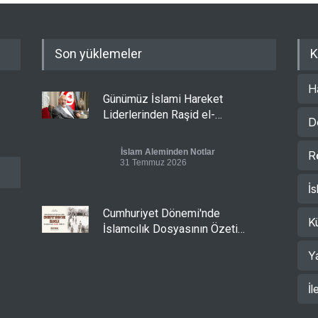
Son yüklemeler
K
H
Günümüz İslami Hareket
Liderlerinden Raşid el-
D
Gannuşi’ye Seküler Faşizmin
Zindanlarında Ağır Tecrit
İslam Aleminden Notlar
R
31 Temmuz 2026
İs
Cumhuriyet Dönemi'nde
K
İslamcılık Dosyasının Özeti
Sizlerle!
Y
Cumhuriyet Dönemi'nde İslamcılık
30 Temmuz 2026
İl