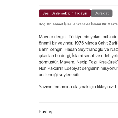
Sesli Dinlemek için Tıklayın
Duraklat
Doç. Dr. Ahmet İşler: Ankara’da İslami Bir Mekt
Mavera dergisi, Türkiye'nin yakın tarihind
önemli bir yayındır. 1976 yılında Cahit Za
Bahri Zengin, Hasan Seyithanoğlu ve Nazif
çıkarılan bu dergi, İslami sanat ve edebiyat
görmüştür. Mavera, Necip Fazıl Kısakürek'
Nuri Pakdil'in Edebiyat dergisinin misyonu
beslendiği söylenebilir.
Yazının tamamına ulaşmak için tıklayınız: 
Paylaş: