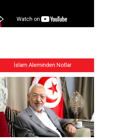
İslam Aleminden Notlar