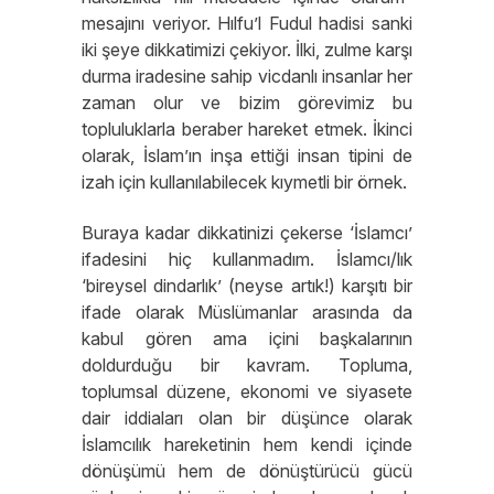
mesajını veriyor. Hılfu’l Fudul hadisi sanki
iki şeye dikkatimizi çekiyor. İlki, zulme karşı
durma iradesine sahip vicdanlı insanlar her
zaman olur ve bizim görevimiz bu
topluluklarla beraber hareket etmek. İkinci
olarak, İslam’ın inşa ettiği insan tipini de
izah için kullanılabilecek kıymetli bir örnek.
Buraya kadar dikkatinizi çekerse ‘İslamcı’
ifadesini hiç kullanmadım. İslamcı/lık
‘bireysel dindarlık’ (neyse artık!) karşıtı bir
ifade olarak Müslümanlar arasında da
kabul gören ama içini başkalarının
doldurduğu bir kavram. Topluma,
toplumsal düzene, ekonomi ve siyasete
dair iddiaları olan bir düşünce olarak
İslamcılık hareketinin hem kendi içinde
dönüşümü hem de dönüştürücü gücü