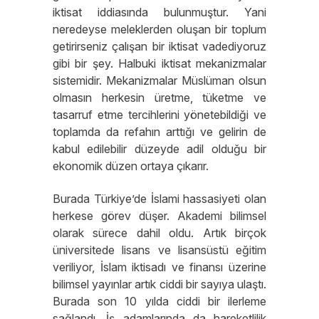
iktisat iddiasında bulunmuştur. Yani
neredeyse meleklerden oluşan bir toplum
getirirseniz çalışan bir iktisat vadediyoruz
gibi bir şey. Halbuki iktisat mekanizmalar
sistemidir. Mekanizmalar Müslüman olsun
olmasın herkesin üretme, tüketme ve
tasarruf etme tercihlerini yönetebildiği ve
toplamda da refahın arttığı ve gelirin de
kabul edilebilir düzeyde adil olduğu bir
ekonomik düzen ortaya çıkarır.
Burada Türkiye’de İslami hassasiyeti olan
herkese görev düşer. Akademi bilimsel
olarak sürece dahil oldu. Artık birçok
üniversitede lisans ve lisansüstü eğitim
veriliyor, İslam iktisadı ve finansı üzerine
bilimsel yayınlar artık ciddi bir sayıya ulaştı.
Burada son 10 yılda ciddi bir ilerleme
sağlandı. İş adamlarında da hareketlilik