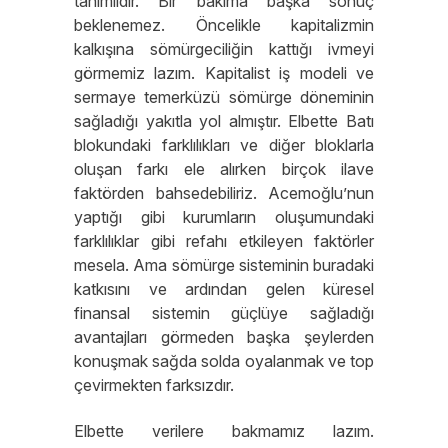
tanımlıdır. Bir bakıma başka sonuç
beklenemez. Öncelikle kapitalizmin
kalkışına sömürgeciliğin kattığı ivmeyi
görmemiz lazım. Kapitalist iş modeli ve
sermaye temerküzü sömürge döneminin
sağladığı yakıtla yol almıştır. Elbette Batı
blokundaki farklılıkları ve diğer bloklarla
oluşan farkı ele alırken birçok ilave
faktörden bahsedebiliriz. Acemoğlu’nun
yaptığı gibi kurumların oluşumundaki
farklılıklar gibi refahı etkileyen faktörler
mesela. Ama sömürge sisteminin buradaki
katkısını ve ardından gelen küresel
finansal sistemin güçlüye sağladığı
avantajları görmeden başka şeylerden
konuşmak sağda solda oyalanmak ve top
çevirmekten farksızdır.
Elbette verilere bakmamız lazım.