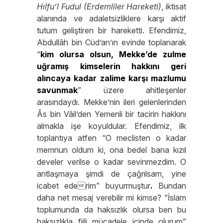
Hılfu’l Fudul (Erdemliler Hareketi)
, iktisat
alanında ve adaletsizliklere karşı aktif
tutum geliştiren bir hareketti. Efendimiz,
Abdullâh bin Cüd’an’ın evinde toplanarak
“
kim olursa olsun, Mekke’de zulme
uğramış kimselerin hakkını geri
alıncaya kadar zalime karşı mazlumu
savunmak
” üzere ahitleşenler
arasındaydı. Mekke’nin ileri gelenlerinden
Âs bin Vâil’den Yemenli bir tacirin hakkını
almakla işe koyuldular. Efendimiz, ilk
toplantıya atfen “O meclisten o kadar
memnun oldum ki, ona bedel bana kızıl
develer verilse o kadar sevinmezdim. O
antlaşmaya şimdi de çağrılsam, yine
icabet ederim” buyurmuştur
.
Bundan
daha net mesaj verebilir mi kimse? “İslam
toplumunda da haksızlık olursa ben bu
haksızlıkla fiili mücadele içinde olurum”