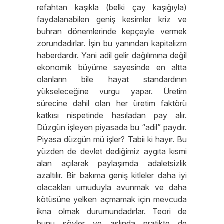
refahtan kaşıkla (belki çay kaşığıyla)
faydalanabilen geniş kesimler kriz ve
buhran dönemlerinde kepçeyle vermek
zorundadırlar. İşin bu yanından kapitalizm
haberdardır. Yani adil gelir dağılımına değil
ekonomik büyüme sayesinde en altta
olanların bile hayat standardının
yükseleceğine vurgu yapar. Üretim
sürecine dahil olan her üretim faktörü
katkısı nispetinde hasıladan pay alır.
Düzgün işleyen piyasada bu “adil” paydır.
Piyasa düzgün mü işler? Tabii ki hayır. Bu
yüzden de devlet dediğimiz aygıta kısmi
alan açılarak paylaşımda adaletsizlik
azaltılır. Bir bakıma geniş kitleler daha iyi
olacakları umuduyla avunmak ve daha
kötüsüne yelken açmamak için mevcuda
ikna olmak durumundadırlar. Teori de
bunu söyler ve aslında pratikte de