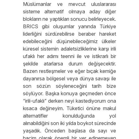
Müslümanlar ve mevcut uluslararası
sisteme alternatif olmaya aday diğer
blokların ne yaptıkları sonucu belirleyecek.
BRICS gibi oluşumlar yanında Türkiye
liderliğini sürdürebilirse beraber hareket
edebileceğini düşünebileceğimiz ülkeler
küresel sistemin adaletsizliklerine karşı irili
ufaklı her adımı teenni ile ve istikrarlı bir
şekilde atarlarsa durum değişecektir.
Bazen restleşmeler ve eğer bıçak kemiğe
dayanırsa bölgesel veya dünya savaşı ile
son sözün söyleneceğini tarih bize
söylüyor. Başka konuya geçmeden önce
“irili-ufaklı” derken neyi kastediyorum ona
kısaca değineyim. Tüketici önüne makul
alternatifler konulduğunda yol
alınabildiğini son iki yılda boykot sürecinde
yaşadık. Önceden başlasa da sayı ve
hacim olarak önemli bir yer edinemeyen