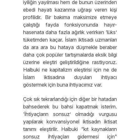
iyiliğin yayılması hem de bunun üzerinden
ebedi hayatı kazanma uğraşı veren kişi
profilidir. Bir bakıma maksimize etmeye
çalıştığı fayda fonksiyonunda hayır-
hasenata daha fazla ağırlık verirken ‘lüks’
tüketimden kaçar. İslam iktisadı uzmanları
da ara ara bu hataya düşmekle beraber
daha çok popüler tartışmalarda eksik bilgi
üzerine eleştiri geliştirildiğine rastlıyoruz.
Halbuki ne kapitalizm eleştirisi için ne de
İslam iktisadına duyulan ihtiyacı
göstermek için buna ihtiyacımız var.
Çok sık tekrarlandığı için diğer bir hatadan
bahsederek bu bahsi kapatmak isterim.
‘İhtiyaçların sonsuz’ olmadığı vurgusu
yapılarak konvansiyonel iktisadın iktisat
tanımı eleştirilir. Halbuki “kıt kaynakların
sonsuz ihtiyaçları gidermesi için”