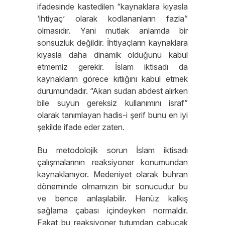
ifadesinde kastedilen “kaynaklara kıyasla
‘ihtiyaç’ olarak kodlananların fazla”
olmasıdır. Yani mutlak anlamda bir
sonsuzluk değildir. İhtiyaçların kaynaklara
kıyasla daha dinamik olduğunu kabul
etmemiz gerekir. İslam iktisadı da
kaynakların görece kıtlığını kabul etmek
durumundadır. “Akan sudan abdest alırken
bile suyun gereksiz kullanımını israf”
olarak tanımlayan hadis-i şerif bunu en iyi
şekilde ifade eder zaten.
Bu metodolojik sorun İslam iktisadı
çalışmalarının reaksiyoner konumundan
kaynaklanıyor. Medeniyet olarak buhran
döneminde olmamızın bir sonucudur bu
ve bence anlaşılabilir. Henüz kalkış
sağlama çabası içindeyken normaldir.
Fakat bu reaksiyoner tutumdan çabucak