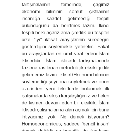
tartışmalarının temelinde, çağımız
ekonomi biliminin somut çıktılarının
insanlığa saadet getirmediği tespiti
bulunduğunu da belirtmek lazım. İkinci
tespiti belki açarız ama şimdilik bu tespitin
bize “iyi” iktisat arayışlarının süreceğini
gösterdiğini söylemekle yetinelim. Fakat
bu arayışlardan en ümit vaat edeni İslam
iktisadıdır. İslam iktisadı tartışmalarında
fazlaca rastlanan metodolojik eksikliği dile
getirmemiz lazım. İktisat/Ekonomi biliminin
söylemediği şeyi ona söyletmek ve onun
üzerinden yeni tekliflerde bulunmak ilk
çalışmalarda sıkça karşılaştığımız ve halen
de kısmen devam eden bir eksiklik. İslam
iktisadı çalışmalarına alan açmak için buna
ihtiyacımız yok. Ne demek istiyorum?
Homoeconomicus, sadece ‘bencil insan’
demek değildir ve bencillik de faydasını