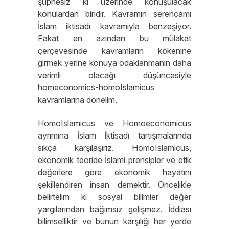
şüphesiz ki üzerinde konuşulacak
konulardan biridir. Kavramın serencamı
İslam iktisadı kavramıyla benzeşiyor.
Fakat en azından bu mülakat
çerçevesinde kavramların kökenine
girmek yerine konuya odaklanmanın daha
verimli olacağı düşüncesiyle
homeconomics-homoIslamicus
kavramlarına dönelim.
HomoIslamicus ve Homoeconomicus
ayrımına İslam İktisadı tartışmalarında
sıkça karşılaşırız. HomoIslamicus,
ekonomik teoride İslami prensipler ve etik
değerlere göre ekonomik hayatını
şekillendiren insan demektir. Öncelikle
belirtelim ki sosyal bilimler değer
yargılarından bağımsız gelişmez. İddiası
bilimselliktir ve bunun karşılığı her yerde