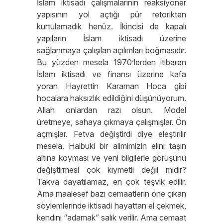
İslam iktisadı çalışmalarının reaksiyoner
yapısının yol açtığı pür retorikten
kurtulamadık henüz. İkincisi de kapalı
yapıların İslam iktisadı üzerine
sağlanmaya çalışılan açılımları boğmasıdır.
Bu yüzden mesela 1970’lerden itibaren
İslam iktisadı ve finansı üzerine kafa
yoran Hayrettin Karaman Hoca gibi
hocalara haksızlık edildiğini düşünüyorum.
Allah onlardan razı olsun. Model
üretmeye, sahaya çıkmaya çalışmışlar. Ön
açmışlar. Fetva değiştirdi diye eleştirilir
mesela. Halbuki bir alimimizin elini taşın
altına koyması ve yeni bilgilerle görüşünü
değiştirmesi çok kıymetli değil midir?
Takva dayatılamaz, en çok teşvik edilir.
Ama maalesef bazı cemaatlerin öne çıkan
söylemlerinde iktisadi hayattan el çekmek,
kendini “adamak” salık verilir. Ama cemaat