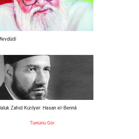
evdûdî
aluk Zahid Kızılyer: Hasan el-Bennâ
Tümünü Gör