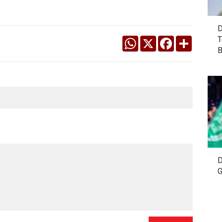
D
T
WhatsApp
X
Facebook
Share
B
D
G