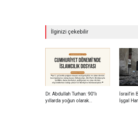
İlginizi çekebilir
Dr. Abdullah Turhan: 90’lı
İsrail’in B
yıllarda yoğun olarak
İşgal Ham
milliyetçilik ve ulus-devlet
Üstündek
kavramlarını sorgulayan
Büyüyen İ
İslamcılar, Ak Parti iktidarıyla
birlikte daha devletçi,
milliyetçi ve ulus-devlet