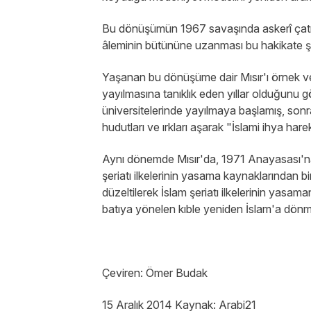
Bu dönüşümün 1967 savaşında askerî çatışm
âleminin bütününe uzanması bu hakikate şa
Yaşanan bu dönüşüme dair Mısır'ı örnek ve
yayılmasına tanıklık eden yıllar olduğunu 
üniversitelerinde yayılmaya başlamış, son
hudutları ve ırkları aşarak "İslami ihya ha
Aynı dönemde Mısır'da, 1971 Anayasası'na 
şeriatı ilkelerinin yasama kaynaklarından bi
düzeltilerek İslam şeriatı ilkelerinin yasa
batıya yönelen kıble yeniden İslam'a dönm
Çeviren: Ömer Budak
15 Aralık 2014 Kaynak: Arabi21