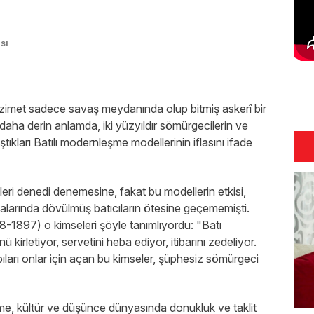
sı
ezimet sadece savaş meydanında olup bitmiş askerî bir
daha derin anlamda, iki yüzyıldır sömürgecilerin ve
tıkları Batılı modernleşme modellerinin iflasını ifade
ri denedi denemesine, fakat bu modellerin etkisi,
kalarında dövülmüş batıcıların ötesine geçememişti.
-1897) o kimseleri şöyle tanımlıyordu: "Batı
 kirletiyor, servetini heba ediyor, itibarını zedeliyor.
ları onlar için açan bu kimseler, şüphesiz sömürgeci
eme, kültür ve düşünce dünyasında donukluk ve taklit