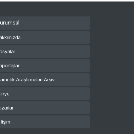
urumsal
akkımızda
osyalar
öportajlar
lamcılık Araştırmaları Arşiv
ünye
azarlar
etişim