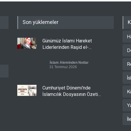
Son yüklemeler
K
H
Günümüz İslami Hareket
Liderlerinden Raşid el-
D
Gannuşi’ye Seküler Faşizmin
Zindanlarında Ağır Tecrit
İslam Aleminden Notlar
R
31 Temmuz 2026
İs
Cumhuriyet Dönemi'nde
K
İslamcılık Dosyasının Özeti
Sizlerle!
Y
Cumhuriyet Dönemi'nde İslamcılık
30 Temmuz 2026
İl