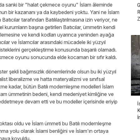
a sanki bir "halat çekmece oyunu" İslam âleminde
G
n bir kazananı ya da kaybedeni yoktu. Yani ne İslam
R
Z
Batıcılar tarafından Batılılaştırılmasına izin veriyor, ne
l kurumların başına getirilen Batıcılar, ümmetin kendi
yenilemesine ve kendi kodları uyarınca yeninden ayağa
cılar ve İslamcılar arasındaki mücadele iki yüzyıl
 isteklerini gerçekleştirme konusunda başarılı olamadı.
ekmece oyunu sonucunda elde kocaman bir sıfır kaldı.
ster şekli bağımsızlık dönemlerinde olsun bu iki yüzyıl
list liberalizme ve hatta materyalizmi ve sınıfsal
me kadar, bütün Batılı modernleşme modelleri İslam
lam ümmetinin bedeni, kendi medeniyet kimliğine ve
reddetmeye devam etti ve bu modeller içerisinde eriyip
İ
K
İ
oktası oldu ve İslam ümmeti bu Batılı modernleşme
ınma yolu olarak İslami benliğini ve İslam'ın ortaya
maya koyuldu.