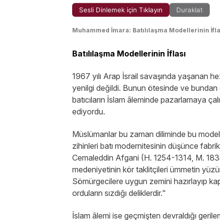
Sesli Dinlemek için Tıklayın
Duraklat
Muhammed İmara: Batılılaşma Modellerinin İfla
Batılılaşma Modellerinin İflası
1967 yılı Arap İsrail savaşında yaşanan h
yenilgi değildi. Bunun ötesinde ve bundan 
batıcıların İslam âleminde pazarlamaya çalış
ediyordu.
Müslümanlar bu zaman diliminde bu modelle
zihinleri batı modernitesinin düşünce fabri
Cemaleddin Afgani (H. 1254-1314, M. 1838
medeniyetinin kör taklitçileri ümmetin yüzünü
Sömürgecilere uygun zemini hazırlayıp kapı
orduların sızdığı deliklerdir."
İslam âlemi ise geçmişten devraldığı geril