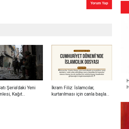
H
H
atı Şeria’daki Yeni
İkram Filiz: İslamcılar,
Adem 
lesi, Kağıt
kurtarılması için canla başla
dönüş
i Ateşkes ve
savaştıkları yeni devletin,
ürete
nsani Kriz
zafer elde edildikten sonra
pozi
kendilerini kamusal alanın
ediyo
dışına itecek radikal bir
sekülerleşme hamlesine