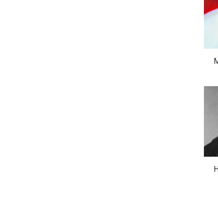
girişeceğini
öngörememişlerdir.
M
H