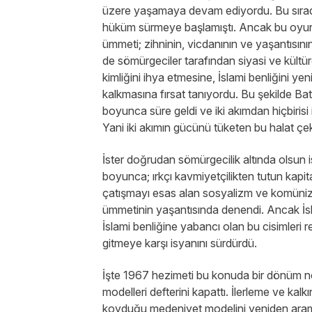
üzere yaşamaya devam ediyordu. Bu sırad
hüküm sürmeye başlamıştı. Ancak bu oyunu
ümmeti; zihninin, vicdanının ve yaşantısının 
de sömürgeciler tarafından siyasi ve kültüre
kimliğini ihya etmesine, İslami benliğini 
kalkmasına fırsat tanıyordu. Bu şekilde Batı
boyunca süre geldi ve iki akımdan hiçbirisi
Yani iki akımın gücünü tüketen bu halat ç
İster doğrudan sömürgecilik altında olsun i
boyunca; ırkçı kavmiyetçilikten tutun kapita
çatışmayı esas alan sosyalizm ve komüniz
ümmetinin yaşantısında denendi. Ancak İs
İslami benliğine yabancı olan bu cisimleri 
gitmeye karşı isyanını sürdürdü.
İşte 1967 hezimeti bu konuda bir dönüm n
modelleri defterini kapattı. İlerleme ve kalk
koyduğu medeniyet modelini yeniden ara