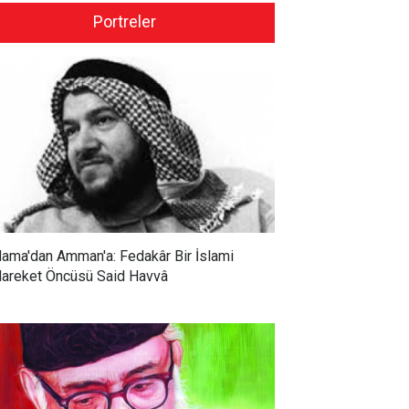
Portreler
ama'dan Amman'a: Fedakâr Bir İslami
areket Öncüsü Said Havvâ
Ceylan: İslamcılar
Prof. Dr. Mustafa Tekin:
türücü bir etki
İslamcılık gerilemenin
bilecek en önemli fikrî
İslam’da değil müslümanlarda
syon olmaya devam
olduğunu söylemiş;
r.
nihayetinde İslam ile sahih bir
bağ kurulmasını önermiştir.