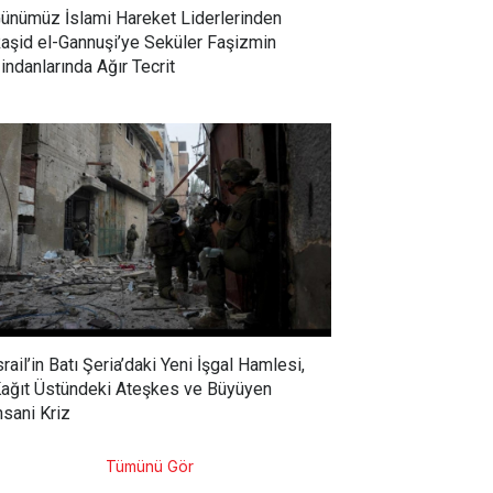
ünümüz İslami Hareket Liderlerinden
aşid el-Gannuşi’ye Seküler Faşizmin
indanlarında Ağır Tecrit
srail’in Batı Şeria’daki Yeni İşgal Hamlesi,
ağıt Üstündeki Ateşkes ve Büyüyen
nsani Kriz
Tümünü Gör