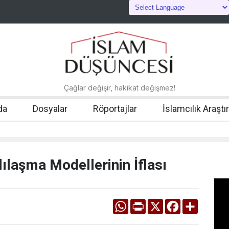
Çağlar değişir, hakikat değişmez!
da
Dosyalar
Röportajlar
İslamcılık Araştı
laşma Modellerinin İflası
WhatsApp
Print
X
Facebook
Share