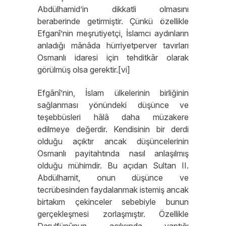
Abdülhamid’in dikkatli olmasını
beraberinde getirmiştir. Çünkü özellikle
Efganî’nin meşrutiyetçi, İslamcı aydınların
anladığı mânâda hürriyetperver tavırları
Osmanlı idaresi için tehditkâr olarak
görülmüş olsa gerektir.[vi]
Efgânî’nin, İslam ülkelerinin birliğinin
sağlanması yönündeki düşünce ve
teşebbüsleri hâlâ daha müzakere
edilmeye değerdir. Kendisinin bir derdi
olduğu açıktır ancak düşüncelerinin
Osmanlı payitahtında nasıl anlaşılmış
olduğu mühimdir. Bu açıdan Sultan II.
Abdülhamit, onun düşünce ve
tecrübesinden faydalanmak istemiş ancak
birtakım çekinceler sebebiyle bunun
gerçekleşmesi zorlaşmıştır. Özellikle