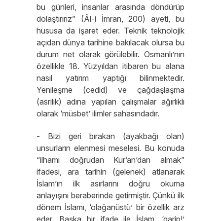
bu günleri, insanlar arasında döndürüp
dolaştırırız” (Âl-i İmran, 200) ayeti, bu
hususa da işaret eder. Teknik teknolojik
açıdan dünya tarihine bakılacak olursa bu
durum net olarak görülebilir. Osmanlı’nın
özellikle 18. Yüzyıldan itibaren bu alana
nasıl yatırım yaptığı bilinmektedir.
Yenileşme (cedid) ve çağdaşlaşma
(asrilik) adına yapılan çalışmalar ağırlıklı
olarak ‘müsbet’ ilimler sahasındadır.
- Bizi geri bırakan (ayakbağı olan)
unsurların elenmesi meselesi. Bu konuda
“ilhamı doğrudan Kur’an’dan almak”
ifadesi, ara tarihin (gelenek) atlanarak
İslam’ın ilk asırlarını doğru okuma
anlayışını beraberinde getirmiştir. Çünkü ilk
dönem İslamı, ‘olağanüstü’ bir özellik arz
eder. Başka bir ifade ile İslam, ‘garip!’