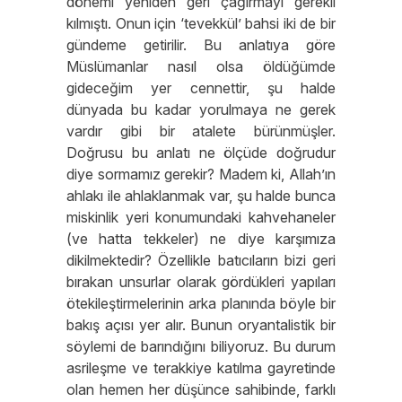
dönemi yeniden geri çağırmayı gerekli
kılmıştı. Onun için ‘tevekkül’ bahsi iki de bir
gündeme getirilir. Bu anlatıya göre
Müslümanlar nasıl olsa öldüğümde
gideceğim yer cennettir, şu halde
dünyada bu kadar yorulmaya ne gerek
vardır gibi bir atalete bürünmüşler.
Doğrusu bu anlatı ne ölçüde doğrudur
diye sormamız gerekir? Madem ki, Allah’ın
ahlakı ile ahlaklanmak var, şu halde bunca
miskinlik yeri konumundaki kahvehaneler
(ve hatta tekkeler) ne diye karşımıza
dikilmektedir? Özellikle batıcıların bizi geri
bırakan unsurlar olarak gördükleri yapıları
ötekileştirmelerinin arka planında böyle bir
bakış açısı yer alır. Bunun oryantalistik bir
söylemi de barındığını biliyoruz. Bu durum
asrileşme ve terakkiye katılma gayretinde
olan hemen her düşünce sahibinde, farklı