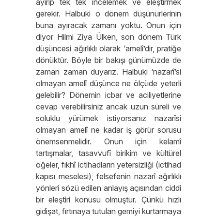
ayırıp tek tek incelemek ve eleştirmek
gerekir. Halbuki o dönem düşünürlerinin
buna ayıracak zamanı yoktu. Onun için
diyor Hilmi Ziya Ülken, son dönem Türk
düşüncesi ağırlıklı olarak ‘amelî’dir, pratiğe
dönüktür. Böyle bir bakışı günümüzde de
zaman zaman duyarız. Halbuki ‘nazarî’si
olmayan amelî düşünce ne ölçüde yeterli
gelebilir? Dönemin icbar ve aciliyetlerine
cevap verebilirsiniz ancak uzun süreli ve
soluklu yürümek istiyorsanız nazarîsi
olmayan amelî ne kadar iş görür sorusu
önemsenmelidir. Onun için kelamî
tartışmalar, tasavvufî birikim ve kültürel
öğeler, fıkhî ictihadların yetersizliği (ictihad
kapısı meselesi), felsefenin nazarî ağırlıklı
yönleri sözü edilen anlayış açısından ciddi
bir eleştiri konusu olmuştur. Çünkü hızlı
gidişat, fırtınaya tutulan gemiyi kurtarmaya