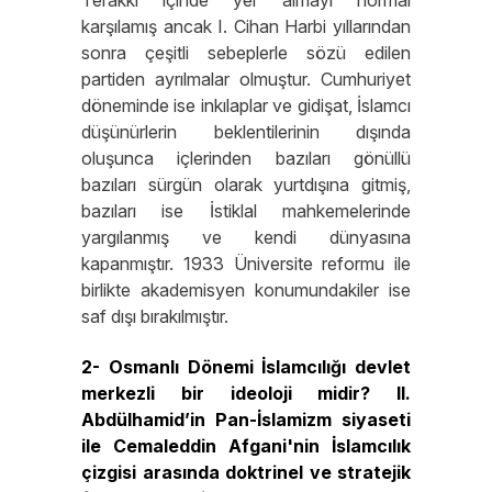
Terakki içinde yer almayı normal
karşılamış ancak I. Cihan Harbi yıllarından
sonra çeşitli sebeplerle sözü edilen
partiden ayrılmalar olmuştur. Cumhuriyet
döneminde ise inkılaplar ve gidişat, İslamcı
düşünürlerin beklentilerinin dışında
oluşunca içlerinden bazıları gönüllü
bazıları sürgün olarak yurtdışına gitmiş,
bazıları ise İstiklal mahkemelerinde
yargılanmış ve kendi dünyasına
kapanmıştır. 1933 Üniversite reformu ile
birlikte akademisyen konumundakiler ise
saf dışı bırakılmıştır.
2- Osmanlı Dönemi İslamcılığı devlet
merkezli bir ideoloji midir? II.
Abdülhamid’in Pan-İslamizm siyaseti
ile Cemaleddin Afgani'nin İslamcılık
çizgisi arasında doktrinel ve stratejik