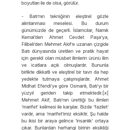
boyutları ile de olsa, görülür.
- Batı’nın tekniğinin eleştirel gözle
alımlanması meselesi. Bu durum
günümüzde de geçerli. İslamcılar, Namık
Kemal’den Ahmet Cevdet Paşa’ya,
Filibeli’den Mehmet Akif’e uzanan çizgide
Batı dünyasında üretilen ve pratik hayat
için gerekli olan müsbet ilimlerin ürünü ilim
ve icatlara açık olmuşlardır. Bununla
birlikte dikkatli ve eleştirel bir tavrı da hep
yedekte tutmaya çalışmışlardır. Ahmet
Midhat Efendi’ye göre Osmanlı, Batı’yı bir
yüzyıl geriden takip etmektedir.[x]
Mehmet Akif, Batı’nın ürettiği bu ilimleri
‘marifet’ kelimesi ile karşılar. Bizde ‘fazilet’
vardır, ama ‘marifet’imiz eksiktir. Şu halde
bu ikisi bir araya gelince ‘insanlık’ ortaya
çıkar. Bunlardan herhangi birinin eksikliği