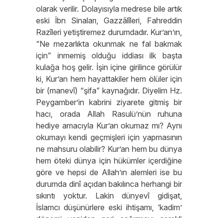
olarak verilir. Dolayısıyla medrese bile artık
eski İbn Sinaları, Gazzâlîleri, Fahreddin
Razîleri yetiştiremez durumdadır. Kur’an’ın,
“Ne mezarlıkta okunmak ne fal bakmak
için” inmemiş olduğu iddiası ilk başta
kulağa hoş gelir. İşin içine girilince görülür
ki, Kur’an hem hayattakiler hem ölüler için
bir (manevî) “şifa” kaynağıdır. Diyelim Hz.
Peygamber’in kabrini ziyarete gitmiş bir
hacı, orada Allah Rasulü’nün ruhuna
hediye amacıyla Kur’an okumaz mı? Aynı
okumayı kendi geçmişleri için yapmasının
ne mahsuru olabilir? Kur’an hem bu dünya
hem öteki dünya için hükümler içerdiğine
göre ve hepsi de Allah’ın alemleri ise bu
durumda dinî açıdan bakılınca herhangi bir
sıkıntı yoktur. Lakin dünyevî gidişat,
İslamcı düşünürlere eski ihtişamı, ‘kadim’