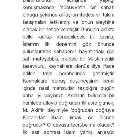
Darulfünûnun açılışında yaptığı
konuşmasında ‘nübüvvetin bir sanat’
olduğu şeklinde anlaşılan ifadesi bir takım
tartışmaları tetiklemiş ve onun aleyhine
olacak bir netice vermiştir. Bununla birlikte
belki radikal denilebilecek bir tavırla,
İslam’ın ilk dönemini göz önünde
bulundurarak sahabenin hayatındaki gibi
saf, müteşebbis, muttaki bir Müslümanlık
tasavvuru, kaynaklara dönüş diye ifade
edilen tavrı beraberinde getirmiştir.
Kaynaklara dönüş düşüncesinin kendi
içinde nasıl mahzurlar taşıdığını bugün
daha iyi biliyoruz. Asırların birikimini bir
hamlede atlayıp doğrudan ilk asra gitmek,
M. Akif’in deyimiyle ‘doğrudan doğruya
Kur’an’dan ilham almak’ ne ölçüde
doğrudur? O devasa tecrübe ne olacak?
İlk asır sonrası İslam yanlış anlaşıldı