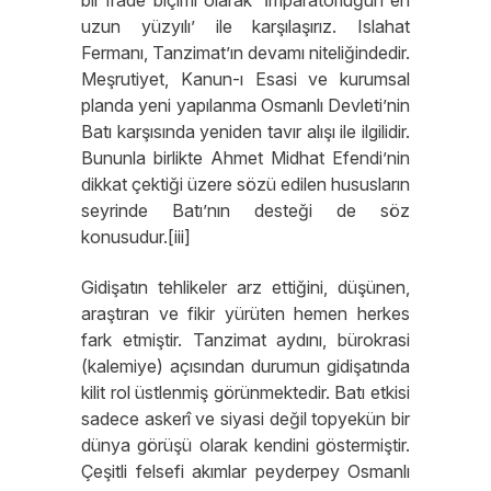
bir ifade biçimi olarak ‘İmparatorluğun en
uzun yüzyılı’ ile karşılaşırız. Islahat
Fermanı, Tanzimat’ın devamı niteliğindedir.
Meşrutiyet, Kanun-ı Esasi ve kurumsal
planda yeni yapılanma Osmanlı Devleti’nin
Batı karşısında yeniden tavır alışı ile ilgilidir.
Bununla birlikte Ahmet Midhat Efendi’nin
dikkat çektiği üzere sözü edilen hususların
seyrinde Batı’nın desteği de söz
konusudur.[iii]
Gidişatın tehlikeler arz ettiğini, düşünen,
araştıran ve fikir yürüten hemen herkes
fark etmiştir. Tanzimat aydını, bürokrasi
(kalemiye) açısından durumun gidişatında
kilit rol üstlenmiş görünmektedir. Batı etkisi
sadece askerî ve siyasi değil topyekün bir
dünya görüşü olarak kendini göstermiştir.
Çeşitli felsefi akımlar peyderpey Osmanlı