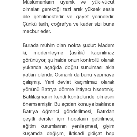
Müslümanların uyanık ve yük-vücut
olmaları gerektiği tezi artık yüksek sesle
dile getirilmektedir ve gayet yerindedir.
Çünkü tarih, coğrafya ve kader sizi buna
mecbur eder.
Burada mühim olan nokta şudur: Madem
ki, modernleşme (asrîlik) kaçınılmaz
görünüyor, şu halde onun kontrollü olarak
yukarıda aşağıda doğru sunulması akla
yatkın olandır. Osmanlı da bunu yapmaya
çalışmış. Yani devlet kaçınılmaz olarak
yönünü Batı’ya dönme ihtiyacı hissetmiş.
Batılılaşmanın kendi kontrolünde olmasını
önemsemiştir. Bu açıdan konuya bakılınca
Batı’ya öğrenci gönderilmesi, Batı’dan
çeşitli dersler için hocaların getirilmesi,
eğitim kurumlarının yenileşmesi, giyim
kuşamda değişim, iktisadi gidişat hep