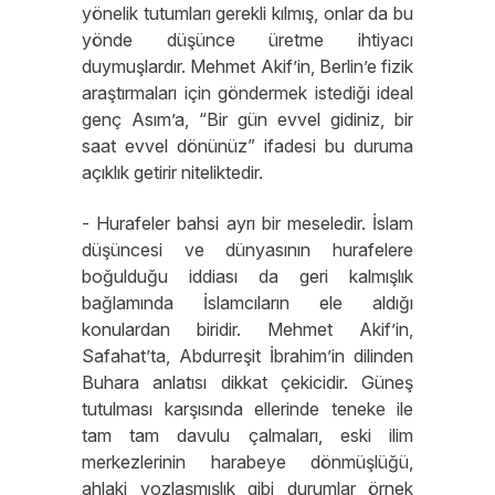
yönelik tutumları gerekli kılmış, onlar da bu
yönde düşünce üretme ihtiyacı
duymuşlardır. Mehmet Akif’in, Berlin’e fizik
araştırmaları için göndermek istediği ideal
genç Asım’a, “Bir gün evvel gidiniz, bir
saat evvel dönünüz” ifadesi bu duruma
açıklık getirir niteliktedir.
- Hurafeler bahsi ayrı bir meseledir. İslam
düşüncesi ve dünyasının hurafelere
boğulduğu iddiası da geri kalmışlık
bağlamında İslamcıların ele aldığı
konulardan biridir. Mehmet Akif’in,
Safahat’ta, Abdurreşit İbrahim’in dilinden
Buhara anlatısı dikkat çekicidir. Güneş
tutulması karşısında ellerinde teneke ile
tam tam davulu çalmaları, eski ilim
merkezlerinin harabeye dönmüşlüğü,
ahlaki yozlaşmışlık gibi durumlar örnek