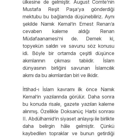
ülkesine de gelmiştir. August Comte’nin
Mustafa Reşit Paşa’ya gönderdiği
mektubu bu bağlamda düşünebiliriz. Aynı
şekilde Namık Kemal’in Ernest Renan’a
cevaben kaleme aldığı Renan
Müdafaanamesi’ni de. Demek ki,
topyekün saldırı ve savunu söz konusu
idi. Böyle bir ortamda çeşitli düşünce
akımlarının çıkması tabiidir. İslam
dünyasının birliğini savunan İslamcılık
akımı da bu akımlardan biri ve ilkidir.
İttihad-ı İslam kavramı ilk önce Namık
Kemal’in yazılarında görülür. Daha sonra
bu konuda risale, gazete yazıları kaleme
alınmış. Özellikle Doksanüç Harbi sonrası
II. Abdülhamid’in siyaset anlayışı ile birlikte
daha belirgin hâle gelmiştir. Çünkü
kaybedilen topraklar ve bunun getirdiği