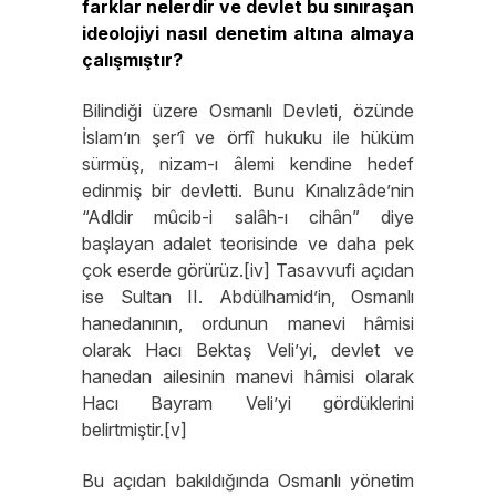
farklar nelerdir ve devlet bu sınıraşan
ideolojiyi nasıl denetim altına almaya
çalışmıştır?
Bilindiği üzere Osmanlı Devleti, özünde
İslam’ın şer’î ve örfî hukuku ile hüküm
sürmüş, nizam-ı âlemi kendine hedef
edinmiş bir devletti. Bunu Kınalızâde’nin
“Adldir mûcib-i salâh-ı cihân” diye
başlayan adalet teorisinde ve daha pek
çok eserde görürüz.[iv] Tasavvufi açıdan
ise Sultan II. Abdülhamid’in, Osmanlı
hanedanının, ordunun manevi hâmisi
olarak Hacı Bektaş Veli’yi, devlet ve
hanedan ailesinin manevi hâmisi olarak
Hacı Bayram Veli’yi gördüklerini
belirtmiştir.[v]
Bu açıdan bakıldığında Osmanlı yönetim