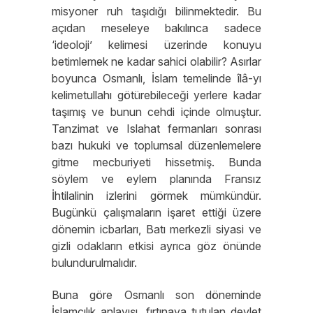
misyoner ruh taşıdığı bilinmektedir. Bu
açıdan meseleye bakılınca sadece
‘ideoloji’ kelimesi üzerinde konuyu
betimlemek ne kadar sahici olabilir? Asırlar
boyunca Osmanlı, İslam temelinde îlâ-yı
kelimetullahı götürebileceği yerlere kadar
taşımış ve bunun cehdi içinde olmuştur.
Tanzimat ve Islahat fermanları sonrası
bazı hukuki ve toplumsal düzenlemelere
gitme mecburiyeti hissetmiş. Bunda
söylem ve eylem planında Fransız
İhtilalinin izlerini görmek mümkündür.
Bugünkü çalışmaların işaret ettiği üzere
dönemin icbarları, Batı merkezli siyasi ve
gizli odakların etkisi ayrıca göz önünde
bulundurulmalıdır.
Buna göre Osmanlı son döneminde
İslamcılık anlayışı, fırtınaya tutulan devlet