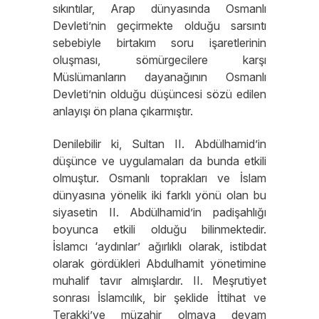
sıkıntılar, Arap dünyasında Osmanlı
Devleti’nin geçirmekte olduğu sarsıntı
sebebiyle birtakım soru işaretlerinin
oluşması, sömürgecilere karşı
Müslümanların dayanağının Osmanlı
Devleti’nin olduğu düşüncesi sözü edilen
anlayışı ön plana çıkarmıştır.
Denilebilir ki, Sultan II. Abdülhamid’in
düşünce ve uygulamaları da bunda etkili
olmuştur. Osmanlı toprakları ve İslam
dünyasına yönelik iki farklı yönü olan bu
siyasetin II. Abdülhamid’in padişahlığı
boyunca etkili olduğu bilinmektedir.
İslamcı ‘aydınlar’ ağırlıklı olarak, istibdat
olarak gördükleri Abdulhamit yönetimine
muhalif tavır almışlardır. II. Meşrutiyet
sonrası İslamcılık, bir şeklide İttihat ve
Terakki’ye müzahir olmaya devam