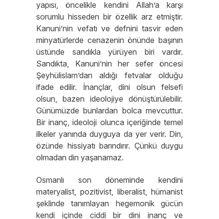
yapısı, öncelikle kendini Allah’a karşı
sorumlu hisseden bir özellik arz etmiştir.
Kanuni’nin vefatı ve defnini tasvir eden
minyatürlerde cenazenin önünde başının
üstünde sandıkla yürüyen biri vardır.
Sandıkta, Kanuni’nin her sefer öncesi
Şeyhülislam’dan aldığı fetvalar olduğu
ifade edilir. İnançlar, dini olsun felsefi
olsun, bazen ideolojiye dönüştürülebilir.
Günümüzde bunlardan bolca mevcuttur.
Bir inanç, ideoloji olunca içeriğinde temel
ilkeler yanında duyguya da yer verir. Din,
özünde hissiyatı barındırır. Çünkü duygu
olmadan din yaşanamaz.
Osmanlı son döneminde kendini
materyalist, pozitivist, liberalist, hümanist
şeklinde tanımlayan hegemonik gücün
kendi içinde ciddi bir dini inanç ve