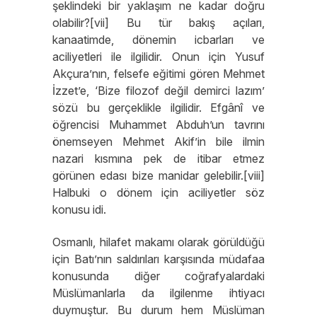
şeklindeki bir yaklaşım ne kadar doğru
olabilir?[vii] Bu tür bakış açıları,
kanaatimde, dönemin icbarları ve
aciliyetleri ile ilgilidir. Onun için Yusuf
Akçura’nın, felsefe eğitimi gören Mehmet
İzzet’e, ‘Bize filozof değil demirci lazım’
sözü bu gerçeklikle ilgilidir. Efgânî ve
öğrencisi Muhammet Abduh’un tavrını
önemseyen Mehmet Akif’in bile ilmin
nazari kısmına pek de itibar etmez
görünen edası bize manidar gelebilir.[viii]
Halbuki o dönem için aciliyetler söz
konusu idi.
Osmanlı, hilafet makamı olarak görüldüğü
için Batı’nın saldırıları karşısında müdafaa
konusunda diğer coğrafyalardaki
Müslümanlarla da ilgilenme ihtiyacı
duymuştur. Bu durum hem Müslüman