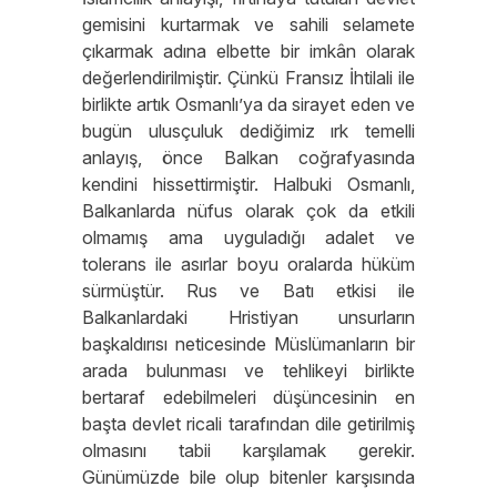
gemisini kurtarmak ve sahili selamete
çıkarmak adına elbette bir imkân olarak
değerlendirilmiştir. Çünkü Fransız İhtilali ile
birlikte artık Osmanlı’ya da sirayet eden ve
bugün ulusçuluk dediğimiz ırk temelli
anlayış, önce Balkan coğrafyasında
kendini hissettirmiştir. Halbuki Osmanlı,
Balkanlarda nüfus olarak çok da etkili
olmamış ama uyguladığı adalet ve
tolerans ile asırlar boyu oralarda hüküm
sürmüştür. Rus ve Batı etkisi ile
Balkanlardaki Hristiyan unsurların
başkaldırısı neticesinde Müslümanların bir
arada bulunması ve tehlikeyi birlikte
bertaraf edebilmeleri düşüncesinin en
başta devlet ricali tarafından dile getirilmiş
olmasını tabii karşılamak gerekir.
Günümüzde bile olup bitenler karşısında