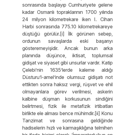
sonrasında başlayıp Cumhuriyete gelene
kadar Osmanlı topraklarının 1700 yılında
24 milyon kilometrekare iken I. Cihan
Harbi sonrasında 775.10 kilometrekareye
düştüğü görülür.[i] İlk görünen sebep,
ordunun savaşlarda eski başarıyı
gösteremeyişidir. Ancak bunun arka
planında düşünce, iktisat, toplumsal
gidişat ve siyaset gibi unsurlar vardır. Katip
Çelebi’nin 1635’lerde kaleme aldığı
Düsturu’l-amel’inde olumsuz gidişatı not
ettikten sonra haksız vergi, rüşvet ve ehil
olmayanlara görev verilmesi, askerin
kalbine düşman korkusunun sindiğini
belirtmesi, fizik ile metafizik irtibatları
birlikte ele alması bence mühimdir.[ii] Konu
Tanzimat ve sonrasına geldiğinde
hadiselerin hızlı ve karmaşıklığına telmihen