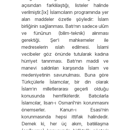
açısından farklılaştığı, listeler halinde
verilmiştir.[ix] İslamcıların programında yer
alan maddeler özetle şöyledir: İslam
birliğinin sağlanması. Batı’nın sadece ulûm
ve fünûnun (bilim-teknik) alınması
gerektiği. Şer’i mahkemeler ile
medreselerin ıslah edilmesi. İslami
vecibeler göz önünde tutularak kadına
hürriyet tanınması. Batı’nın maddi ve
manevi saldırıları karşısında İslam ve
medeniyetinin savunulması. Buna göre
Türkçülerle İslamcılar, bir din olarak
İslam’ın milletlerarası geçerli olduğu
konusunda hemfikirlerdir. Batıcılarla
İslamcılar, lisan-ı Osmanî’nin korunmasını
önemserler. Kanun-ı Esasi’nin
korunmasında hepsi ittifak halindedir.
Demek ki, her üç akım, batılılaşma