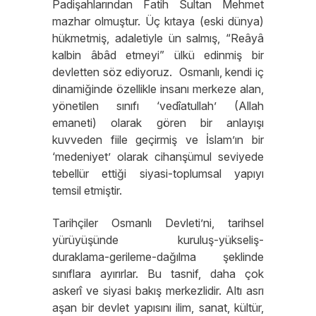
Padişahlarından Fatih Sultan Mehmet
mazhar olmuştur. Üç kıtaya (eski dünya)
hükmetmiş, adaletiyle ün salmış, “Reâyâ
kalbin âbâd etmeyi” ülkü edinmiş bir
devletten söz ediyoruz. Osmanlı, kendi iç
dinamiğinde özellikle insanı merkeze alan,
yönetilen sınıfı ‘vedîatullah’ (Allah
emaneti) olarak gören bir anlayışı
kuvveden fiile geçirmiş ve İslam’ın bir
‘medeniyet’ olarak cihanşümul seviyede
tebellür ettiği siyasi-toplumsal yapıyı
temsil etmiştir.
Tarihçiler Osmanlı Devleti’ni, tarihsel
yürüyüşünde kuruluş-yükseliş-
duraklama-gerileme-dağılma şeklinde
sınıflara ayırırlar. Bu tasnif, daha çok
askerî ve siyasi bakış merkezlidir. Altı asrı
aşan bir devlet yapısını ilim, sanat, kültür,