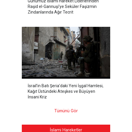
Günümüz İslami Hareket Liderlerinden
Raşid el-Gannuşi’ye Seküler Faşizmin
Zindanlarında Ağır Tecrit
İsrail’in Batı Şeria’daki Yeni İşgal Hamlesi,
Kağıt Üstündeki Ateşkes ve Büyüyen
İnsani Kriz
Tümünü Gör
İslami Hareketler