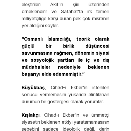
eleştirileri Akif’in şiiri üzerinden
örneklendirir ve Safahat’ta ırk temelli
milliyetçiliğe karşı duran pek çok mısranın
yer aldığını söyler.
“Osmanlı İslamcılığı, teorik olarak
güçlü bir birlik düşüncesi
savunmasına rağmen, dönemin siyasi
ve sosyolojik şartları ile iç ve dış
müdahaleler nedeniyle beklenen
başarıyı elde edememiştir.”
Büyükbaş
, Cihad-ı Ekber’in istenilen
sonucu vermemesini yukarıda alıntılanan
durumun bir göstergesi olarak yorumlar.
Kışlakçı
, Cihad-ı Ekber’in ve ümmetçi
siyasetin beklenen etkiyi yaratamamasının
sebebini sadece ideolojik değil, derin