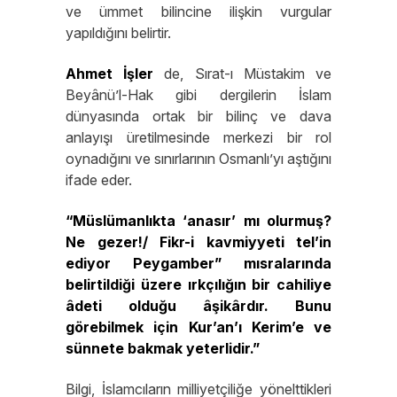
ve ümmet bilincine ilişkin vurgular
yapıldığını belirtir.
Ahmet
İşler
de, Sırat-ı Müstakim ve
Beyânü’l-Hak gibi dergilerin İslam
dünyasında ortak bir bilinç ve dava
anlayışı üretilmesinde merkezi bir rol
oynadığını ve sınırlarının Osmanlı’yı aştığını
ifade eder.
“Müslümanlıkta ‘anasır’ mı olurmuş?
Ne gezer!/ Fikr-i kavmiyyeti tel’in
ediyor Peygamber” mısralarında
belirtildiği üzere ırkçılığın bir cahiliye
âdeti olduğu âşikârdır. Bunu
görebilmek için Kur’an’ı Kerim’e ve
sünnete bakmak yeterlidir.”
Bilgi, İslamcıların milliyetçiliğe yönelttikleri