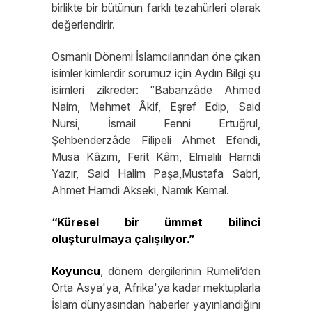
birlikte bir bütünün farklı tezahürleri olarak
değerlendirir.
Osmanlı Dönemi İslamcılarından öne çıkan
isimler kimlerdir sorumuz için Aydın Bilgi şu
isimleri zikreder: “Babanzâde Ahmed
Naim, Mehmet Âkif, Eşref Edip, Said
Nursi, İsmail Fenni Ertuğrul,
Şehbenderzâde Filipeli Ahmet Efendi,
Musa Kâzım, Ferit Kâm, Elmalılı Hamdi
Yazır, Said Halim Paşa,Mustafa Sabri,
Ahmet Hamdi Akseki, Namık Kemal.
“Küresel bir ümmet bilinci
oluşturulmaya çalışılıyor.”
Koyuncu
, dönem dergilerinin Rumeli’den
Orta Asya'ya, Afrika'ya kadar mektuplarla
İslam dünyasından haberler yayınlandığını