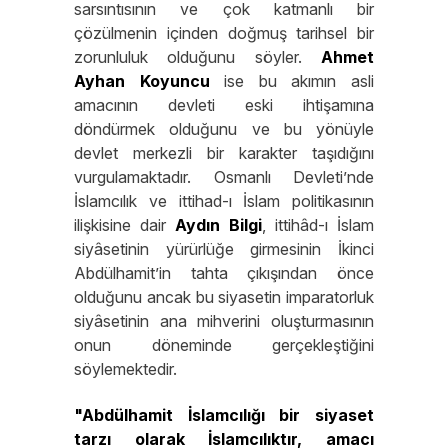
sarsıntısının ve çok katmanlı bir
çözülmenin içinden doğmuş tarihsel bir
zorunluluk olduğunu söyler.
Ahmet
Ayhan
Koyuncu
ise bu akımın asli
amacının devleti eski ihtişamına
döndürmek olduğunu ve bu yönüyle
devlet merkezli bir karakter taşıdığını
vurgulamaktadır. Osmanlı Devleti’nde
İslamcılık ve ittihad-ı İslam politikasının
ilişkisine dair
Aydın
Bilgi
, ittihâd-ı İslam
siyâsetinin yürürlüğe girmesinin İkinci
Abdülhamit’in tahta çıkışından önce
olduğunu ancak bu siyasetin imparatorluk
siyâsetinin ana mihverini oluşturmasının
onun döneminde gerçekleştiğini
söylemektedir.
"Abdülhamit İslamcılığı bir siyaset
tarzı olarak İslamcılıktır, amacı