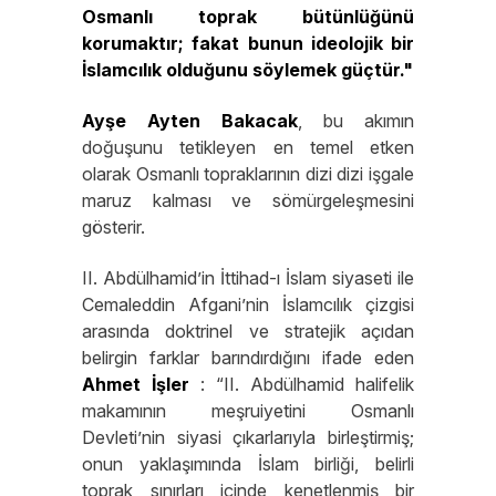
Osmanlı toprak bütünlüğünü
korumaktır; fakat bunun ideolojik bir
İslamcılık olduğunu söylemek güçtür."
Ayşe
Ayten
Bakacak
, bu akımın
doğuşunu tetikleyen en temel etken
olarak Osmanlı topraklarının dizi dizi işgale
maruz kalması ve sömürgeleşmesini
gösterir.
II. Abdülhamid’in İttihad-ı İslam siyaseti ile
Cemaleddin Afgani’nin İslamcılık çizgisi
arasında doktrinel ve stratejik açıdan
belirgin farklar barındırdığını ifade eden
Ahmet
İşler
: “II. Abdülhamid halifelik
makamının meşruiyetini Osmanlı
Devleti’nin siyasi çıkarlarıyla birleştirmiş;
onun yaklaşımında İslam birliği, belirli
toprak sınırları içinde kenetlenmiş bir