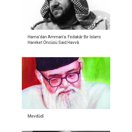
Hama'dan Amman'a: Fedakâr Bir İslami
Hareket Öncüsü Said Havvâ
Mevdûdî