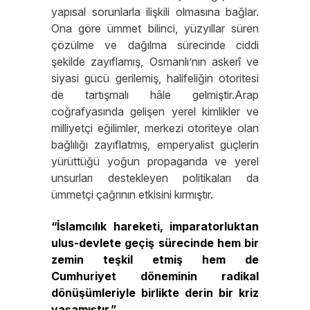
yapısal sorunlarla ilişkili olmasına bağlar.
Ona göre ümmet bilinci, yüzyıllar süren
çözülme ve dağılma sürecinde ciddi
şekilde zayıflamış, Osmanlı’nın askerî ve
siyasi gücü gerilemiş, halifeliğin otoritesi
de tartışmalı hâle gelmiştir.Arap
coğrafyasında gelişen yerel kimlikler ve
milliyetçi eğilimler, merkezi otoriteye olan
bağlılığı zayıflatmış, emperyalist güçlerin
yürüttüğü yoğun propaganda ve yerel
unsurları destekleyen politikaları da
ümmetçi çağrının etkisini kırmıştır.
“İslamcılık hareketi, imparatorluktan
ulus-devlete geçiş sürecinde hem bir
zemin teşkil etmiş hem de
Cumhuriyet döneminin radikal
dönüşümleriyle birlikte derin bir kriz
yaşamıştır.”