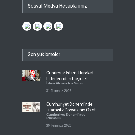
Sosyal Medya Hesaplarımız
Son yüklemeler
Günümüz İslami Hareket
Liderlerinden Raşid el-
İslam Aleminden Notlar
Gannuşi’ye Seküler Faşizmin
Zindanlarında Ağır Tecrit
31 Temmuz 2026
Cumhuriyet Dönemi'nde
İslamcılık Dosyasının Özeti
Cumhuriyet Dönemi'nde
Sizlerle!
İslamcılık
30 Temmuz 2026