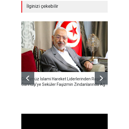
İlginizi çekebilir
Günümüz İslami Hareket Liderlerinden Raşid el-
Cumhur
Gannuşi’ye Seküler Faşizmin Zindanlarında Ağır
Özeti S
Tecrit