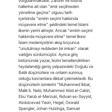
vurgulanmaktadır. Zaruret ve istisna
hallerine ait olan "emir seçilmeden
yönetime geçme" olgusu tarih
içerisinde "emirin seçimi hakkında
müşavere etme" şeklindeki temel İslami
ilkenin yerini almıştır. Ancak "emirin seçimi
hakkında müşavere etme" temel ilkesi
İslam medeniyetinin akışı boyunca
"unutulmayı reddeden bir imkan" olarak
varlığını sürdürmüştür. Ayrıca giriş
bölümünde yazar, tezini temellendirirken
faydalandığı geniş yelpazedeki Doğulu ve
Batılı düşünürlere ve onların sunmuş
olduğu kavramlara dikkat çekmektedir. Bu
düşünürlerin isimlerini "Muhammed İkbal,
Malik b. Nebi, Muhammed Abid el-Cabiri,
Ebu Yarub el-Merzuki, Rıdvan es-Seyyid,
Abdulcevad Yasin, Hegel, Oswald
Spengler, Johan Huizinga, Samuel