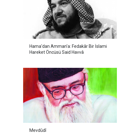
Hama'dan Amman'a: Fedakâr Bir İslami
Hareket Öncüsü Said Havvâ
Mevdûdî