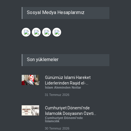
Sosyal Medya Hesaplarımız
Son yüklemeler
Günümüz İslami Hareket
Liderlerinden Raşid el-
İslam Aleminden Notlar
Gannuşi’ye Seküler Faşizmin
Zindanlarında Ağır Tecrit
31 Temmuz 2026
Cumhuriyet Dönemi'nde
İslamcılık Dosyasının Özeti
Cumhuriyet Dönemi'nde
Sizlerle!
İslamcılık
30 Temmuz 2026