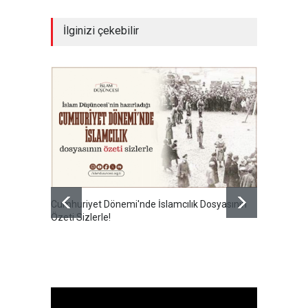
İlginizi çekebilir
Cumhuriyet Dönemi'nde İslamcılık Dosyasının
Ertuğru
Özeti Sizlerle!
en büyü
kamusal