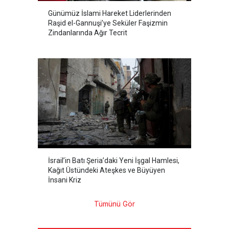
Günümüz İslami Hareket Liderlerinden
Raşid el-Gannuşi’ye Seküler Faşizmin
Zindanlarında Ağır Tecrit
İsrail’in Batı Şeria’daki Yeni İşgal Hamlesi,
Kağıt Üstündeki Ateşkes ve Büyüyen
İnsani Kriz
Tümünü Gör