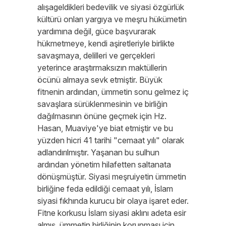
alışageldikleri bedevilik ve siyasi özgürlük
kültürü onları yargıya ve meşru hükümetin
yardımına değil, güce başvurarak
hükmetmeye, kendi aşiretleriyle birlikte
savaşmaya, delilleri ve gerçekleri
yeterince araştırmaksızın maktüllerin
öcünü almaya sevk etmiştir. Büyük
fitnenin ardından, ümmetin sonu gelmez iç
savaşlara sürüklenmesinin ve birliğin
dağılmasının önüne geçmek için Hz.
Hasan, Muaviye'ye biat etmiştir ve bu
yüzden hicri 41 tarihi "cemaat yılı" olarak
adlandırılmıştır. Yaşanan bu sulhun
ardından yönetim hilafetten saltanata
dönüşmüştür. Siyasi meşruiyetin ümmetin
birliğine feda edildiği cemaat yılı, İslam
siyasi fıkhında kurucu bir olaya işaret eder.
Fitne korkusu İslam siyasi aklını adeta esir
almış, ümmetin birliğinin korunması için