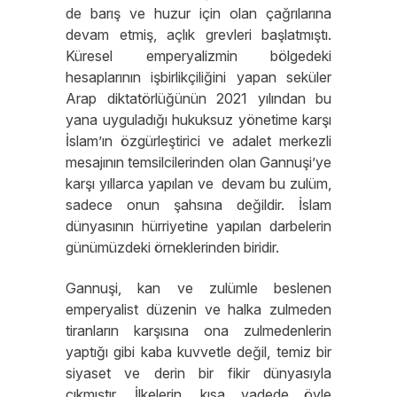
de barış ve huzur için olan çağrılarına
devam etmiş, açlık grevleri başlatmıştı.
Küresel emperyalizmin bölgedeki
hesaplarının işbirlikçiliğini yapan seküler
Arap diktatörlüğünün 2021 yılından bu
yana uyguladığı hukuksuz yönetime karşı
İslam’ın özgürleştirici ve adalet merkezli
mesajının temsilcilerinden olan Gannuşi’ye
karşı yıllarca yapılan ve devam bu zulüm,
sadece onun şahsına değildir. İslam
dünyasının hürriyetine yapılan darbelerin
günümüzdeki örneklerinden biridir.
Gannuşi, kan ve zulümle beslenen
emperyalist düzenin ve halka zulmeden
tiranların karşısına ona zulmedenlerin
yaptığı gibi kaba kuvvetle değil, temiz bir
siyaset ve derin bir fikir dünyasıyla
çıkmıştır. İlkelerin, kısa vadede öyle