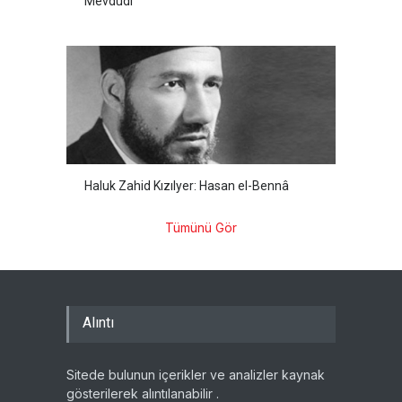
Mevdûdî
Haluk Zahid Kızılyer: Hasan el-Bennâ
Tümünü Gör
Alıntı
Sitede bulunun içerikler ve analizler kaynak
gösterilerek alıntılanabilir .