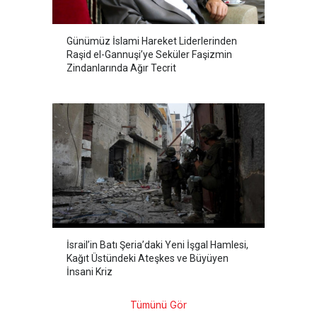
Günümüz İslami Hareket Liderlerinden
Raşid el-Gannuşi’ye Seküler Faşizmin
Zindanlarında Ağır Tecrit
İsrail’in Batı Şeria’daki Yeni İşgal Hamlesi,
Kağıt Üstündeki Ateşkes ve Büyüyen
İnsani Kriz
Tümünü Gör