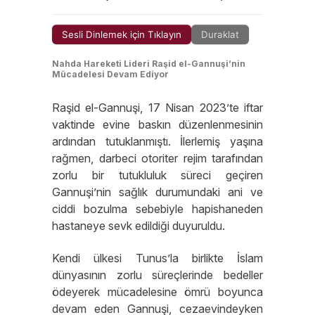
Sesli Dinlemek için Tıklayın
Duraklat
Nahda Hareketi Lideri Raşid el-Gannuşi’nin
Mücadelesi Devam Ediyor
Raşid el-Gannuşi, 17 Nisan 2023’te iftar
vaktinde evine baskın düzenlenmesinin
ardından tutuklanmıştı. İlerlemiş yaşına
rağmen, darbeci otoriter rejim tarafından
zorlu bir tutukluluk süreci geçiren
Gannuşi’nin sağlık durumundaki ani ve
ciddi bozulma sebebiyle hapishaneden
hastaneye sevk edildiği duyuruldu.
Kendi ülkesi Tunus’la birlikte İslam
dünyasının zorlu süreçlerinde bedeller
ödeyerek mücadelesine ömrü boyunca
devam eden Gannuşi, cezaevindeyken