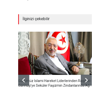
İlginizi çekebilir
Günümüz İslami Hareket Liderlerinden Raşid el-
Cumhur
Gannuşi’ye Seküler Faşizmin Zindanlarında Ağır
Özeti S
Tecrit