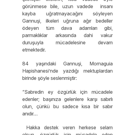
görünmese bile, uzun vadede insanı
kayba uğratmayacağını söyleyen
Gannuşi, ilkeleri uğruna ağır bedeller
ödeyen tüm dava adamları gibi,
parmaklıklar arkasında dahi vakur
duruşuyla mücadelesine devam
etmektedir.
84 yaşındaki Gannuşi, Mornaguia
Hapishanesi’nde yazdığı mektuplardan
birinde şöyle seslenmiştir:
“Sabredin ey özgürlük için mücadele
edenler; başınıza gelenlere karşı sabırlı
olun, çünkü bu sadece kısa bir sabır
anıdır…
Hakka destek veren herkese selam
olsun, özgürlük için mücadele eden