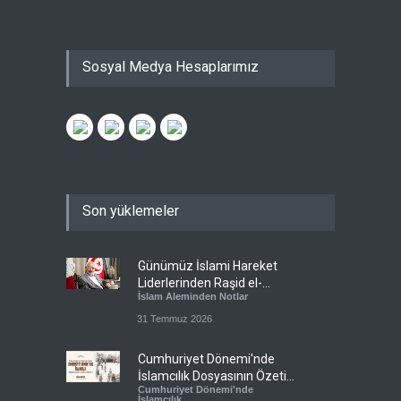
Sosyal Medya Hesaplarımız
Son yüklemeler
Günümüz İslami Hareket
Liderlerinden Raşid el-
İslam Aleminden Notlar
Gannuşi’ye Seküler Faşizmin
Zindanlarında Ağır Tecrit
31 Temmuz 2026
Cumhuriyet Dönemi'nde
İslamcılık Dosyasının Özeti
Cumhuriyet Dönemi'nde
Sizlerle!
İslamcılık