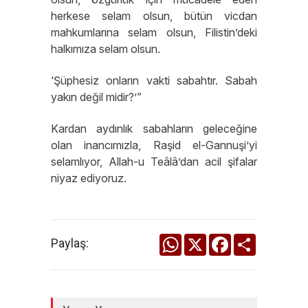
herkese selam olsun, bütün vicdan
mahkumlarına selam olsun, Filistin’deki
halkımıza selam olsun.
‘Şüphesiz onların vakti sabahtır. Sabah
yakın değil midir?’”
Kardan aydınlık sabahların geleceğine
olan inancımızla, Raşid el-Gannuşi’yi
selamlıyor, Allah-u Teâlâ’dan acil şifalar
niyaz ediyoruz.
WhatsApp
X
Facebook
Share
Paylaş: