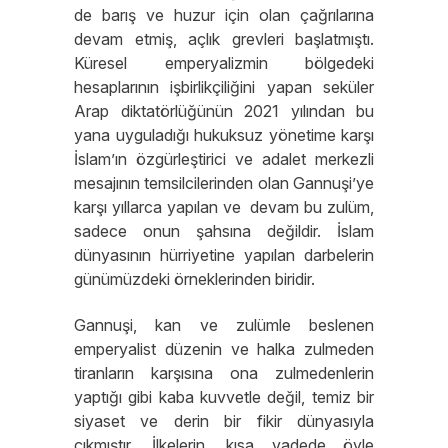
de barış ve huzur için olan çağrılarına
devam etmiş, açlık grevleri başlatmıştı.
Küresel emperyalizmin bölgedeki
hesaplarının işbirlikçiliğini yapan seküler
Arap diktatörlüğünün 2021 yılından bu
yana uyguladığı hukuksuz yönetime karşı
İslam’ın özgürleştirici ve adalet merkezli
mesajının temsilcilerinden olan Gannuşi’ye
karşı yıllarca yapılan ve devam bu zulüm,
sadece onun şahsına değildir. İslam
dünyasının hürriyetine yapılan darbelerin
günümüzdeki örneklerinden biridir.
Gannuşi, kan ve zulümle beslenen
emperyalist düzenin ve halka zulmeden
tiranların karşısına ona zulmedenlerin
yaptığı gibi kaba kuvvetle değil, temiz bir
siyaset ve derin bir fikir dünyasıyla
çıkmıştır. İlkelerin, kısa vadede öyle