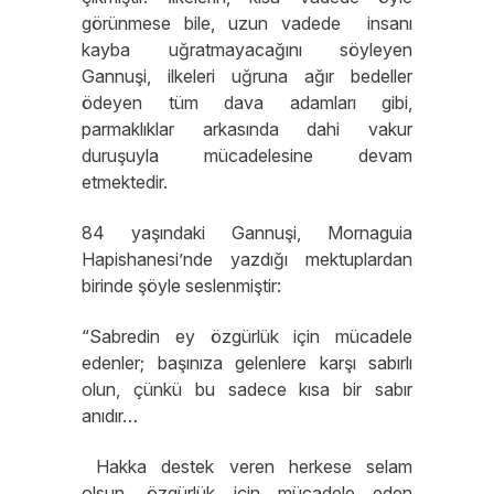
görünmese bile, uzun vadede insanı
kayba uğratmayacağını söyleyen
Gannuşi, ilkeleri uğruna ağır bedeller
ödeyen tüm dava adamları gibi,
parmaklıklar arkasında dahi vakur
duruşuyla mücadelesine devam
etmektedir.
84 yaşındaki Gannuşi, Mornaguia
Hapishanesi’nde yazdığı mektuplardan
birinde şöyle seslenmiştir:
“Sabredin ey özgürlük için mücadele
edenler; başınıza gelenlere karşı sabırlı
olun, çünkü bu sadece kısa bir sabır
anıdır…
Hakka destek veren herkese selam
olsun, özgürlük için mücadele eden