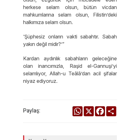
herkese selam olsun, bütün vicdan
mahkumlarına selam olsun, Filistin’deki
halkımıza selam olsun.
‘Şüphesiz onların vakti sabahtır. Sabah
yakın değil midir?’”
Kardan aydınlık sabahların geleceğine
olan inancımızla, Raşid el-Gannuşi’yi
selamlıyor, Allah-u Teâlâ’dan acil şifalar
niyaz ediyoruz.
WhatsApp
X
Facebook
Share
Paylaş: