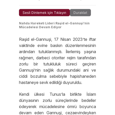
Sesli Dinlemek için Tıklayın
Duraklat
Nahda Hareketi Lideri Raşid el-Gannuşi’nin
Mücadelesi Devam Ediyor
Raşid el-Gannuşi, 17 Nisan 2023’te iftar
vaktinde evine baskın düzenlenmesinin
ardından tutuklanmıştı. İlerlemiş yaşına
rağmen, darbeci otoriter rejim tarafından
zorlu bir tutukluluk süreci geçiren
Gannuşi’nin sağlık durumundaki ani ve
ciddi bozulma sebebiyle hapishaneden
hastaneye sevk edildiği duyuruldu.
Kendi ülkesi Tunus’la birlikte İslam
dünyasının zorlu süreçlerinde bedeller
ödeyerek mücadelesine ömrü boyunca
devam eden Gannuşi, cezaevindeyken