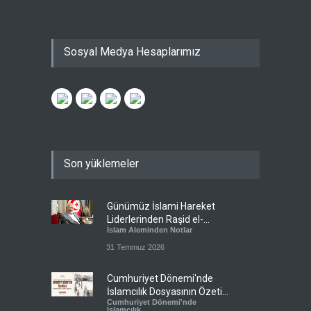
Sosyal Medya Hesaplarımız
Son yüklemeler
Günümüz İslami Hareket
Liderlerinden Raşid el-
İslam Aleminden Notlar
Gannuşi’ye Seküler Faşizmin
Zindanlarında Ağır Tecrit
31 Temmuz 2026
Cumhuriyet Dönemi'nde
İslamcılık Dosyasının Özeti
Cumhuriyet Dönemi'nde
Sizlerle!
İslamcılık