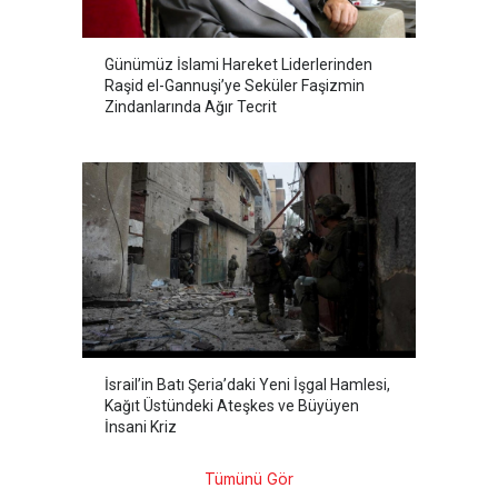
Günümüz İslami Hareket Liderlerinden
Raşid el-Gannuşi’ye Seküler Faşizmin
Zindanlarında Ağır Tecrit
İsrail’in Batı Şeria’daki Yeni İşgal Hamlesi,
Kağıt Üstündeki Ateşkes ve Büyüyen
İnsani Kriz
Tümünü Gör