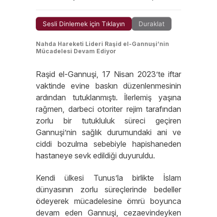
Sesli Dinlemek için Tıklayın
Duraklat
Nahda Hareketi Lideri Raşid el-Gannuşi’nin
Mücadelesi Devam Ediyor
Raşid el-Gannuşi, 17 Nisan 2023’te iftar
vaktinde evine baskın düzenlenmesinin
ardından tutuklanmıştı. İlerlemiş yaşına
rağmen, darbeci otoriter rejim tarafından
zorlu bir tutukluluk süreci geçiren
Gannuşi’nin sağlık durumundaki ani ve
ciddi bozulma sebebiyle hapishaneden
hastaneye sevk edildiği duyuruldu.
Kendi ülkesi Tunus’la birlikte İslam
dünyasının zorlu süreçlerinde bedeller
ödeyerek mücadelesine ömrü boyunca
devam eden Gannuşi, cezaevindeyken