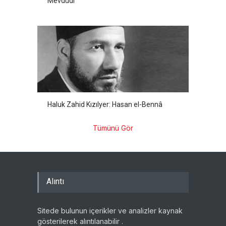
Mevdûdî
Haluk Zahid Kızılyer: Hasan el-Bennâ
Tümünü Gör
Alıntı
Sitede bulunun içerikler ve analizler kaynak
gösterilerek alıntılanabilir .