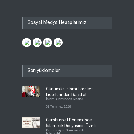
Sosyal Medya Hesaplarımız
Son yüklemeler
Günümüz İslami Hareket
Liderlerinden Raşid el-
İslam Aleminden Notlar
Gannuşi’ye Seküler Faşizmin
Zindanlarında Ağır Tecrit
31 Temmuz 2026
Cumhuriyet Dönemi'nde
İslamcılık Dosyasının Özeti
Cumhuriyet Dönemi'nde
Sizlerle!
İslamcılık