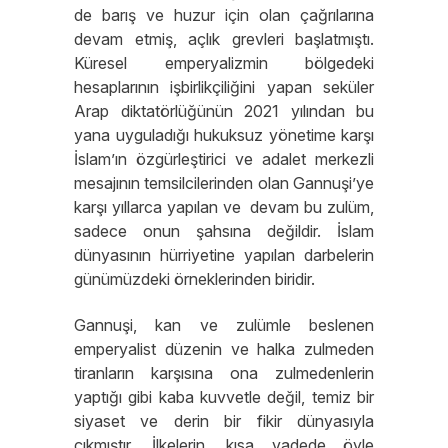
de barış ve huzur için olan çağrılarına
devam etmiş, açlık grevleri başlatmıştı.
Küresel emperyalizmin bölgedeki
hesaplarının işbirlikçiliğini yapan seküler
Arap diktatörlüğünün 2021 yılından bu
yana uyguladığı hukuksuz yönetime karşı
İslam’ın özgürleştirici ve adalet merkezli
mesajının temsilcilerinden olan Gannuşi’ye
karşı yıllarca yapılan ve devam bu zulüm,
sadece onun şahsına değildir. İslam
dünyasının hürriyetine yapılan darbelerin
günümüzdeki örneklerinden biridir.
Gannuşi, kan ve zulümle beslenen
emperyalist düzenin ve halka zulmeden
tiranların karşısına ona zulmedenlerin
yaptığı gibi kaba kuvvetle değil, temiz bir
siyaset ve derin bir fikir dünyasıyla
çıkmıştır. İlkelerin, kısa vadede öyle