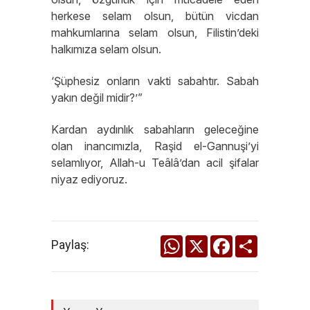
herkese selam olsun, bütün vicdan
mahkumlarına selam olsun, Filistin’deki
halkımıza selam olsun.
‘Şüphesiz onların vakti sabahtır. Sabah
yakın değil midir?’”
Kardan aydınlık sabahların geleceğine
olan inancımızla, Raşid el-Gannuşi’yi
selamlıyor, Allah-u Teâlâ’dan acil şifalar
niyaz ediyoruz.
WhatsApp
X
Facebook
Share
Paylaş: