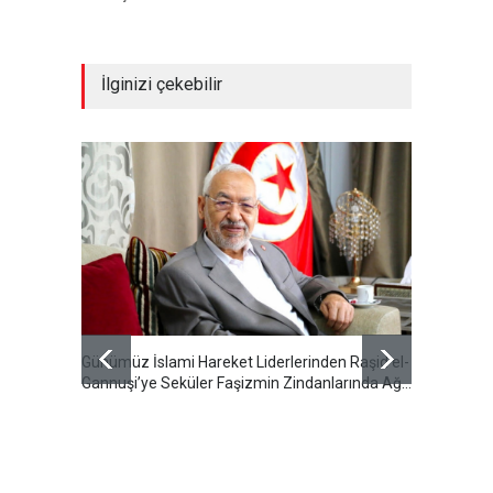
İlginizi çekebilir
Günümüz İslami Hareket Liderlerinden Raşid el-
Cumhur
Gannuşi’ye Seküler Faşizmin Zindanlarında Ağır
Özeti S
Tecrit