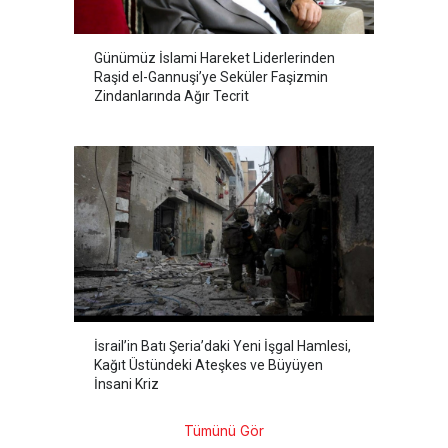
Günümüz İslami Hareket Liderlerinden
Raşid el-Gannuşi’ye Seküler Faşizmin
Zindanlarında Ağır Tecrit
İsrail’in Batı Şeria’daki Yeni İşgal Hamlesi,
Kağıt Üstündeki Ateşkes ve Büyüyen
İnsani Kriz
Tümünü Gör