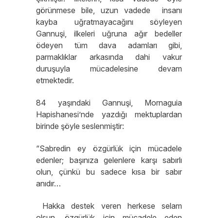
görünmese bile, uzun vadede insanı
kayba uğratmayacağını söyleyen
Gannuşi, ilkeleri uğruna ağır bedeller
ödeyen tüm dava adamları gibi,
parmaklıklar arkasında dahi vakur
duruşuyla mücadelesine devam
etmektedir.
84 yaşındaki Gannuşi, Mornaguia
Hapishanesi’nde yazdığı mektuplardan
birinde şöyle seslenmiştir:
“Sabredin ey özgürlük için mücadele
edenler; başınıza gelenlere karşı sabırlı
olun, çünkü bu sadece kısa bir sabır
anıdır…
Hakka destek veren herkese selam
olsun, özgürlük için mücadele eden