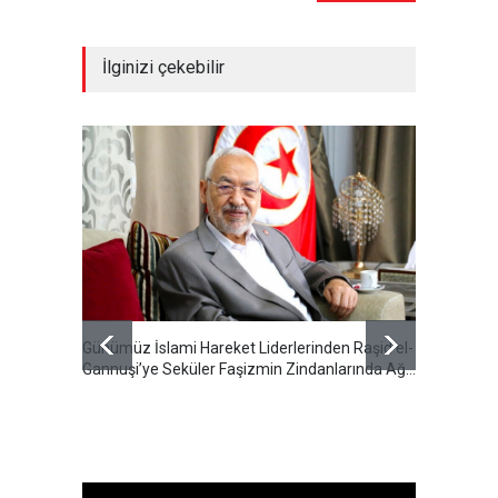
İlginizi çekebilir
Günümüz İslami Hareket Liderlerinden Raşid el-
Cumhur
Gannuşi’ye Seküler Faşizmin Zindanlarında Ağır
Özeti S
Tecrit