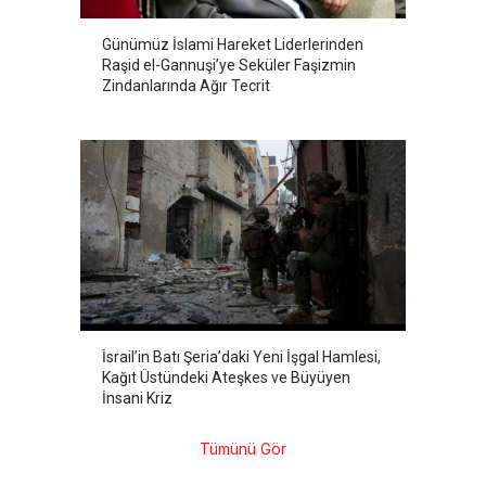
Günümüz İslami Hareket Liderlerinden
Raşid el-Gannuşi’ye Seküler Faşizmin
Zindanlarında Ağır Tecrit
İsrail’in Batı Şeria’daki Yeni İşgal Hamlesi,
Kağıt Üstündeki Ateşkes ve Büyüyen
İnsani Kriz
Tümünü Gör