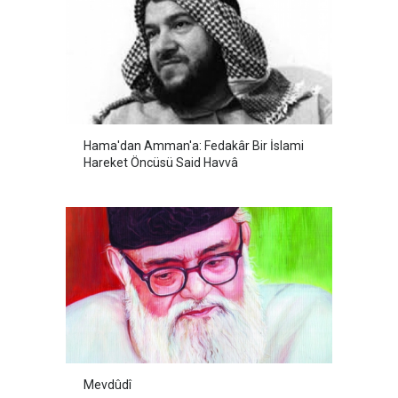
Hama'dan Amman'a: Fedakâr Bir İslami
Hareket Öncüsü Said Havvâ
Mevdûdî