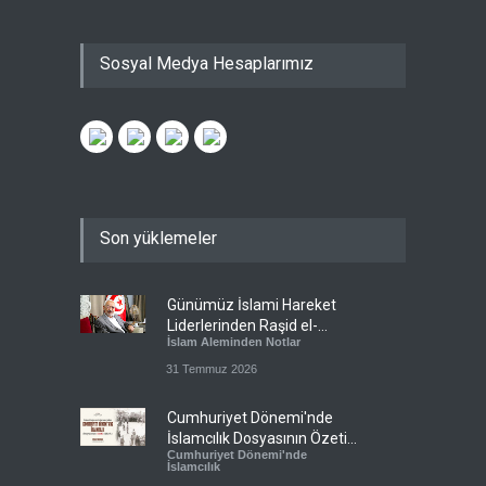
Sosyal Medya Hesaplarımız
Son yüklemeler
Günümüz İslami Hareket
Liderlerinden Raşid el-
İslam Aleminden Notlar
Gannuşi’ye Seküler Faşizmin
Zindanlarında Ağır Tecrit
31 Temmuz 2026
Cumhuriyet Dönemi'nde
İslamcılık Dosyasının Özeti
Cumhuriyet Dönemi'nde
Sizlerle!
İslamcılık