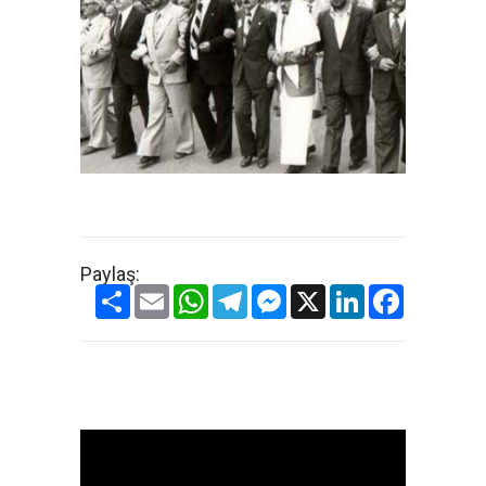
Paylaş:
Share
Email
WhatsApp
Telegram
Messenger
X
LinkedIn
Facebook