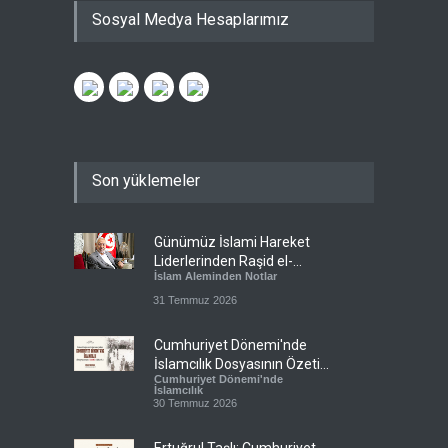
Sosyal Medya Hesaplarımız
Son yüklemeler
Günümüz İslami Hareket
Liderlerinden Raşid el-
İslam Aleminden Notlar
Gannuşi’ye Seküler Faşizmin
Zindanlarında Ağır Tecrit
31 Temmuz 2026
Cumhuriyet Dönemi'nde
İslamcılık Dosyasının Özeti
Cumhuriyet Dönemi'nde
Sizlerle!
İslamcılık
30 Temmuz 2026