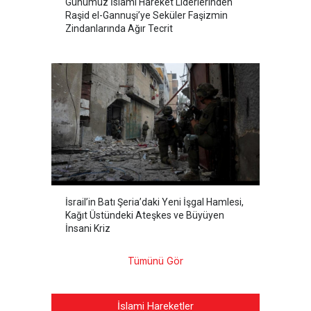
Günümüz İslami Hareket Liderlerinden
Raşid el-Gannuşi’ye Seküler Faşizmin
Zindanlarında Ağır Tecrit
İsrail’in Batı Şeria’daki Yeni İşgal Hamlesi,
Kağıt Üstündeki Ateşkes ve Büyüyen
İnsani Kriz
Tümünü Gör
İslami Hareketler