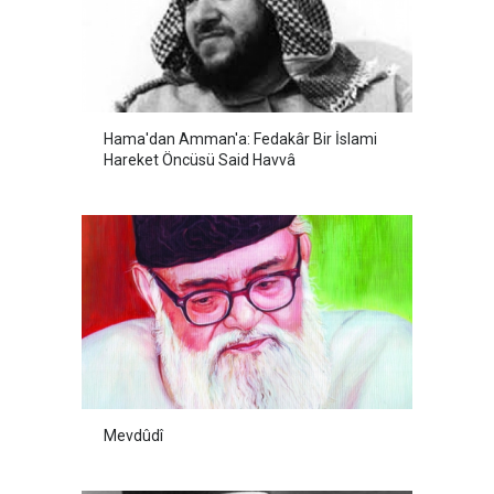
Hama'dan Amman'a: Fedakâr Bir İslami
Hareket Öncüsü Said Havvâ
Mevdûdî