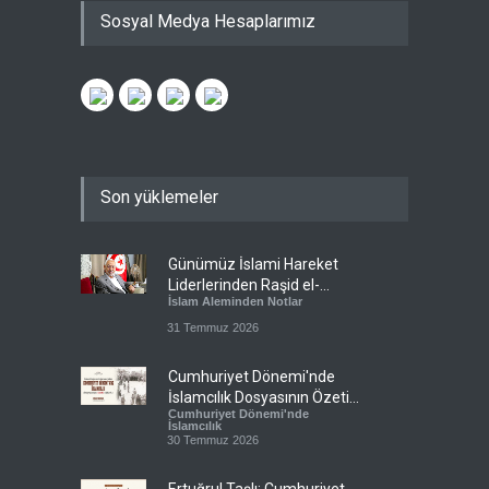
Sosyal Medya Hesaplarımız
Son yüklemeler
Günümüz İslami Hareket
Liderlerinden Raşid el-
İslam Aleminden Notlar
Gannuşi’ye Seküler Faşizmin
Zindanlarında Ağır Tecrit
31 Temmuz 2026
Cumhuriyet Dönemi'nde
İslamcılık Dosyasının Özeti
Cumhuriyet Dönemi'nde
Sizlerle!
İslamcılık
30 Temmuz 2026