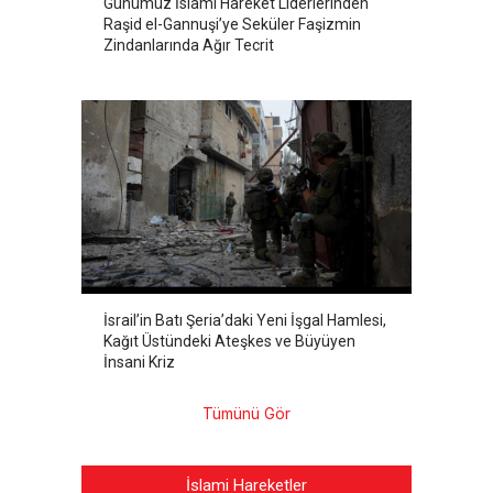
Günümüz İslami Hareket Liderlerinden
Raşid el-Gannuşi’ye Seküler Faşizmin
Zindanlarında Ağır Tecrit
İsrail’in Batı Şeria’daki Yeni İşgal Hamlesi,
Kağıt Üstündeki Ateşkes ve Büyüyen
İnsani Kriz
Tümünü Gör
İslami Hareketler