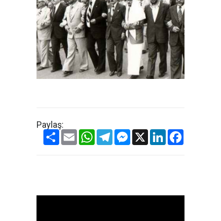
Paylaş:
Share
Email
WhatsApp
Telegram
Messenger
X
LinkedIn
Facebook