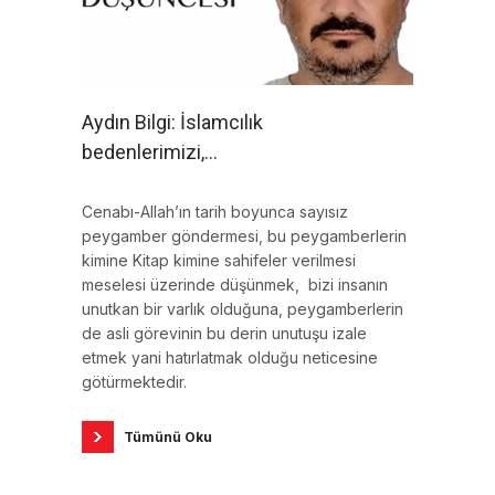
Aydın Bilgi: İslamcılık
bedenlerimizi,
zihinlerimizi, kalbimizi
Allah’ın nuru ile meşbu
Cenabı-Allah’ın tarih boyunca sayısız
peygamber göndermesi, bu peygamberlerin
kılma nidasıdır
kimine Kitap kimine sahifeler verilmesi
meselesi üzerinde düşünmek, bizi insanın
unutkan bir varlık olduğuna, peygamberlerin
de asli görevinin bu derin unutuşu izale
etmek yani hatırlatmak olduğu neticesine
götürmektedir.
Tümünü Oku