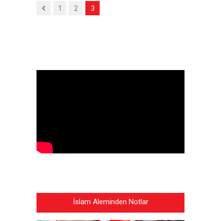
1
2
3
İslam Aleminden Notlar