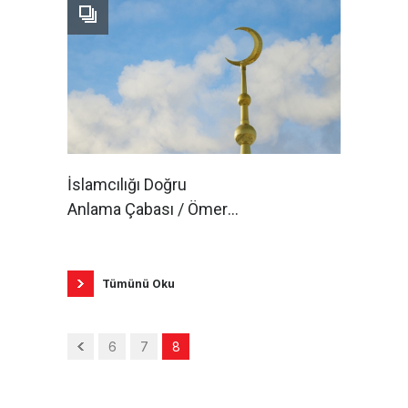
İslamcılığı Doğru
Anlama Çabası / Ömer
Kantarcı
Tümünü Oku
6
7
8