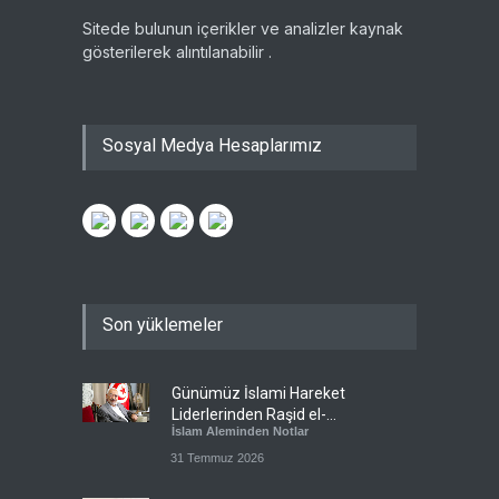
Sitede bulunun içerikler ve analizler kaynak
gösterilerek alıntılanabilir .
Sosyal Medya Hesaplarımız
Son yüklemeler
Günümüz İslami Hareket
Liderlerinden Raşid el-
İslam Aleminden Notlar
Gannuşi’ye Seküler Faşizmin
Zindanlarında Ağır Tecrit
31 Temmuz 2026