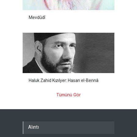
Mevdûdî
Haluk Zahid Kızılyer: Hasan el-Bennâ
Tümünü Gör
Alıntı