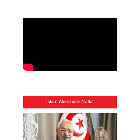
İslam Aleminden Notlar