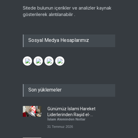
Sitede bulunun içerikler ve analizler kaynak
gösterilerek alıntılanabilir .
Sosyal Medya Hesaplarımız
Son yüklemeler
Günümüz İslami Hareket
Liderlerinden Raşid el-
İslam Aleminden Notlar
Gannuşi’ye Seküler Faşizmin
Zindanlarında Ağır Tecrit
31 Temmuz 2026