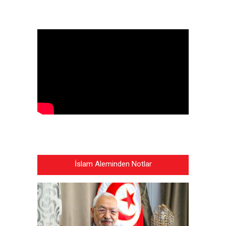
İslam Aleminden Notlar