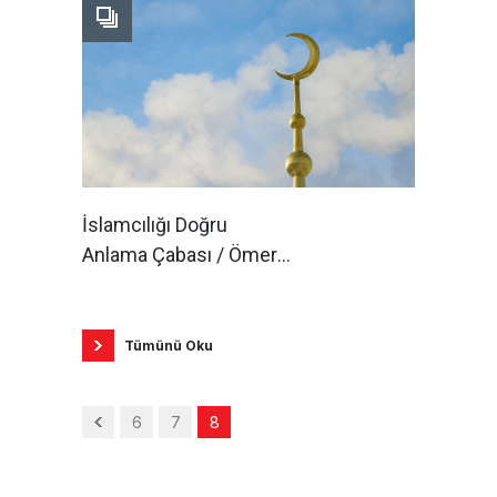
İslamcılığı Doğru
Anlama Çabası / Ömer
Kantarcı
Tümünü Oku
6
7
8