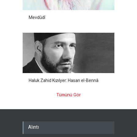
Mevdûdî
Haluk Zahid Kızılyer: Hasan el-Bennâ
Tümünü Gör
Alıntı