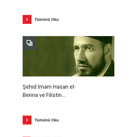
Tümünü Oku
Şehid İmam Hasan el-
Benna ve Filistin
Meselesi / Salih Lütfu
Tümünü Oku