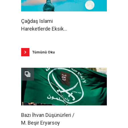
Çağdaş Islami
Hareketlerde Eksik
Boyutlar / Tâhâ C. el-
'Alvânî
Tümünü Oku
Bazı İhvan Düşünürleri /
M. Beşir Eryarsoy