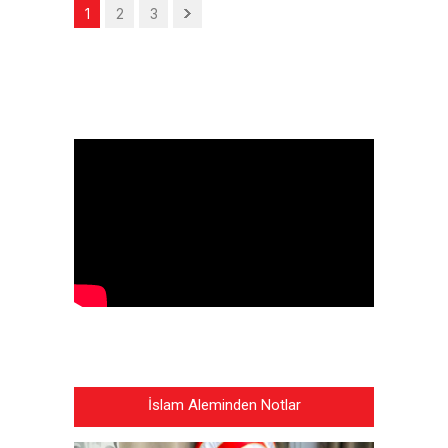
1
2
3
İslam Aleminden Notlar