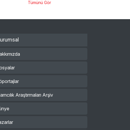
Tümünü Gör
urumsal
akkımızda
osyalar
öportajlar
lamcılık Araştırmaları Arşiv
ünye
azarlar