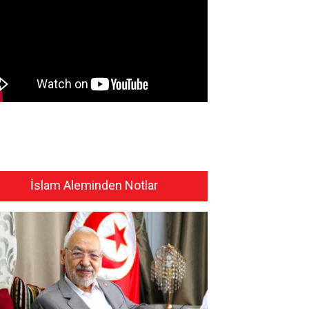
İslam Aleminden Notlar