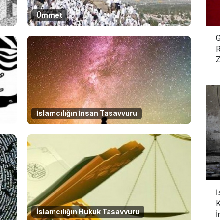
Ümmet
G
R
Z
İslamcılığın İnsan Tasavvuru
İ
K
İslamcılığın Hukuk Tasavvuru
İ