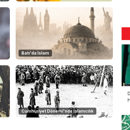
Batı'da İslam
D
H
Cumhuriyet Dönemi'nde İslamcılık