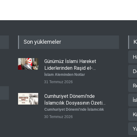
Son yüklemeler
K
H
Günümüz İslami Hareket
Liderlerinden Raşid el-
D
Gannuşi’ye Seküler Faşizmin
İslam Aleminden Notlar
Zindanlarında Ağır Tecrit
31 Temmuz 2026
R
Cumhuriyet Dönemi'nde
İs
İslamcılık Dosyasının Özeti
Sizlerle!
Cumhuriyet Dönemi'nde İslamcılık
K
30 Temmuz 2026
Y
Ertuğrul Taşlı: Cumhuriyet