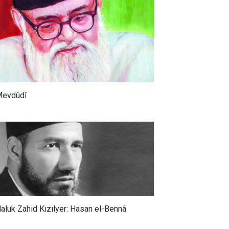
evdûdî
aluk Zahid Kızılyer: Hasan el-Bennâ