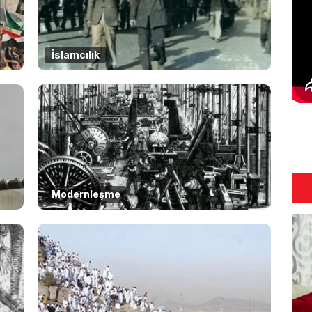
İslamcılık
Modernleşme