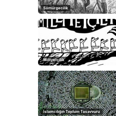
Sömürgecilik
Milliyetçilik
İslamcılığın Toplum Tasavvuru