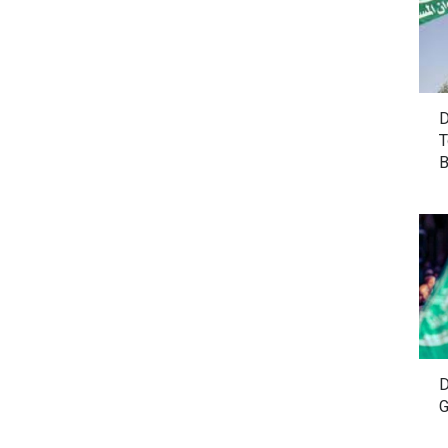
D
T
B
D
G