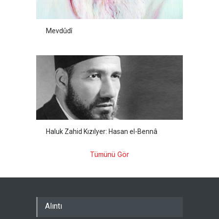
Mevdûdî
Haluk Zahid Kızılyer: Hasan el-Bennâ
Tümünü Gör
Alıntı