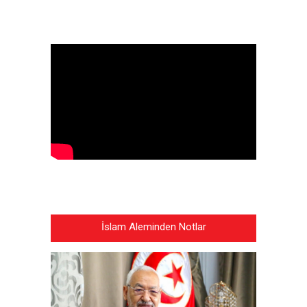
İslam Aleminden Notlar