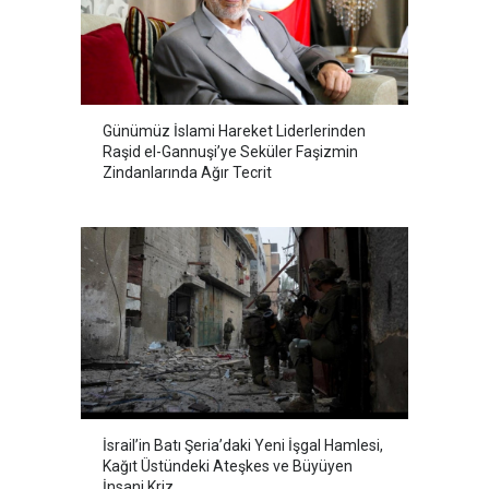
Günümüz İslami Hareket Liderlerinden
Raşid el-Gannuşi’ye Seküler Faşizmin
Zindanlarında Ağır Tecrit
İsrail’in Batı Şeria’daki Yeni İşgal Hamlesi,
Kağıt Üstündeki Ateşkes ve Büyüyen
İnsani Kriz