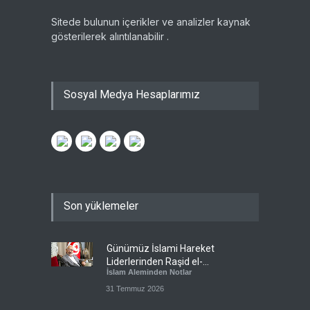
Sitede bulunun içerikler ve analizler kaynak
gösterilerek alıntılanabilir .
Sosyal Medya Hesaplarımız
Son yüklemeler
Günümüz İslami Hareket
Liderlerinden Raşid el-
İslam Aleminden Notlar
Gannuşi’ye Seküler Faşizmin
Zindanlarında Ağır Tecrit
31 Temmuz 2026