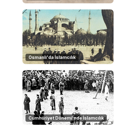
Osmanlı'da İslamcılık
Cumhuriyet Dönemi'nde İslamcılık