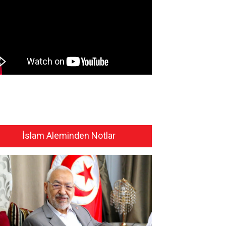
İslam Aleminden Notlar