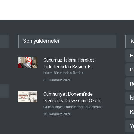
Son yüklemeler
K
H
Günümüz İslami Hareket
Liderlerinden Raşid el-
D
Gannuşi’ye Seküler Faşizmin
İslam Aleminden Notlar
Zindanlarında Ağır Tecrit
31 Temmuz 2026
R
Cumhuriyet Dönemi'nde
İs
İslamcılık Dosyasının Özeti
Sizlerle!
Cumhuriyet Dönemi'nde İslamcılık
K
30 Temmuz 2026
Y
Ertuğrul Taşlı: Cumhuriyet