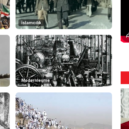
İslamcılık
Modernleşme