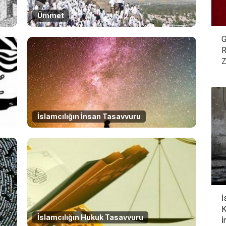
Ümmet
G
R
Z
İslamcılığın İnsan Tasavvuru
İ
K
İslamcılığın Hukuk Tasavvuru
İ