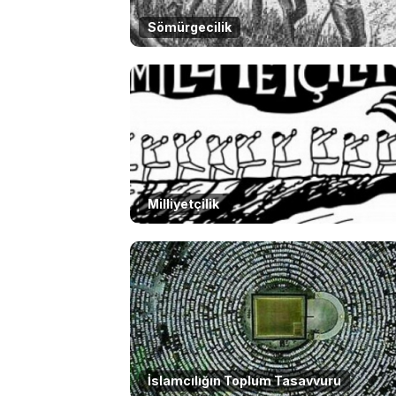
Sömürgecilik
Milliyetçilik
İslamcılığın Toplum Tasavvuru