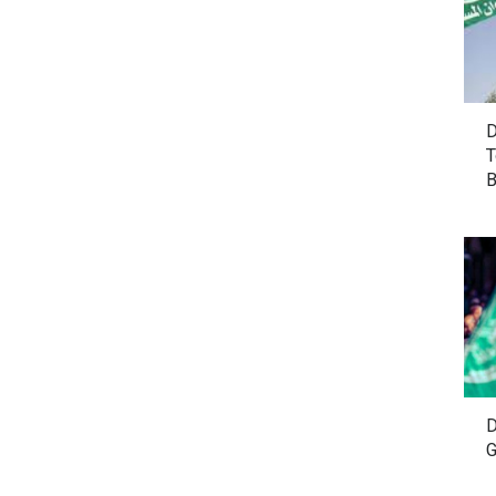
D
T
B
D
G