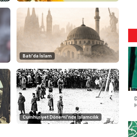
Batı'da İslam
D
H
Cumhuriyet Dönemi'nde İslamcılık