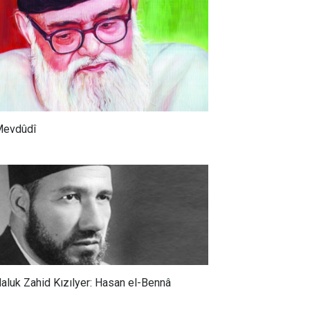
evdûdî
aluk Zahid Kızılyer: Hasan el-Bennâ