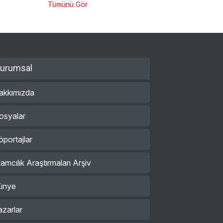
Tümünü Gör
urumsal
akkımızda
osyalar
öportajlar
lamcılık Araştırmaları Arşiv
ünye
azarlar