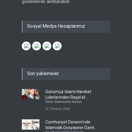
gösterilerek alıntılanabilir .
Sosyal Medya Hesaplarımız
Son yüklemeler
Günümüz İslami Hareket
Liderlerinden Raşid el-
İslam Aleminden Notlar
Gannuşi’ye Seküler Faşizmin
Zindanlarında Ağır Tecrit
31 Temmuz 2026
Cumhuriyet Dönemi'nde
İslamcılık Dosyasının Özeti
Cumhuriyet Dönemi'nde