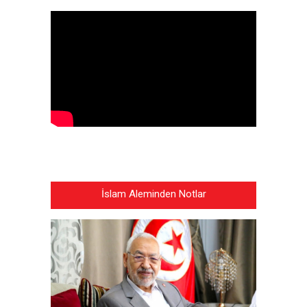
İslam Aleminden Notlar