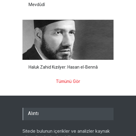
Mevdûdî
Haluk Zahid Kızılyer: Hasan el-Bennâ
Tümünü Gör
Alıntı
Sitede bulunun içerikler ve analizler kaynak