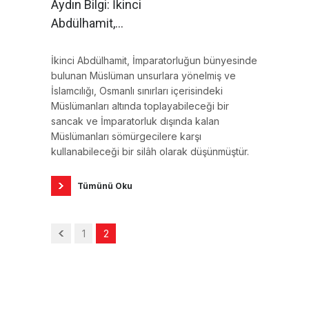
Aydın Bilgi: İkinci
Abdülhamit,
İmparatorluğun
bünyesinde bulunan
İkinci Abdülhamit, İmparatorluğun bünyesinde
bulunan Müslüman unsurlara yönelmiş ve
Müslüman unsurlara
İslamcılığı, Osmanlı sınırları içerisindeki
yönelmiş ve İslamcılığı,
Müslümanları altında toplayabileceği bir
Osmanlı sınırları
sancak ve İmparatorluk dışında kalan
içerisindeki
Müslümanları sömürgecilere karşı
kullanabileceği bir silâh olarak düşünmüştür.
Müslümanları altında
toplayabileceği bir
Tümünü Oku
sancak olarak
düşünmüştür.
1
2