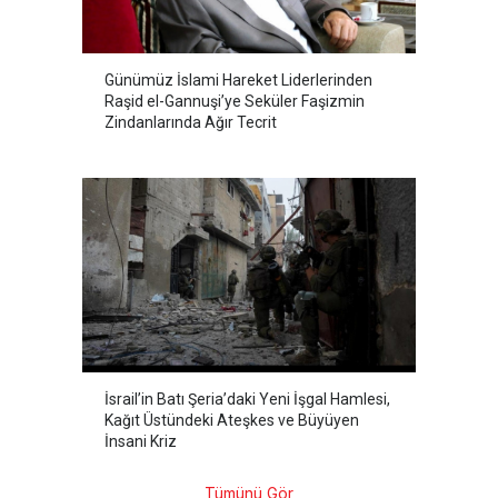
Günümüz İslami Hareket Liderlerinden
Raşid el-Gannuşi’ye Seküler Faşizmin
Zindanlarında Ağır Tecrit
İsrail’in Batı Şeria’daki Yeni İşgal Hamlesi,
Kağıt Üstündeki Ateşkes ve Büyüyen
İnsani Kriz
Tümünü Gör