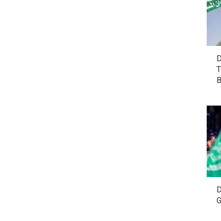
D
T
B
D
G