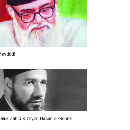
evdûdî
aluk Zahid Kızılyer: Hasan el-Bennâ