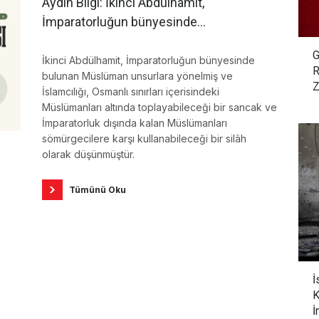
Aydın Bilgi: İkinci Abdülhamit,
İmparatorluğun bünyesinde
bulunan Müslüman unsurlara
G
yönelmiş ve İslamcılığı, Osmanlı
İkinci Abdülhamit, İmparatorluğun bünyesinde
R
bulunan Müslüman unsurlara yönelmiş ve
sınırları içerisindeki Müslümanları
Z
İslamcılığı, Osmanlı sınırları içerisindeki
altında toplayabileceği bir sancak
Müslümanları altında toplayabileceği bir sancak ve
olarak düşünmüştür.
İmparatorluk dışında kalan Müslümanları
sömürgecilere karşı kullanabileceği bir silâh
olarak düşünmüştür.
Tümünü Oku
İ
K
İ