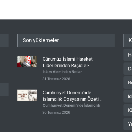
Son yüklemeler
K
H
Günümüz İslami Hareket
Liderlerinden Raşid el-
D
Gannuşi’ye Seküler Faşizmin
İslam Aleminden Notlar
Zindanlarında Ağır Tecrit
31 Temmuz 2026
R
Cumhuriyet Dönemi'nde
İs
İslamcılık Dosyasının Özeti
Sizlerle!
Cumhuriyet Dönemi'nde İslamcılık
K
30 Temmuz 2026
Y
Ertuğrul Taşlı: Cumhuriyet