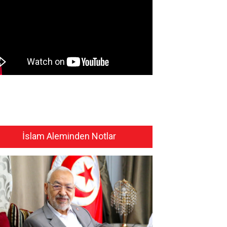
İslam Aleminden Notlar