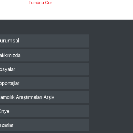
Tümünü Gör
urumsal
akkımızda
osyalar
öportajlar
lamcılık Araştırmaları Arşiv
ünye
azarlar