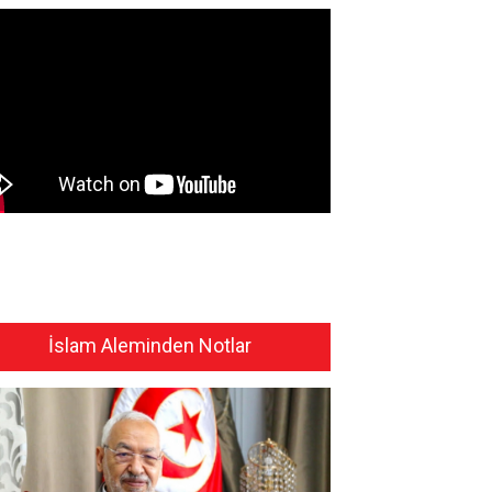
İslam Aleminden Notlar