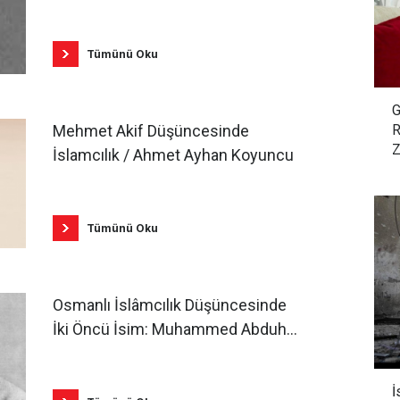
Milliyetçilik / M. Cengiz Yıldız
Tümünü Oku
G
R
Mehmet Akif Düşüncesinde
Z
İslamcılık / Ahmet Ayhan Koyuncu
Tümünü Oku
Osmanlı İslâmcılık Düşüncesinde
İki Öncü İsim: Muhammed Abduh
ve Mehmet Âkif / Yasin Yılmaz
İ