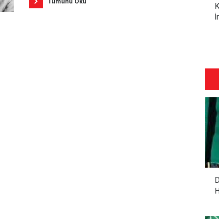
Tümünü Oku
K
İ
D
H