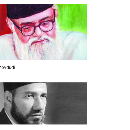
evdûdî