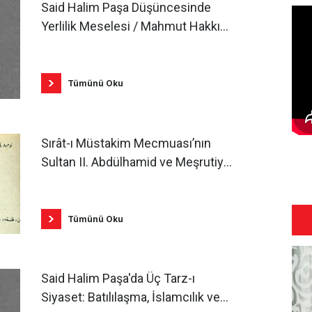
Said Halim Paşa Düşüncesinde
Yerlilik Meselesi / Mahmut Hakkı
Akın
Tümünü Oku
Sırât-ı Müstakim Mecmuası’nın
Sultan II. Abdülhamid ve Meşrutiyet
Yönetimine Yaklaşımı / Ahmet İşler
Tümünü Oku
Said Halim Paşa'da Üç Tarz-ı
Siyaset: Batılılaşma, İslamcılık ve