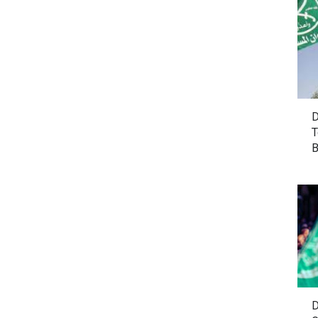
D
T
B
D