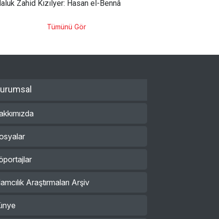
aluk Zahid Kızılyer: Hasan el-Bennâ
Tümünü Gör
urumsal
akkımızda
osyalar
öportajlar
lamcılık Araştırmaları Arşiv
ünye