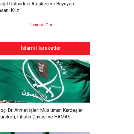
ağıt Üstündeki Ateşkes ve Büyüyen
nsani Kriz
Tümünü Gör
İslami Hareketler
oç. Dr. Ahmet İşler: Müslüman Kardeşler
areketi, Filistin Davası ve HAMAS