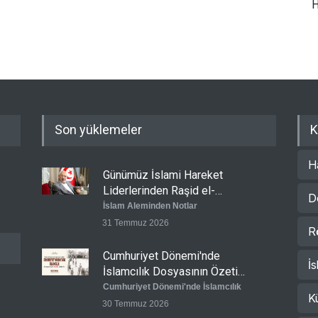
H
Son yüklemeler
K
H
Günümüz İslami Hareket
Liderlerinden Raşid el-
D
Gannuşi’ye Seküler Faşizmin
İslam Aleminden Notlar
Zindanlarında Ağır Tecrit
31 Temmuz 2026
R
Cumhuriyet Dönemi'nde
İs
İslamcılık Dosyasının Özeti
Sizlerle!
Cumhuriyet Dönemi'nde İslamcılık
K
30 Temmuz 2026