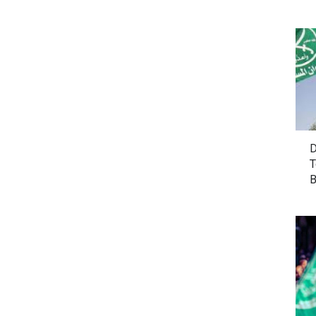
D
T
B