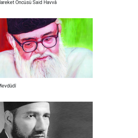
areket Öncüsü Said Havvâ
evdûdî