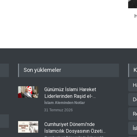
H
Son yüklemeler
K
H
Günümüz İslami Hareket
Liderlerinden Raşid el-
D
Gannuşi’ye Seküler Faşizmin
İslam Aleminden Notlar
Zindanlarında Ağır Tecrit
31 Temmuz 2026
R
Cumhuriyet Dönemi'nde
İs
İslamcılık Dosyasının Özeti