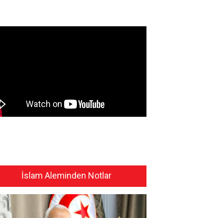
İslam Aleminden Notlar