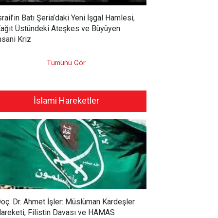
srail’in Batı Şeria’daki Yeni İşgal Hamlesi,
ağıt Üstündeki Ateşkes ve Büyüyen
nsani Kriz
Tümünü Gör
İslami Hareketler
oç. Dr. Ahmet İşler: Müslüman Kardeşler
areketi, Filistin Davası ve HAMAS