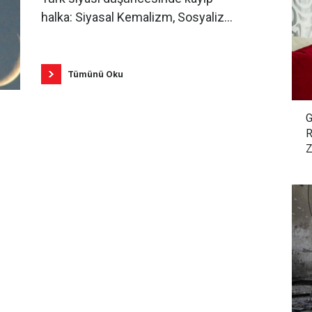
halka: Siyasal Kemalizm, Sosyalizm
ve İslamcılık / Yasin Aktay
Tümünü Oku
G
R
Z