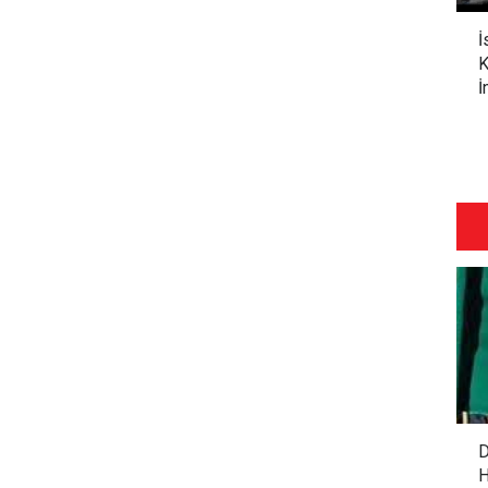
İ
K
İ
D
H