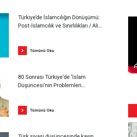
Türkiye’de İslamcılığın Dönüşümü:
Post-İslamcılık ve Sınırlılıkları / Ali
Kaya
Tümünü Oku
80 Sonrası Türkiye'de 'İslam
Düşüncesi'nin Problemleri
'Modernist İslam' Söyleminin
Eleştirisi / Mehmed Kürşat Atalar
Tümünü Oku
Türk siyasi düşüncesinde kayıp