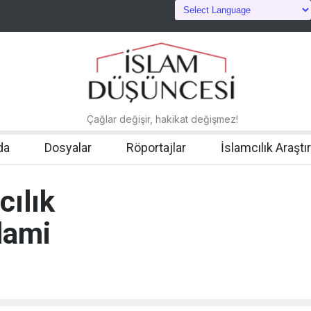
Çağlar değişir, hakikat değişmez!
da
Dosyalar
Röportajlar
İslamcılık Araştı
cılık
lami