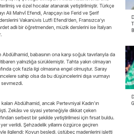
rilmiş ve özel hocalar atanarak yetiştirilmiştir. Türkçe
yı Ali Mahvî Efendi, Arapçayı ise Ferid ve Şerif
D
 derslerini Vakanüvis Lutfi Efendi’den, Fransızca’yı
T
det adlı bir öğretmenden, müzik derslerini ise İtalyan
B
.
bdülhamid, babasının ona karşı soğuk tavırlarıyla da
itibaren yalnızlığa sürüklemiştir. Tahta yakın olmayan
ında çok fazla ilgi olmasına engel olmuştur. Saray
şüncelere sahip olsa da bu düşüncelerini dışa vurmayı
 sevmezdi.
D
da kalan Abdülhamid, ancak Pertevniyal Kadın'ın
G
şti. Zekâsı ve siyasi yeteneğiyle dikkat çeken
an serbest bir şekilde yetiştirilmesi için fırsat buldu.
er verildi. Şehzadelik yıllarını özgürce geçiren
yle ilgilendi; Koyun besledi, üstübeç madenlerini işletti