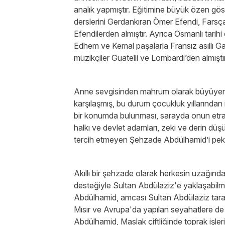
analık yapmıştır. Eğitimine büyük özen göste
derslerini Gerdankıran Ömer Efendi, Farsça
Efendilerden almıştır. Ayrıca Osmanlı tarihi
Edhem ve Kemal paşalarla Fransız asıllı Gar
müzikçiler Guatelli ve Lombardi’den almıştır
Anne sevgisinden mahrum olarak büyüyen A
karşılaşmış, bu durum çocukluk yıllarından 
bir konumda bulunması, sarayda onun etraf
halkı ve devlet adamları, zeki ve derin dü
tercih etmeyen Şehzade Abdülhamid’i pek
Akıllı bir şehzade olarak herkesin uzağın
desteğiyle Sultan Abdülaziz'e yaklaşabilmi
Abdülhamid, amcası Sultan Abdülaziz tarafınd
Mısır ve Avrupa'da yapılan seyahatlere de y
Abdülhamid, Maslak çiftliğinde toprak işleri