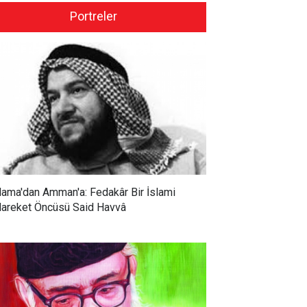
Portreler
ama'dan Amman'a: Fedakâr Bir İslami
areket Öncüsü Said Havvâ