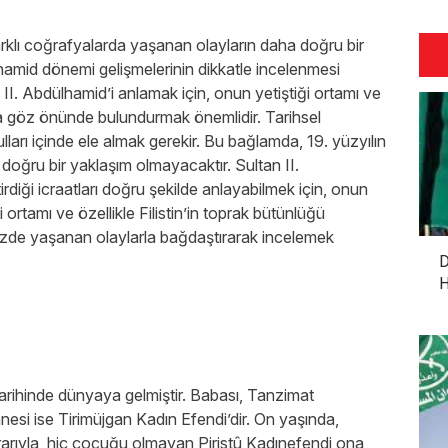
rklı coğrafyalarda yaşanan olayların daha doğru bir
ülhamid dönemi gelişmelerinin dikkatle incelenmesi
 II. Abdülhamid’i anlamak için, onun yetiştiği ortamı ve
 da göz önünde bulundurmak önemlidir. Tarihsel
ları içinde ele almak gerekir. Bu bağlamda, 19. yüzyılın
 doğru bir yaklaşım olmayacaktır. Sultan II.
irdiği icraatları doğru şekilde anlayabilmek için, onun
rtamı ve özellikle Filistin’in toprak bütünlüğü
üzde yaşanan olaylarla bağdaştırarak incelemek
D
H
arihinde dünyaya gelmiştir. Babası, Tanzimat
esi ise Tirimüjgan Kadın Efendi’dir. On yaşında,
rarıyla, hiç çocuğu olmayan Piristû Kadınefendi ona