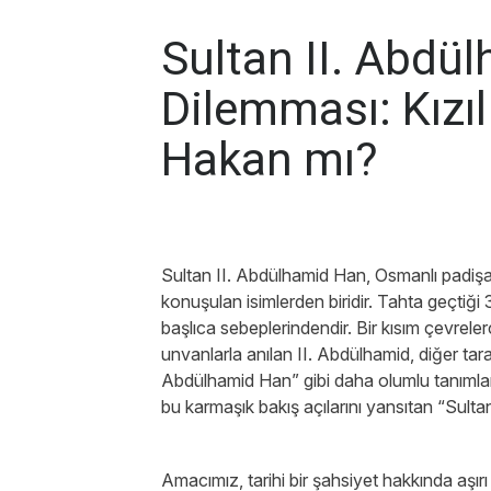
Sultan II. Abdü
Dilemması: Kızıl
Hakan mı?
Sultan II. Abdülhamid Han, Osmanlı padişah
konuşulan isimlerden biridir. Tahta geçtiği 
başlıca sebeplerindendir. Bir kısım çevrele
unvanlarla anılan II. Abdülhamid, diğer t
Abdülhamid Han” gibi daha olumlu tanımla
bu karmaşık bakış açılarını yansıtan “Sulta
Amacımız, tarihi bir şahsiyet hakkında aşırı