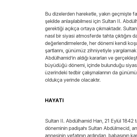
Bu dizelerden hareketle, yakın geçmişte fa
şekilde anlaşılabilmesi için Sultan II. Abd
gerektiği açıkça ortaya çıkmaktadır. Sultan
nasıl bir siyasi atmosferde tahta çıktığını
değerlendirmelerde, her dönemi kendi koşul
şartlarını, günümüz zihniyetiyle yargılamak
Abdülhamid’in aldığı kararları ve gerçekleşt
büyüdüğü dönemi, içinde bulunduğu siyasi o
üzerindeki tedbir çalışmalarının da günüm
oldukça yerinde olacaktır.
HAYATI
Sultan II. Abdülhamid Han, 21 Eylül 1842 t
döneminin padişahı Sultan Abdülmecid, ann
annesinin vefatının ardından, babasının ka