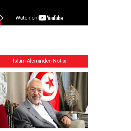
İslam Aleminden Notlar