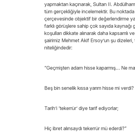
yapmaktan kaçınarak, Sultan II. Abdülhami
tüm gerçekliğiyle incelemektir. Bu noktada
çerçevesinde objektif bir değerlendirme y
farklı görüşlere sahip çok sayıda kaynağı
koşulları dikkate alınarak daha kapsamlı 
şairimiz Mehmet Akif Ersoy’un şu dizeleri, t
niteliğindedir:
“Geçmişten adam hisse kaparmış… Ne ma
Beş bin senelik kıssa yarım hisse mi verdi
Tarih’i ‘tekerrür’ diye tarif ediyorlar;
Hiç ibret alınsaydı tekerrür mü ederdi?”