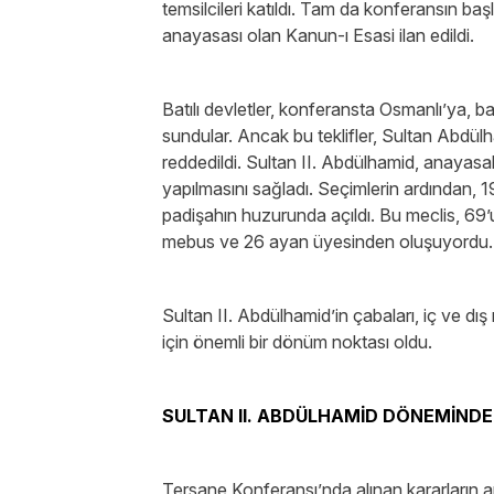
temsilcileri katıldı. Tam da konferansın baş
anayasası olan Kanun-ı Esasi ilan edildi.
Batılı devletler, konferansta Osmanlı’ya, bağ
sundular. Ancak bu teklifler, Sultan Abdül
reddedildi. Sultan II. Abdülhamid, anayas
yapılmasını sağladı. Seçimlerin ardından, 1
padişahın huzurunda açıldı. Bu meclis, 69
mebus ve 26 ayan üyesinden oluşuyordu.
Sultan II. Abdülhamid’in çabaları, iç ve 
için önemli bir dönüm noktası oldu.
SULTAN II. ABDÜLHAMİD DÖNEMİNDE
Tersane Konferansı’nda alınan kararların 