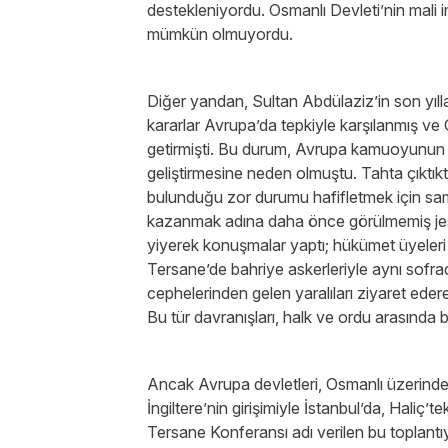
destekleniyordu. Osmanlı Devleti’nin mali im
mümkün olmuyordu.
Diğer yandan, Sultan Abdülaziz’in son yılla
kararlar Avrupa’da tepkiyle karşılanmış ve 
getirmişti. Bu durum, Avrupa kamuoyunun 
geliştirmesine neden olmuştu. Tahta çıktık
bulunduğu zor durumu hafifletmek için sami
kazanmak adına daha önce görülmemiş jest
yiyerek konuşmalar yaptı; hükümet üyeleri v
Tersane’de bahriye askerleriyle aynı sofrad
cephelerinden gelen yaralıları ziyaret edere
Bu tür davranışları, halk ve ordu arasında b
Ancak Avrupa devletleri, Osmanlı üzerinde
İngiltere’nin girişimiyle İstanbul’da, Haliç
Tersane Konferansı adı verilen bu toplantı