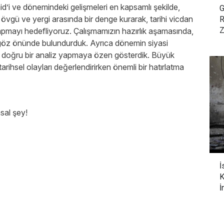
d’i ve dönemindeki gelişmeleri en kapsamlı şekilde,
G
 övgü ve yergi arasında bir denge kurarak, tarihi vicdan
R
Z
apmayı hedefliyoruz. Çalışmamızın hazırlık aşamasında,
 göz önünde bulundurduk. Ayrıca dönemin siyasi
ve doğru bir analiz yapmaya özen gösterdik. Büyük
arihsel olayları değerlendirirken önemli bir hatırlatma
sal şey!
?
İ
K
İ