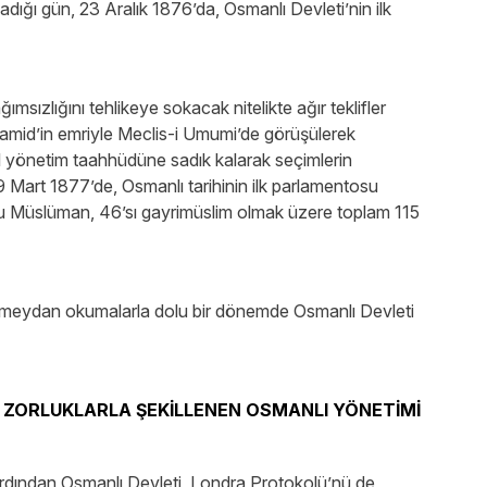
ladığı gün, 23 Aralık 1876’da, Osmanlı Devleti’nin ilk
ımsızlığını tehlikeye sokacak nitelikte ağır teklifler
hamid’in emriyle Meclis-i Umumi’de görüşülerek
al yönetim taahhüdüne sadık kalarak seçimlerin
9 Mart 1877’de, Osmanlı tarihinin ilk parlamentosu
’u Müslüman, 46’sı gayrimüslim olmak üzere toplam 115
dış meydan okumalarla dolu bir dönemde Osmanlı Devleti
 ZORLUKLARLA ŞEKİLLENEN OSMANLI YÖNETİMİ
ardından Osmanlı Devleti, Londra Protokolü’nü de