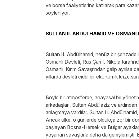
ve borsa faaliyetlerine katılarak para kaza
söyleniyor.
SULTAN II. ABDÜLHAMİD VE OSMANLI
Sultan II. Abdülhamid, henüz bir şehzade 
Osmanlı Devleti, Rus Çarı I. Nikola tarafın
Osmanlı, Kırım Savaşı’ndan galip ayrılsa 
yıllarda devleti ciddi bir ekonomik krize s
Böyle bir atmosferde, anayasal bir yönet
arkadaşları, Sultan Abdülaziz ve ardından V
anlaşmaya vardılar. Sultan II. Abdülhamid,
Ancak ülke, o günlerde oldukça zor bir 
başlayan Bosna-Hersek ve Bulgar ayaklanm
yaşanan savaşlarla daha da genişlemişti. Bu