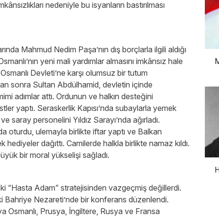
kânsızlıkları nedeniyle bu isyanların bastırılması
rında Mahmud Nedim Paşa’nın dış borçlarla ilgili aldığı
Osmanlı’nın yeni mali yardımlar almasını imkânsız hale
M
Osmanlı Devleti’ne karşı olumsuz bir tutum
tan sonra Sultan Abdülhamid, devletin içinde
mi adımlar attı. Ordunun ve halkın desteğini
ler yaptı. Seraskerlik Kapısı’nda subaylarla yemek
e saray personelini Yıldız Sarayı’nda ağırladı.
a oturdu, ulemayla birlikte iftar yaptı ve Balkan
k hediyeler dağıttı. Camilerde halkla birlikte namaz kıldı.
üyük bir moral yükselişi sağladı.
H
ki “Hasta Adam” stratejisinden vazgeçmiş değillerdi.
’teki Bahriye Nezareti’nde bir konferans düzenlendi.
ya Osmanlı, Prusya, İngiltere, Rusya ve Fransa