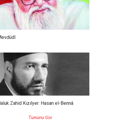
evdûdî
aluk Zahid Kızılyer: Hasan el-Bennâ
Tümünü Gör