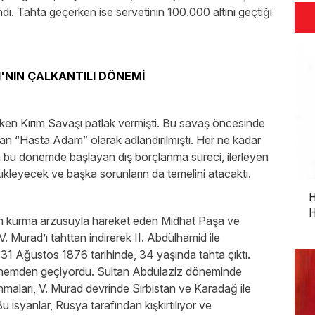
ndı. Tahta geçerken ise servetinin 100.000 altını geçtiği
'NIN ÇALKANTILI DÖNEMİ
iken Kırım Savaşı patlak vermişti. Bu savaş öncesinde
dan “Hasta Adam” olarak adlandırılmıştı. Her ne kadar
da bu dönemde başlayan dış borçlanma süreci, ilerleyen
ürükleyecek ve başka sorunların da temelini atacaktı.
H
H
im kurma arzusuyla hareket eden Midhat Paşa ve
. Murad’ı tahttan indirerek II. Abdülhamid ile
 31 Ağustos 1876 tarihinde, 34 yaşında tahta çıktı.
dönemden geçiyordu. Sultan Abdülaziz döneminde
aları, V. Murad devrinde Sırbistan ve Karadağ ile
 isyanlar, Rusya tarafından kışkırtılıyor ve