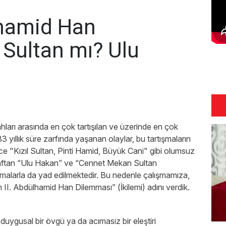
lhamid Han
 Sultan mı? Ulu
ları arasında en çok tartışılan ve üzerinde en çok
33 yıllık süre zarfında yaşanan olaylar, bu tartışmaların
rce "Kızıl Sultan, Pinti Hamid, Büyük Cani" gibi olumsuz
araftan “Ulu Hakan” ve “Cennet Mekan Sultan
malarla da yad edilmektedir. Bu nedenle çalışmamıza,
n II. Abdülhamid Han Dilemması” (İkilemi) adını verdik.
 duygusal bir övgü ya da acımasız bir eleştiri