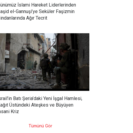
ünümüz İslami Hareket Liderlerinden
aşid el-Gannuşi’ye Seküler Faşizmin
indanlarında Ağır Tecrit
srail’in Batı Şeria’daki Yeni İşgal Hamlesi,
ağıt Üstündeki Ateşkes ve Büyüyen
nsani Kriz
Tümünü Gör