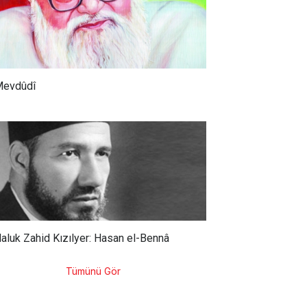
evdûdî
aluk Zahid Kızılyer: Hasan el-Bennâ
Tümünü Gör