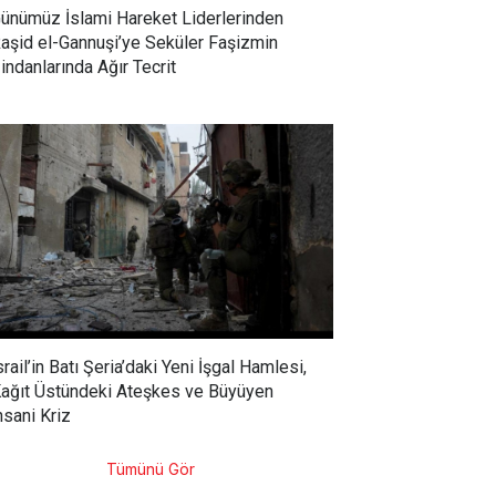
ünümüz İslami Hareket Liderlerinden
aşid el-Gannuşi’ye Seküler Faşizmin
indanlarında Ağır Tecrit
srail’in Batı Şeria’daki Yeni İşgal Hamlesi,
ağıt Üstündeki Ateşkes ve Büyüyen
nsani Kriz
Tümünü Gör