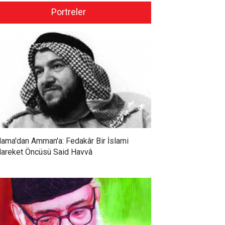
Portreler
ama'dan Amman'a: Fedakâr Bir İslami
areket Öncüsü Said Havvâ