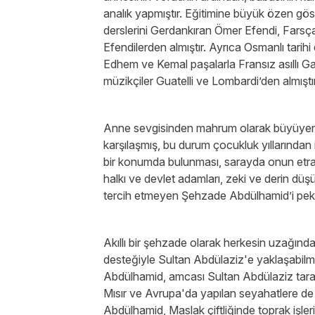
analık yapmıştır. Eğitimine büyük özen göste
derslerini Gerdankıran Ömer Efendi, Farsça
Efendilerden almıştır. Ayrıca Osmanlı tarihi
Edhem ve Kemal paşalarla Fransız asıllı Gar
müzikçiler Guatelli ve Lombardi’den almıştır
Anne sevgisinden mahrum olarak büyüyen A
karşılaşmış, bu durum çocukluk yıllarından 
bir konumda bulunması, sarayda onun etraf
halkı ve devlet adamları, zeki ve derin dü
tercih etmeyen Şehzade Abdülhamid’i pek
Akıllı bir şehzade olarak herkesin uzağın
desteğiyle Sultan Abdülaziz'e yaklaşabilmi
Abdülhamid, amcası Sultan Abdülaziz tarafınd
Mısır ve Avrupa'da yapılan seyahatlere de y
Abdülhamid, Maslak çiftliğinde toprak işleri