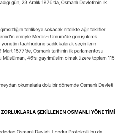
ladığı gün, 23 Aralık 1876’da, Osmanlı Devleti’nin ilk
ımsızlığını tehlikeye sokacak nitelikte ağır teklifler
hamid’in emriyle Meclis-i Umumi’de görüşülerek
al yönetim taahhüdüne sadık kalarak seçimlerin
9 Mart 1877’de, Osmanlı tarihinin ilk parlamentosu
’u Müslüman, 46’sı gayrimüslim olmak üzere toplam 115
dış meydan okumalarla dolu bir dönemde Osmanlı Devleti
 ZORLUKLARLA ŞEKİLLENEN OSMANLI YÖNETİMİ
ardından Osmanlı Devleti, Londra Protokolü’nü de