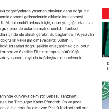
rklı coğrafyalarda yaşanan olayların daha doğru bir
ülhamid dönemi gelişmelerinin dikkatle incelenmesi
 II. Abdülhamid’i anlamak için, onun yetiştiği ortamı ve
 da göz önünde bulundurmak önemlidir. Tarihsel
ları içinde ele almak gerekir. Bu bağlamda, 19. yüzyılın
 doğru bir yaklaşım olmayacaktır. Sultan II.
irdiği icraatları doğru şekilde anlayabilmek için, onun
rtamı ve özellikle Filistin’in toprak bütünlüğü
üzde yaşanan olaylarla bağdaştırarak incelemek
D
H
arihinde dünyaya gelmiştir. Babası, Tanzimat
esi ise Tirimüjgan Kadın Efendi’dir. On yaşında,
rarıyla, hiç çocuğu olmayan Piristû Kadınefendi ona