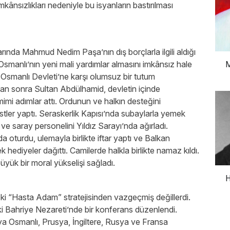
kânsızlıkları nedeniyle bu isyanların bastırılması
rında Mahmud Nedim Paşa’nın dış borçlarla ilgili aldığı
Osmanlı’nın yeni mali yardımlar almasını imkânsız hale
M
Osmanlı Devleti’ne karşı olumsuz bir tutum
tan sonra Sultan Abdülhamid, devletin içinde
mi adımlar attı. Ordunun ve halkın desteğini
ler yaptı. Seraskerlik Kapısı’nda subaylarla yemek
e saray personelini Yıldız Sarayı’nda ağırladı.
a oturdu, ulemayla birlikte iftar yaptı ve Balkan
k hediyeler dağıttı. Camilerde halkla birlikte namaz kıldı.
üyük bir moral yükselişi sağladı.
H
ki “Hasta Adam” stratejisinden vazgeçmiş değillerdi.
’teki Bahriye Nezareti’nde bir konferans düzenlendi.
ya Osmanlı, Prusya, İngiltere, Rusya ve Fransa