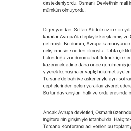
destekleniyordu. Osmanlı Devleti’nin mali im
mümkün olmuyordu.
Diğer yandan, Sultan Abdülaziz’in son yılla
kararlar Avrupa’da tepkiyle karşılanmış ve 
getirmişti. Bu durum, Avrupa kamuoyunun 
geliştirmesine neden olmuştu. Tahta çıktık
bulunduğu zor durumu hafifletmek için sami
kazanmak adına daha önce görülmemiş jest
yiyerek konuşmalar yaptı; hükümet üyeleri v
Tersane’de bahriye askerleriyle aynı sofrad
cephelerinden gelen yaralıları ziyaret edere
Bu tür davranışları, halk ve ordu arasında b
Ancak Avrupa devletleri, Osmanlı üzerinde
İngiltere’nin girişimiyle İstanbul’da, Haliç
Tersane Konferansı adı verilen bu toplantı