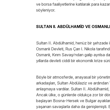
ve borsa faaliyetlerine katılarak para kaza
söyleniyor.
SULTAN II. ABDÜLHAMİD VE OSMANLI
Sultan II. Abdülhamid, henüz bir şehzade 
Osmanlı Devleti, Rus Çarı I. Nikola tarafın
Osmanlı, Kırım Savaşı’ndan galip ayrılsa 
yıllarda devleti ciddi bir ekonomik krize s
Böyle bir atmosferde, anayasal bir yönet
arkadaşları, Sultan Abdülaziz ve ardından V
anlaşmaya vardılar. Sultan II. Abdülhamid,
Ancak ülke, o günlerde oldukça zor bir 
başlayan Bosna-Hersek ve Bulgar ayaklanm
yaşanan savaşlarla daha da genişlemişti. Bu