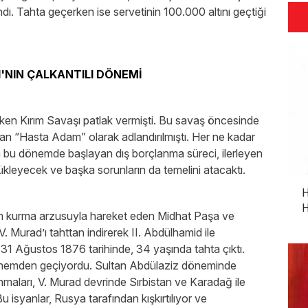
ndı. Tahta geçerken ise servetinin 100.000 altını geçtiği
'NIN ÇALKANTILI DÖNEMİ
iken Kırım Savaşı patlak vermişti. Bu savaş öncesinde
dan “Hasta Adam” olarak adlandırılmıştı. Her ne kadar
da bu dönemde başlayan dış borçlanma süreci, ilerleyen
ürükleyecek ve başka sorunların da temelini atacaktı.
H
H
im kurma arzusuyla hareket eden Midhat Paşa ve
. Murad’ı tahttan indirerek II. Abdülhamid ile
 31 Ağustos 1876 tarihinde, 34 yaşında tahta çıktı.
dönemden geçiyordu. Sultan Abdülaziz döneminde
aları, V. Murad devrinde Sırbistan ve Karadağ ile
 isyanlar, Rusya tarafından kışkırtılıyor ve