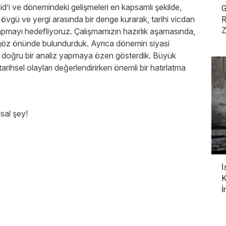
d’i ve dönemindeki gelişmeleri en kapsamlı şekilde,
G
 övgü ve yergi arasında bir denge kurarak, tarihi vicdan
R
Z
apmayı hedefliyoruz. Çalışmamızın hazırlık aşamasında,
 göz önünde bulundurduk. Ayrıca dönemin siyasi
ve doğru bir analiz yapmaya özen gösterdik. Büyük
arihsel olayları değerlendirirken önemli bir hatırlatma
sal şey!
?
İ
K
İ