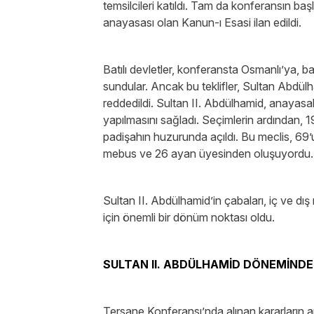
temsilcileri katıldı. Tam da konferansın baş
anayasası olan Kanun-ı Esasi ilan edildi.
Batılı devletler, konferansta Osmanlı’ya, bağ
sundular. Ancak bu teklifler, Sultan Abdül
reddedildi. Sultan II. Abdülhamid, anayas
yapılmasını sağladı. Seçimlerin ardından, 1
padişahın huzurunda açıldı. Bu meclis, 69
mebus ve 26 ayan üyesinden oluşuyordu.
Sultan II. Abdülhamid’in çabaları, iç ve 
için önemli bir dönüm noktası oldu.
SULTAN II. ABDÜLHAMİD DÖNEMİNDE
Tersane Konferansı’nda alınan kararların 