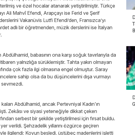
rilmiş ve özel hocalar atanarak yetiştirilmiştir. Türkçe
yı Ali Mahvî Efendi, Arapçayı ise Ferid ve Şerif
D
 derslerini Vakanüvis Lutfi Efendi’den, Fransızca’yı
T
det adlı bir öğretmenden, müzik derslerini ise İtalyan
B
.
bdülhamid, babasının ona karşı soğuk tavırlarıyla da
itibaren yalnızlığa sürüklemiştir. Tahta yakın olmayan
ında çok fazla ilgi olmasına engel olmuştur. Saray
şüncelere sahip olsa da bu düşüncelerini dışa vurmayı
 sevmezdi.
D
da kalan Abdülhamid, ancak Pertevniyal Kadın'ın
G
şti. Zekâsı ve siyasi yeteneğiyle dikkat çeken
an serbest bir şekilde yetiştirilmesi için fırsat buldu.
er verildi. Şehzadelik yıllarını özgürce geçiren
yle ilgilendi; Koyun besledi, üstübeç madenlerini işletti