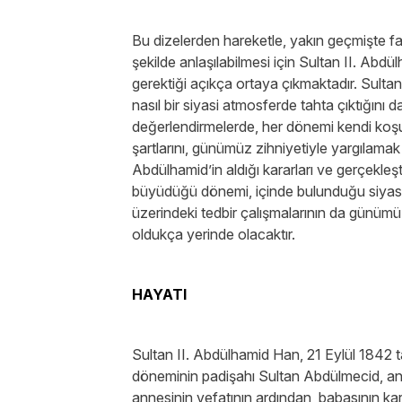
Bu dizelerden hareketle, yakın geçmişte fa
şekilde anlaşılabilmesi için Sultan II. Abd
gerektiği açıkça ortaya çıkmaktadır. Sultan
nasıl bir siyasi atmosferde tahta çıktığını
değerlendirmelerde, her dönemi kendi koşul
şartlarını, günümüz zihniyetiyle yargılamak
Abdülhamid’in aldığı kararları ve gerçekleşt
büyüdüğü dönemi, içinde bulunduğu siyasi o
üzerindeki tedbir çalışmalarının da günüm
oldukça yerinde olacaktır.
HAYATI
Sultan II. Abdülhamid Han, 21 Eylül 1842 t
döneminin padişahı Sultan Abdülmecid, ann
annesinin vefatının ardından, babasının ka