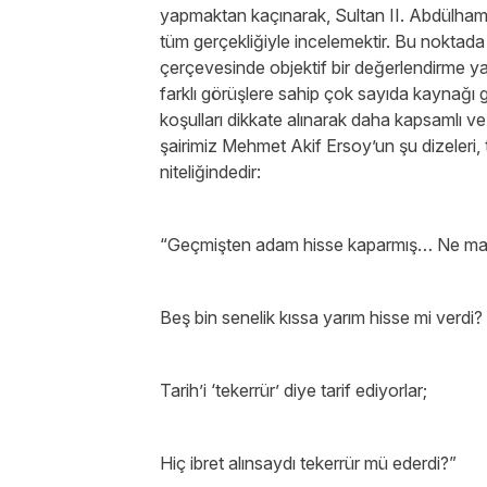
yapmaktan kaçınarak, Sultan II. Abdülhami
tüm gerçekliğiyle incelemektir. Bu noktada
çerçevesinde objektif bir değerlendirme y
farklı görüşlere sahip çok sayıda kaynağı
koşulları dikkate alınarak daha kapsamlı 
şairimiz Mehmet Akif Ersoy’un şu dizeleri, t
niteliğindedir:
“Geçmişten adam hisse kaparmış… Ne ma
Beş bin senelik kıssa yarım hisse mi verdi
Tarih’i ‘tekerrür’ diye tarif ediyorlar;
Hiç ibret alınsaydı tekerrür mü ederdi?”