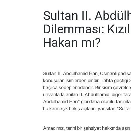
Sultan II. Abdü
Dilemması: Kızıl
Hakan mı?
Sultan II. Abdülhamid Han, Osmanlı padişah
konuşulan isimlerden biridir. Tahta geçtiği 
başlıca sebeplerindendir. Bir kısım çevrele
unvanlarla anılan II. Abdülhamid, diğer t
Abdülhamid Han” gibi daha olumlu tanımla
bu karmaşık bakış açılarını yansıtan “Sulta
Amacımız, tarihi bir şahsiyet hakkında aşırı