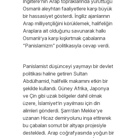
İngiltere’nin Arap topraklarında yürüttüğü
Osmanlı aleyhtarı faaliyetlere karşı büyük
bir hassasiyet gösterdi. İngiliz ajanlarının
Arap milliyetçiliğini körüklemek, halifeliğin
Araplara ait olduğunu savunarak halkı
Osmanlı’ya karşı kışkırtmak çabalarına
“Panislamizm” politikasıyla cevap verdi.
Panislamist düşünceyi yaymayı bir devlet
politikası haline getiren Sultan
Abdülhamid, halifelik makamını etkin bir
şekilde kullandı. Güney Afrika, Japonya
ve Çin gibi uzak bölgeler dahil olmak
üzere, İslamiyet’in yayılması için din
alimleri gönderdi. Şam’dan Mekke’ye
uzanan Hicaz demiryolunu inşa ettirerek
bu çabaları somut bir altyapı projesiyle
destekledi. Arap coğrafyasında yoğun bir