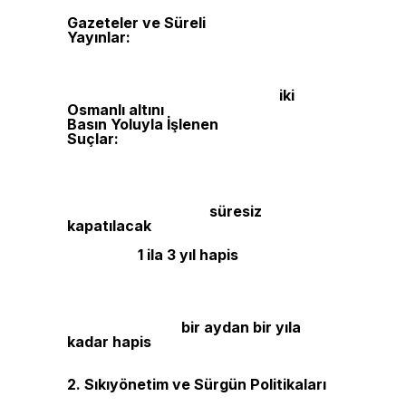
bağlanması 15 gün içinde gerçekleşecekti.
Gazeteler ve Süreli
Yayınlar:
Yayınlanan her gazete
nüshasından iki kopya, başkentte
Matbuat Dairesi’ne, taşrada ise valiliklere
teslim edilecek ve bir belge alınacaktı. Bu
belgeyi almayanlara her sayı için
iki
Osmanlı altını
ceza uygulanacaktı.
Basın Yoluyla İşlenen
Suçlar:
Gazetelerde hükümet yetkililerine
yönelik cevap ve düzeltme hakkı tanınmış,
bu düzeltmelerin ilk ya da ikinci sayfada
yayımlanması zorunlu hale getirilmiştir.
Devletin güvenliğini sarsacak yazılar
yayımlayan gazeteler
süresiz
kapatılacak
, padişaha hakaret içeren
yazıların yayımlanması durumunda
sorumlular
1 ila 3 yıl hapis
cezasına
çarptırılacaktı. Meclis-i Mebusan
tartışmalarının yanlış yorumlara yol
açabilecek şekilde yayımlanması
yasaklanmış, anayasal düzene karşı
yazılar yazanlara
bir aydan bir yıla
kadar hapis
cezası öngörülmüştür.
2. Sıkıyönetim ve Sürgün Politikaları