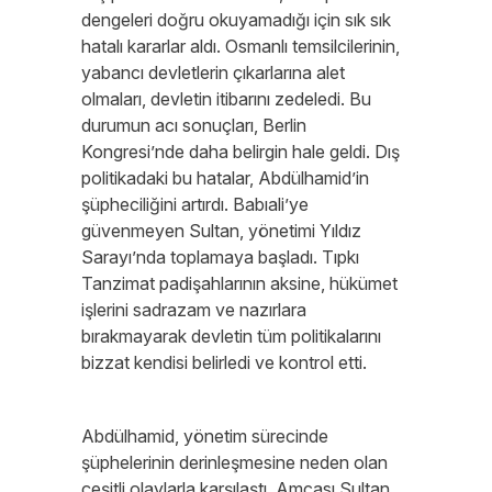
dengeleri doğru okuyamadığı için sık sık
hatalı kararlar aldı. Osmanlı temsilcilerinin,
yabancı devletlerin çıkarlarına alet
olmaları, devletin itibarını zedeledi. Bu
durumun acı sonuçları, Berlin
Kongresi’nde daha belirgin hale geldi. Dış
politikadaki bu hatalar, Abdülhamid’in
şüpheciliğini artırdı. Babıali’ye
güvenmeyen Sultan, yönetimi Yıldız
Sarayı’nda toplamaya başladı. Tıpkı
Tanzimat padişahlarının aksine, hükümet
işlerini sadrazam ve nazırlara
bırakmayarak devletin tüm politikalarını
bizzat kendisi belirledi ve kontrol etti.
Abdülhamid, yönetim sürecinde
şüphelerinin derinleşmesine neden olan
çeşitli olaylarla karşılaştı. Amcası Sultan