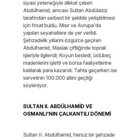
siyasi yeteneğiyle dikkat çeken
Abdülhamid, amcası Sultan Abdülaziz
tarafından serbest bir şekilde yetiştirilmesi
için fırsat buldu. Mısır ve Avrupa'da
yapılan seyahatlere de yer verildi.
Şehzadelik yıllarını özgürce geçiren
Abdülhamid, Maslak çiftliğinde toprak
işleriyle ilgilendi; Koyun besledi, üstübeç
madenlerini işletti ve borsa faaliyetlerine
katılarak para kazandı. Tahta geçerken ise
servetinin 100.000 altını geçtiği
söyleniyor.
SULTAN II. ABDÜLHAMİD VE
OSMANLI'NIN ÇALKANTILI DÖNEMİ
Sultan II. Abdülhamid, henüz bir şehzade