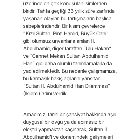
üzerinde en çok konuşulan isimlerden
biridir. Tahta geçtiği 33 yıllık süre zarfında
yaşanan olaylar, bu tartışmaların başlıca
sebeplerindendir. Bir kısım çevrelerce
"Kızıl Sultan, Pinti Hamid, Büyük Cani"
gibi olumsuz unvanlarla anılan II.
Abdülhamid, diğer taraftan “Ulu Hakan”
ve “Cennet Mekan Sultan Abdülhamid
Han” gibi daha olumlu tanımlamalarla da
yad edilmektedir. Bu nedenle çalışmamıza,
bu karmaşık bakış açılarını yansıtan
“Sultan II. Abdülhamid Han Dilemması”
(İkilemi) adını verdik.
Amacımız, tarihi bir şahsiyet hakkında aşırı
duygusal bir övgü ya da acımasız bir
eleştiri yapmaktan kaçınarak, Sultan II.
Abdülhamid’i ve dönemindeki gelişmeleri