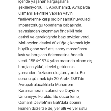
içeride yaşanan kargaşalarla
şekilleniyordu. II. Abdülhamid, Avrupa’da
Osmanlı aleyhine yapılan yayın
faaliyetlerine karşı sıkı bir sansür uyguladı.
İmparatorluğu toparlama çabasında,
savaşlardan kaçınmayı öncelikli hale
getirdi ve gerektiğinde bazı tavizler verdi.
Mali açıdan devleti düzlüğe çıkarmak için
büyük çaba sarf etti; saray masraflarını
kıstı ve borçların ödenmesine öncelik
verdi. 1854-1874 yılları arasında alınan dış
borçların yükü, devlet gelirlerinin
yarısından fazlasını oluşturuyordu. Bu
sorunu çözmek için 20 Aralık 1881’de
Avrupalı alacaklılarla Muharrem
Kararnamesi imzalandı ve Düyûn-ı
Umûmiyye kuruldu. Bu düzenleme,
Osmanlı Devleti’nin Batı’daki itibarını
kısmen düzeltse de, yer altı ve yer üstü