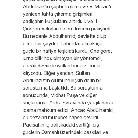
Abdülaziz’in şüpheli ölümü ve V. Murad’ı
yeniden tahta çıkarma girişimleri,
padişahın kuşkularını artırdı. I. ve II.
Çırağan Vakaları da bu durumu pekiştirdi.
Bu nedenle Abdülhamid, devlette olup
biten her şeyden haberdar olmak için
güçlü bir hafiye teşkilatı kurdu. Ona göre,
jurnalcilik hoş olmayan bir yöntemdi,
ancak devrin koşulları bunu zorunlu
kılıyordu. Diğer yandan, Sultan
Abdülaziz’in ölümüne ilişkin derin bir
soruşturma başlatıldı. Bu soruşturma
sonucunda, Midhat Paşa ve diğer
suçlananlar Yıldız Sarayı’nda yargılanarak
idama mahkum edildi. Ancak Abdülhamid,
bu cezaları müebbet hapse çevirdi.
Padişahın iç politikadaki sertliği, dış
güçlerin Osmanlı üzerindeki baskıları ve