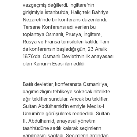
vazgeçmiş değillerdi. İngiltere’nin
girişimiyle İstanbul’da, Haliç’teki Bahriye
Nezareti’nde bir konferans düzenlendi.
Tersane Konferansı adı verilen bu
toplantıya Osmanlı, Prusya, İngiltere,
Rusya ve Fransa temsilcileri katıldı. Tam
da konferansın başladığı gün, 23 Aralık
1876’da, Osmanlı Devleti’nin ilk anayasası
olan Kanun-ı Esasi ilan edildi.
Batılı devletler, konferansta Osmanlı’ya,
bağımsızlığını tehlikeye sokacak nitelikte
ağır teklifler sundular. Ancak bu teklifler,
Sultan Abdülhamid’in emriyle Meclis-i
Umumi’de görüşülerek reddedildi. Sultan
II. Abdülhamid, anayasal yönetim
taahhüdüne sadık kalarak seçimlerin
yapılmasını sağladı. Seçimlerin ardından,