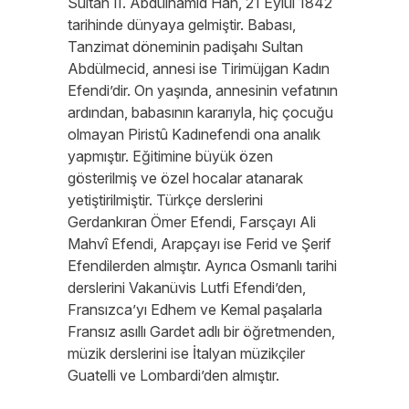
Sultan II. Abdülhamid Han, 21 Eylül 1842
tarihinde dünyaya gelmiştir. Babası,
Tanzimat döneminin padişahı Sultan
Abdülmecid, annesi ise Tirimüjgan Kadın
Efendi’dir. On yaşında, annesinin vefatının
ardından, babasının kararıyla, hiç çocuğu
olmayan Piristû Kadınefendi ona analık
yapmıştır. Eğitimine büyük özen
gösterilmiş ve özel hocalar atanarak
yetiştirilmiştir. Türkçe derslerini
Gerdankıran Ömer Efendi, Farsçayı Ali
Mahvî Efendi, Arapçayı ise Ferid ve Şerif
Efendilerden almıştır. Ayrıca Osmanlı tarihi
derslerini Vakanüvis Lutfi Efendi’den,
Fransızca’yı Edhem ve Kemal paşalarla
Fransız asıllı Gardet adlı bir öğretmenden,
müzik derslerini ise İtalyan müzikçiler
Guatelli ve Lombardi’den almıştır.