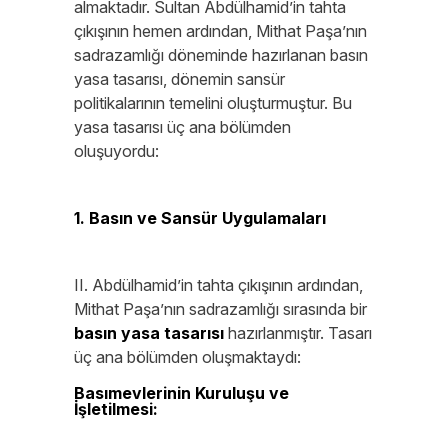
almaktadır. Sultan Abdülhamid’in tahta
çıkışının hemen ardından, Mithat Paşa’nın
sadrazamlığı döneminde hazırlanan basın
yasa tasarısı, dönemin sansür
politikalarının temelini oluşturmuştur. Bu
yasa tasarısı üç ana bölümden
oluşuyordu:
1. Basın ve Sansür Uygulamaları
II. Abdülhamid’in tahta çıkışının ardından,
Mithat Paşa’nın sadrazamlığı sırasında bir
basın yasa tasarısı
hazırlanmıştır. Tasarı
üç ana bölümden oluşmaktaydı:
Basımevlerinin Kuruluşu ve
İşletilmesi:
Yeni bir gazete çıkarmak için
hükümetten izin alınması zorunluydu.
Başvurunun değerlendirilip karara