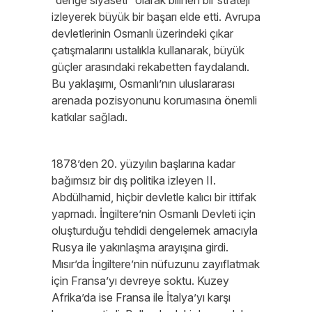
“denge siyaseti” olarak bilinen bir strateji
izleyerek büyük bir başarı elde etti. Avrupa
devletlerinin Osmanlı üzerindeki çıkar
çatışmalarını ustalıkla kullanarak, büyük
güçler arasındaki rekabetten faydalandı.
Bu yaklaşımı, Osmanlı’nın uluslararası
arenada pozisyonunu korumasına önemli
katkılar sağladı.
1878’den 20. yüzyılın başlarına kadar
bağımsız bir dış politika izleyen II.
Abdülhamid, hiçbir devletle kalıcı bir ittifak
yapmadı. İngiltere’nin Osmanlı Devleti için
oluşturduğu tehdidi dengelemek amacıyla
Rusya ile yakınlaşma arayışına girdi.
Mısır’da İngiltere’nin nüfuzunu zayıflatmak
için Fransa’yı devreye soktu. Kuzey
Afrika’da ise Fransa ile İtalya’yı karşı