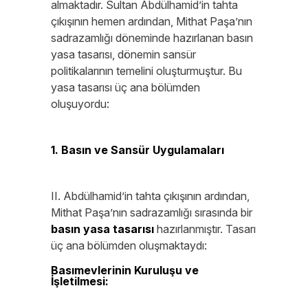
almaktadır. Sultan Abdülhamid’in tahta
çıkışının hemen ardından, Mithat Paşa’nın
sadrazamlığı döneminde hazırlanan basın
yasa tasarısı, dönemin sansür
politikalarının temelini oluşturmuştur. Bu
yasa tasarısı üç ana bölümden
oluşuyordu:
1. Basın ve Sansür Uygulamaları
II. Abdülhamid’in tahta çıkışının ardından,
Mithat Paşa’nın sadrazamlığı sırasında bir
basın yasa tasarısı
hazırlanmıştır. Tasarı
üç ana bölümden oluşmaktaydı:
Basımevlerinin Kuruluşu ve
İşletilmesi:
Yeni bir gazete çıkarmak için
hükümetten izin alınması zorunluydu.
Başvurunun değerlendirilip karara