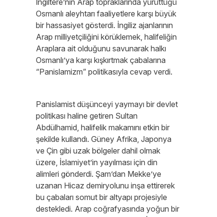
İngiltere’nin Arap topraklarında yürüttüğü
Osmanlı aleyhtarı faaliyetlere karşı büyük
bir hassasiyet gösterdi. İngiliz ajanlarının
Arap milliyetçiliğini körüklemek, halifeliğin
Araplara ait olduğunu savunarak halkı
Osmanlı’ya karşı kışkırtmak çabalarına
“Panislamizm” politikasıyla cevap verdi.
Panislamist düşünceyi yaymayı bir devlet
politikası haline getiren Sultan
Abdülhamid, halifelik makamını etkin bir
şekilde kullandı. Güney Afrika, Japonya
ve Çin gibi uzak bölgeler dahil olmak
üzere, İslamiyet’in yayılması için din
alimleri gönderdi. Şam’dan Mekke’ye
uzanan Hicaz demiryolunu inşa ettirerek
bu çabaları somut bir altyapı projesiyle
destekledi. Arap coğrafyasında yoğun bir