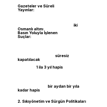
bağlanması 15 gün içinde gerçekleşecekti.
Gazeteler ve Süreli
Yayınlar:
Yayınlanan her gazete
nüshasından iki kopya, başkentte
Matbuat Dairesi’ne, taşrada ise valiliklere
teslim edilecek ve bir belge alınacaktı. Bu
belgeyi almayanlara her sayı için
iki
Osmanlı altını
ceza uygulanacaktı.
Basın Yoluyla İşlenen
Suçlar:
Gazetelerde hükümet yetkililerine
yönelik cevap ve düzeltme hakkı tanınmış,
bu düzeltmelerin ilk ya da ikinci sayfada
yayımlanması zorunlu hale getirilmiştir.
Devletin güvenliğini sarsacak yazılar
yayımlayan gazeteler
süresiz
kapatılacak
, padişaha hakaret içeren
yazıların yayımlanması durumunda
sorumlular
1 ila 3 yıl hapis
cezasına
çarptırılacaktı. Meclis-i Mebusan
tartışmalarının yanlış yorumlara yol
açabilecek şekilde yayımlanması
yasaklanmış, anayasal düzene karşı
yazılar yazanlara
bir aydan bir yıla
kadar hapis
cezası öngörülmüştür.
2. Sıkıyönetim ve Sürgün Politikaları