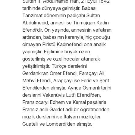
Sultan II. Abdülhamid Han, 21 Eylül 1842
tarihinde dünyaya gelmiştir. Babası,
Tanzimat döneminin padişahı Sultan
Abdülmecid, annesi ise Tirimüjgan Kadın
Efendi’dir. On yaşında, annesinin vefatının
ardından, babasının kararıyla, hiç çocuğu
olmayan Piristû Kadınefendi ona analık
yapmıştır. Eğitimine büyük özen
gösterilmiş ve özel hocalar atanarak
yetiştirilmiştir. Türkçe derslerini
Gerdankıran Ömer Efendi, Farsçayı Ali
Mahvî Efendi, Arapçayı ise Ferid ve Şerif
Efendilerden almıştır. Ayrıca Osmanlı tarihi
derslerini Vakanüvis Lutfi Efendi’den,
Fransızca’yı Edhem ve Kemal paşalarla
Fransız asıllı Gardet adlı bir öğretmenden,
müzik derslerini ise İtalyan müzikçiler
Guatelli ve Lombardi’den almıştır.