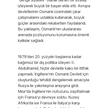
“denge siyaseti” olarak bilinen bir strateji
izleyerek büyük bir başarı elde etti. Avrupa
devletlerinin Osmanlı üzerindeki çıkar
çatışmalarını ustalıkla kullanarak, büyük
güçler arasındaki rekabetten faydalandı.
Bu yaklaşımı, Osmanlı’nın uluslararası
arenada pozisyonunu korumasına önemli
katkılar sağladı.
1878’den 20. yüzyılın başlarına kadar
bağımsız bir dış politika izleyen II.
Abdülhamid, hiçbir devletle kalıcı bir ittifak
yapmadı. İngiltere’nin Osmanlı Devleti için
oluşturduğu tehdidi dengelemek amacıyla
Rusya ile yakınlaşma arayışına girdi.
Mısır’da İngiltere’nin nüfuzunu zayıflatmak
için Fransa’yı devreye soktu. Kuzey
Afrika’da ise Fransa ile İtalya’yı karşı