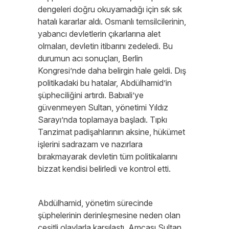
dengeleri doğru okuyamadığı için sık sık
hatalı kararlar aldı. Osmanlı temsilcilerinin,
yabancı devletlerin çıkarlarına alet
olmaları, devletin itibarını zedeledi. Bu
durumun acı sonuçları, Berlin
Kongresi’nde daha belirgin hale geldi. Dış
politikadaki bu hatalar, Abdülhamid’in
şüpheciliğini artırdı. Babıali’ye
güvenmeyen Sultan, yönetimi Yıldız
Sarayı’nda toplamaya başladı. Tıpkı
Tanzimat padişahlarının aksine, hükümet
işlerini sadrazam ve nazırlara
bırakmayarak devletin tüm politikalarını
bizzat kendisi belirledi ve kontrol etti.
Abdülhamid, yönetim sürecinde
şüphelerinin derinleşmesine neden olan
çeşitli olaylarla karşılaştı. Amcası Sultan