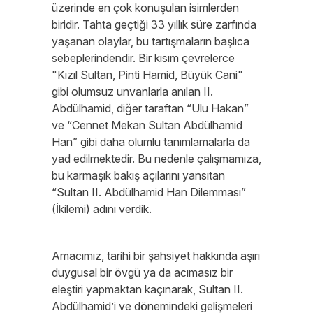
üzerinde en çok konuşulan isimlerden
biridir. Tahta geçtiği 33 yıllık süre zarfında
yaşanan olaylar, bu tartışmaların başlıca
sebeplerindendir. Bir kısım çevrelerce
"Kızıl Sultan, Pinti Hamid, Büyük Cani"
gibi olumsuz unvanlarla anılan II.
Abdülhamid, diğer taraftan “Ulu Hakan”
ve “Cennet Mekan Sultan Abdülhamid
Han” gibi daha olumlu tanımlamalarla da
yad edilmektedir. Bu nedenle çalışmamıza,
bu karmaşık bakış açılarını yansıtan
“Sultan II. Abdülhamid Han Dilemması”
(İkilemi) adını verdik.
Amacımız, tarihi bir şahsiyet hakkında aşırı
duygusal bir övgü ya da acımasız bir
eleştiri yapmaktan kaçınarak, Sultan II.
Abdülhamid’i ve dönemindeki gelişmeleri