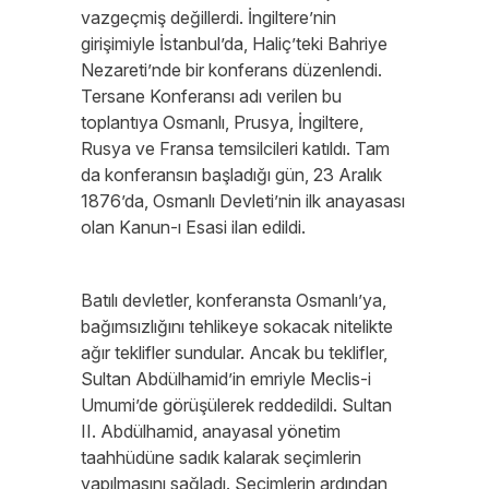
vazgeçmiş değillerdi. İngiltere’nin
girişimiyle İstanbul’da, Haliç’teki Bahriye
Nezareti’nde bir konferans düzenlendi.
Tersane Konferansı adı verilen bu
toplantıya Osmanlı, Prusya, İngiltere,
Rusya ve Fransa temsilcileri katıldı. Tam
da konferansın başladığı gün, 23 Aralık
1876’da, Osmanlı Devleti’nin ilk anayasası
olan Kanun-ı Esasi ilan edildi.
Batılı devletler, konferansta Osmanlı’ya,
bağımsızlığını tehlikeye sokacak nitelikte
ağır teklifler sundular. Ancak bu teklifler,
Sultan Abdülhamid’in emriyle Meclis-i
Umumi’de görüşülerek reddedildi. Sultan
II. Abdülhamid, anayasal yönetim
taahhüdüne sadık kalarak seçimlerin
yapılmasını sağladı. Seçimlerin ardından,