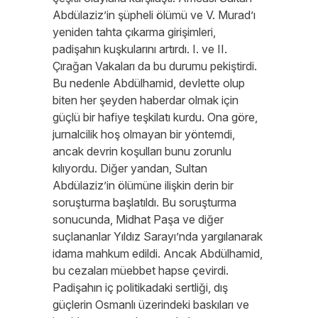
Abdülaziz’in şüpheli ölümü ve V. Murad’ı
yeniden tahta çıkarma girişimleri,
padişahın kuşkularını artırdı. I. ve II.
Çırağan Vakaları da bu durumu pekiştirdi.
Bu nedenle Abdülhamid, devlette olup
biten her şeyden haberdar olmak için
güçlü bir hafiye teşkilatı kurdu. Ona göre,
jurnalcilik hoş olmayan bir yöntemdi,
ancak devrin koşulları bunu zorunlu
kılıyordu. Diğer yandan, Sultan
Abdülaziz’in ölümüne ilişkin derin bir
soruşturma başlatıldı. Bu soruşturma
sonucunda, Midhat Paşa ve diğer
suçlananlar Yıldız Sarayı’nda yargılanarak
idama mahkum edildi. Ancak Abdülhamid,
bu cezaları müebbet hapse çevirdi.
Padişahın iç politikadaki sertliği, dış
güçlerin Osmanlı üzerindeki baskıları ve