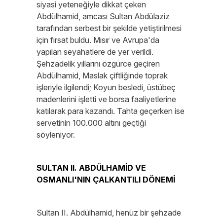
siyasi yeteneğiyle dikkat çeken
Abdülhamid, amcası Sultan Abdülaziz
tarafından serbest bir şekilde yetiştirilmesi
için fırsat buldu. Mısır ve Avrupa'da
yapılan seyahatlere de yer verildi.
Şehzadelik yıllarını özgürce geçiren
Abdülhamid, Maslak çiftliğinde toprak
işleriyle ilgilendi; Koyun besledi, üstübeç
madenlerini işletti ve borsa faaliyetlerine
katılarak para kazandı. Tahta geçerken ise
servetinin 100.000 altını geçtiği
söyleniyor.
SULTAN II. ABDÜLHAMİD VE
OSMANLI'NIN ÇALKANTILI DÖNEMİ
Sultan II. Abdülhamid, henüz bir şehzade