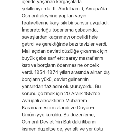
içeride yaşanan kargaşalarla
şekilleniyordu. II. Abdülhamid, Avrupa’da
Osmanlı aleyhine yapılan yayın
faaliyetlerine karşı sıkı bir sansür uyguladı.
İmparatorluğu toparlama çabasında,
savaşlardan kaçınmayı öncelikli hale
getirdi ve gerektiğinde bazı tavizler verdi.
Mali açıdan devleti düzlüğe çıkarmak için
büyük çaba sarf etti; saray masraflarını
kıstı ve borçların ödenmesine öncelik
verdi. 1854-1874 yılları arasında alınan dış
borçların yükü, devlet gelirlerinin
yarısından fazlasını oluşturuyordu. Bu
sorunu çözmek için 20 Aralık 1881’de
Avrupalı alacaklılarla Muharrem
Kararnamesi imzalandı ve Düyûn-ı
Umûmiyye kuruldu. Bu düzenleme,
Osmanlı Devleti’nin Batı’daki itibarını
kısmen düzeltse de, yer altı ve yer üstü