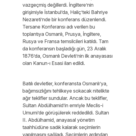
vazgeçmiş değillerdi. İngiltere’nin
girişimiyle İstanbul’da, Haliç’teki Bahriye
Nezareti’nde bir konferans düzenlendi.
Tersane Konferansı adı verilen bu
toplantıya Osmanlı, Prusya, İngiltere,
Rusya ve Fransa temsilcileri katıldı. Tam
da konferansın başladığı gün, 23 Aralık
1876’da, Osmanlı Devleti’nin ilk anayasası
olan Kanun-ı Esasi ilan edildi.
Batılı devletler, konferansta Osmanlı’ya,
bağımsızlığını tehlikeye sokacak nitelikte
ağır teklifler sundular. Ancak bu teklifler,
Sultan Abdülhamid’in emriyle Meclis-i
Umumi’de görüşülerek reddedildi. Sultan
II. Abdülhamid, anayasal yönetim
taahhüdüne sadık kalarak seçimlerin
yapılmasını sağladı. Seçimlerin ardından,