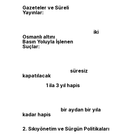
bağlanması 15 gün içinde gerçekleşecekti.
Gazeteler ve Süreli
Yayınlar:
Yayınlanan her gazete
nüshasından iki kopya, başkentte
Matbuat Dairesi’ne, taşrada ise valiliklere
teslim edilecek ve bir belge alınacaktı. Bu
belgeyi almayanlara her sayı için
iki
Osmanlı altını
ceza uygulanacaktı.
Basın Yoluyla İşlenen
Suçlar:
Gazetelerde hükümet yetkililerine
yönelik cevap ve düzeltme hakkı tanınmış,
bu düzeltmelerin ilk ya da ikinci sayfada
yayımlanması zorunlu hale getirilmiştir.
Devletin güvenliğini sarsacak yazılar
yayımlayan gazeteler
süresiz
kapatılacak
, padişaha hakaret içeren
yazıların yayımlanması durumunda
sorumlular
1 ila 3 yıl hapis
cezasına
çarptırılacaktı. Meclis-i Mebusan
tartışmalarının yanlış yorumlara yol
açabilecek şekilde yayımlanması
yasaklanmış, anayasal düzene karşı
yazılar yazanlara
bir aydan bir yıla
kadar hapis
cezası öngörülmüştür.
2. Sıkıyönetim ve Sürgün Politikaları