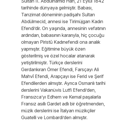
Sultan II. Abdülhamid Han, 21 Eylül 1842
tarihinde dünyaya gelmiştir. Babası,
Tanzimat döneminin padişahı Sultan
Abdülmecid, annesi ise Tirimüjgan Kadın
Efendi’dir. On yaşında, annesinin vefatının
ardından, babasının kararıyla, hiç çocuğu
olmayan Piristû Kadınefendi ona analık
yapmıştır. Eğitimine büyük özen
gösterilmiş ve özel hocalar atanarak
yetiştirilmiştir. Türkçe derslerini
Gerdankıran Ömer Efendi, Farsçayı Ali
Mahvî Efendi, Arapçayı ise Ferid ve Şerif
Efendilerden almıştır. Ayrıca Osmanlı tarihi
derslerini Vakanüvis Lutfi Efendi’den,
Fransızca’yı Edhem ve Kemal paşalarla
Fransız asıllı Gardet adlı bir öğretmenden,
müzik derslerini ise İtalyan müzikçiler
Guatelli ve Lombardi’den almıştır.