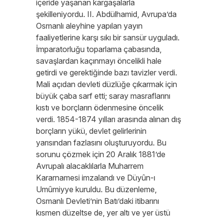
içeride yaşanan kargaşalarla
şekilleniyordu. II. Abdülhamid, Avrupa’da
Osmanlı aleyhine yapılan yayın
faaliyetlerine karşı sıkı bir sansür uyguladı.
İmparatorluğu toparlama çabasında,
savaşlardan kaçınmayı öncelikli hale
getirdi ve gerektiğinde bazı tavizler verdi.
Mali açıdan devleti düzlüğe çıkarmak için
büyük çaba sarf etti; saray masraflarını
kıstı ve borçların ödenmesine öncelik
verdi. 1854-1874 yılları arasında alınan dış
borçların yükü, devlet gelirlerinin
yarısından fazlasını oluşturuyordu. Bu
sorunu çözmek için 20 Aralık 1881’de
Avrupalı alacaklılarla Muharrem
Kararnamesi imzalandı ve Düyûn-ı
Umûmiyye kuruldu. Bu düzenleme,
Osmanlı Devleti’nin Batı’daki itibarını
kısmen düzeltse de, yer altı ve yer üstü