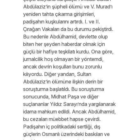
Abdülaziz’in şüpheli ölümü ve V. Murad’ı
yeniden tahta çıkarma girişimleri,
padişahın kuşkularını artırdı. I. ve II.
Çırağan Vakaları da bu durumu pekiştirdi.
Bu nedenle Abdülhamid, devlette olup
biten her şeyden haberdar olmak için
güçlü bir hafiye teşkilatı kurdu. Ona göre,
jurnalcilik hoş olmayan bir yöntemdi,
ancak devrin koşulları bunu zorunlu
kılıyordu. Diğer yandan, Sultan
Abdülaziz’in ölümüne ilişkin derin bir
soruşturma başlatıldı. Bu soruşturma
sonucunda, Midhat Paşa ve diğer
suçlananlar Yıldız Sarayı’nda yargılanarak
idama mahkum edildi. Ancak Abdülhamid,
bu cezaları müebbet hapse çevirdi.
Padişahın iç politikadaki sertliği, dış
güçlerin Osmanlı üzerindeki baskıları ve