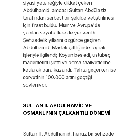
siyasi yeteneğiyle dikkat çeken
Abdülhamid, amcası Sultan Abdülaziz
tarafından serbest bir şekilde yetiştirilmesi
için fırsat buldu. Mısır ve Avrupa'da
yapılan seyahatlere de yer verildi.
Şehzadelik yıllarını özgürce geçiren
Abdülhamid, Maslak çiftliğinde toprak
işleriyle ilgilendi; Koyun besledi, üstübeç
madenlerini işletti ve borsa faaliyetlerine
katılarak para kazandı. Tahta geçerken ise
servetinin 100.000 altını geçtiği
söyleniyor.
SULTAN II. ABDÜLHAMİD VE
OSMANLI'NIN ÇALKANTILI DÖNEMİ
Sultan II. Abdülhamid, henüz bir şehzade