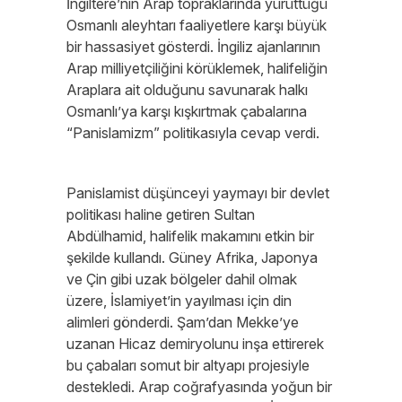
İngiltere’nin Arap topraklarında yürüttüğü
Osmanlı aleyhtarı faaliyetlere karşı büyük
bir hassasiyet gösterdi. İngiliz ajanlarının
Arap milliyetçiliğini körüklemek, halifeliğin
Araplara ait olduğunu savunarak halkı
Osmanlı’ya karşı kışkırtmak çabalarına
“Panislamizm” politikasıyla cevap verdi.
Panislamist düşünceyi yaymayı bir devlet
politikası haline getiren Sultan
Abdülhamid, halifelik makamını etkin bir
şekilde kullandı. Güney Afrika, Japonya
ve Çin gibi uzak bölgeler dahil olmak
üzere, İslamiyet’in yayılması için din
alimleri gönderdi. Şam’dan Mekke’ye
uzanan Hicaz demiryolunu inşa ettirerek
bu çabaları somut bir altyapı projesiyle
destekledi. Arap coğrafyasında yoğun bir