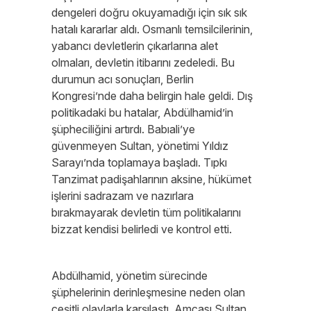
dengeleri doğru okuyamadığı için sık sık
hatalı kararlar aldı. Osmanlı temsilcilerinin,
yabancı devletlerin çıkarlarına alet
olmaları, devletin itibarını zedeledi. Bu
durumun acı sonuçları, Berlin
Kongresi’nde daha belirgin hale geldi. Dış
politikadaki bu hatalar, Abdülhamid’in
şüpheciliğini artırdı. Babıali’ye
güvenmeyen Sultan, yönetimi Yıldız
Sarayı’nda toplamaya başladı. Tıpkı
Tanzimat padişahlarının aksine, hükümet
işlerini sadrazam ve nazırlara
bırakmayarak devletin tüm politikalarını
bizzat kendisi belirledi ve kontrol etti.
Abdülhamid, yönetim sürecinde
şüphelerinin derinleşmesine neden olan
çeşitli olaylarla karşılaştı. Amcası Sultan