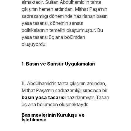
almaktadır. Sultan Abdülhamid’in tahta
çıkışının hemen ardından, Mithat Paşa’nın
sadrazamlığı döneminde hazırlanan basın
yasa tasarısı, dönemin sansür
politikalarının temelini oluşturmuştur. Bu
yasa tasarısı üç ana bölümden
oluşuyordu:
1. Basın ve Sansür Uygulamaları
II. Abdülhamid’in tahta çıkışının ardından,
Mithat Paşa’nın sadrazamlığı sırasında bir
basın yasa tasarısı
hazırlanmıştır. Tasarı
üç ana bölümden oluşmaktaydı:
Basımevlerinin Kuruluşu ve
İşletilmesi:
Yeni bir gazete çıkarmak için
hükümetten izin alınması zorunluydu.
Başvurunun değerlendirilip karara