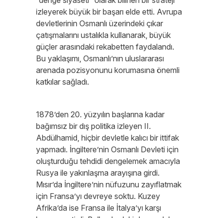
“denge siyaseti” olarak bilinen bir strateji
izleyerek büyük bir başarı elde etti. Avrupa
devletlerinin Osmanlı üzerindeki çıkar
çatışmalarını ustalıkla kullanarak, büyük
güçler arasındaki rekabetten faydalandı.
Bu yaklaşımı, Osmanlı’nın uluslararası
arenada pozisyonunu korumasına önemli
katkılar sağladı.
1878’den 20. yüzyılın başlarına kadar
bağımsız bir dış politika izleyen II.
Abdülhamid, hiçbir devletle kalıcı bir ittifak
yapmadı. İngiltere’nin Osmanlı Devleti için
oluşturduğu tehdidi dengelemek amacıyla
Rusya ile yakınlaşma arayışına girdi.
Mısır’da İngiltere’nin nüfuzunu zayıflatmak
için Fransa’yı devreye soktu. Kuzey
Afrika’da ise Fransa ile İtalya’yı karşı