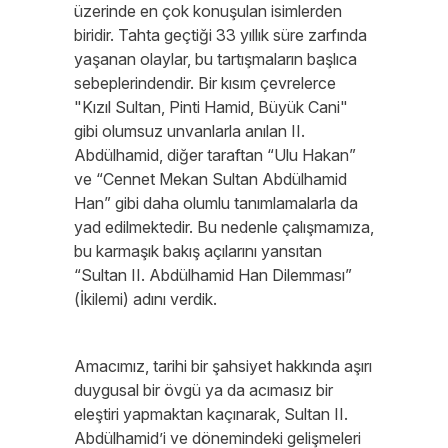
üzerinde en çok konuşulan isimlerden
biridir. Tahta geçtiği 33 yıllık süre zarfında
yaşanan olaylar, bu tartışmaların başlıca
sebeplerindendir. Bir kısım çevrelerce
"Kızıl Sultan, Pinti Hamid, Büyük Cani"
gibi olumsuz unvanlarla anılan II.
Abdülhamid, diğer taraftan “Ulu Hakan”
ve “Cennet Mekan Sultan Abdülhamid
Han” gibi daha olumlu tanımlamalarla da
yad edilmektedir. Bu nedenle çalışmamıza,
bu karmaşık bakış açılarını yansıtan
“Sultan II. Abdülhamid Han Dilemması”
(İkilemi) adını verdik.
Amacımız, tarihi bir şahsiyet hakkında aşırı
duygusal bir övgü ya da acımasız bir
eleştiri yapmaktan kaçınarak, Sultan II.
Abdülhamid’i ve dönemindeki gelişmeleri