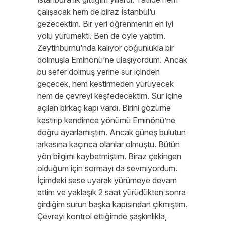
çalışacak hem de biraz İstanbul’u
gezecektim. Bir yeri öğrenmenin en iyi
yolu yürümekti. Ben de öyle yaptım.
Zeytinburnu’nda kalıyor çoğunlukla bir
dolmuşla Eminönü’ne ulaşıyordum. Ancak
bu sefer dolmuş yerine sur içinden
geçecek, hem kestirmeden yürüyecek
hem de çevreyi keşfedecektim. Sur içine
açılan birkaç kapı vardı. Birini gözüme
kestirip kendimce yönümü Eminönü’ne
doğru ayarlamıştım. Ancak güneş bulutun
arkasına kaçınca olanlar olmuştu. Bütün
yön bilgimi kaybetmiştim. Biraz çekingen
olduğum için sormayı da sevmiyordum.
İçimdeki sese uyarak yürümeye devam
ettim ve yaklaşık 2 saat yürüdükten sonra
girdiğim surun başka kapısından çıkmıştım.
Çevreyi kontrol ettiğimde şaşkınlıkla,