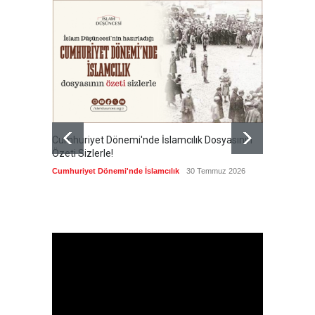
Cumhuriyet Dönemi'nde İslamcılık Dosyasının
Ertuğru
Özeti Sizlerle!
en büyü
kamusal
Cumhuriyet Dönemi'nde İslamcılık
30 Temmuz 2026
Cumhuri