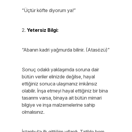
“Üçtür köfte diyorum ya!”
2.
Yetersiz Bilgi:
“Abanın kadri yağmurda bilinir. (Atasözü)”
Sonuç odaklı yaklaşımda soruna dair
bütün veriler elinizde değilse, hayal
ettiğiniz sonuca ulaşmanız imkânsız
olabilir. İnşa etmeyi hayal ettiğiniz bir bina
tasarımı varsa, binaya ait bütün mimari
bilgiye ve inşa malzemelerine sahip
olmalısınız.
İstanbul’a ilk gittiğim yıllardı. Tatilde hem