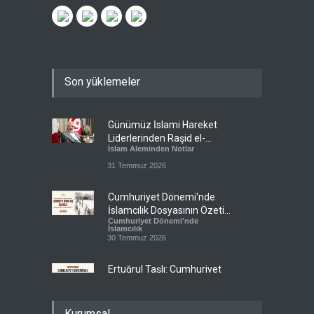
Son yüklemeler
Günümüz İslami Hareket
Liderlerinden Raşid el-
İslam Aleminden Notlar
Gannuşi’ye Seküler Faşizmin
Zindanlarında Ağır Tecrit
31 Temmuz 2026
Cumhuriyet Dönemi'nde
İslamcılık Dosyasının Özeti
Cumhuriyet Dönemi'nde
Sizlerle!
İslamcılık
30 Temmuz 2026
Ertuğrul Taşlı: Cumhuriyet
Dönemi İslamcılığının en
Cumhuriyet Dönemi'nde
büyük başarısı, bu
İslamcılık
topraklarda İslam'ın
28 Temmuz 2026
Kurumsal