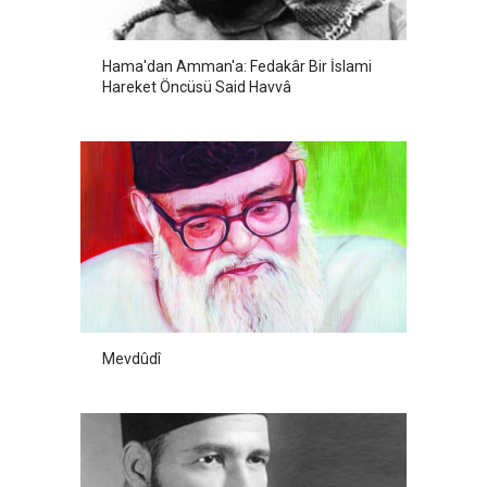
Hama'dan Amman'a: Fedakâr Bir İslami
Hareket Öncüsü Said Havvâ
Mevdûdî