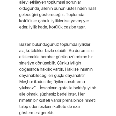
aileyi etkileyen toplumsal sorunlar
olduğunda, ailenin bunun üstesinden nasıl
geleceğini göstereceğiz. Toplumda
kötülükler çabuk, iyilikler ise yavaş yer
eder. İyilik irade, kötülük cazibe taşır.
Bazen bulunduğunuz toplumda iyilikler
az, kötülükler fazla olabilir. Bu durum sizi
etkilemekle beraber gücünüzü artıran bir
sinerjiye dönüşebilir. Çünkü iyiliğin
doğasında haklılık vardır. Hak ise insanın
dayanabileceği en güçlü dayanaktır.
Meşhur ifadesi ile; “iyiler sarsılır ama
yıkılmaz”… İnsanların gıpta ile baktığı iyi bir
aile olmak, şüphesiz bedel ister. Her
nimetin bir külfeti vardır prensibince nimeti
talep eden bizlerin külfete de rıza
göstermesi gerekir.