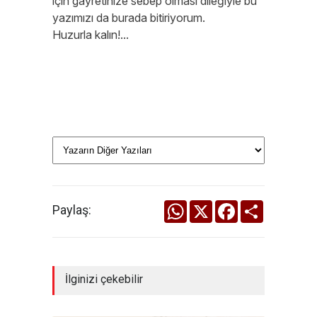
için gayretinize sebep olması dileğiyle bu
yazımızı da burada bitiriyorum.
Huzurla kalın!...
WhatsApp
X
Facebook
Share
Paylaş:
İlginizi çekebilir