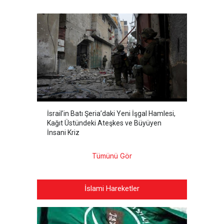
İsrail’in Batı Şeria’daki Yeni İşgal Hamlesi,
Kağıt Üstündeki Ateşkes ve Büyüyen
İnsani Kriz
Tümünü Gör
İslami Hareketler