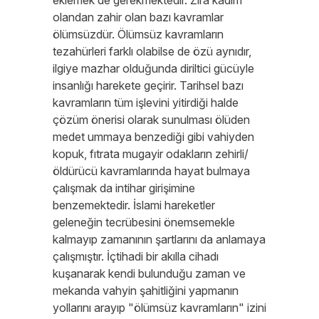
eklemek de gerekmektedir. Zira kadim
olandan zahir olan bazı kavramlar
ölümsüzdür. Ölümsüz kavramların
tezahürleri farklı olabilse de özü aynıdır,
ilgiye mazhar olduğunda diriltici gücüyle
insanlığı harekete geçirir. Tarihsel bazı
kavramların tüm işlevini yitirdiği halde
çözüm önerisi olarak sunulması ölüden
medet ummaya benzediği gibi vahiyden
kopuk, fıtrata mugayir odakların zehirli/
öldürücü kavramlarında hayat bulmaya
çalışmak da intihar girişimine
benzemektedir. İslami hareketler
geleneğin tecrübesini önemsemekle
kalmayıp zamanının şartlarını da anlamaya
çalışmıştır. İçtihadi bir akılla cihadı
kuşanarak kendi bulunduğu zaman ve
mekanda vahyin şahitliğini yapmanın
yollarını arayıp "ölümsüz kavramların" izini