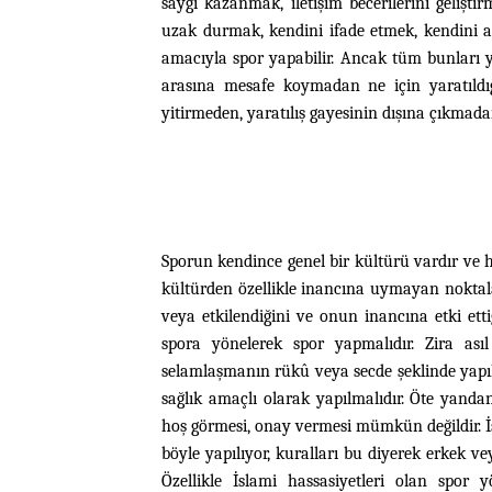
saygı kazanmak, iletişim becerilerini gelişti
uzak durmak, kendini ifade etmek, kendini a
amacıyla spor yapabilir. Ancak tüm bunları y
arasına mesafe koymadan ne için yaratıldı
yitirmeden, yaratılış gayesinin dışına çıkmada
Sporun kendince genel bir kültürü vardır ve h
kültürden özellikle inancına uymayan nokt
veya etkilendiğini ve onun inancına etki ett
spora yönelerek spor yapmalıdır. Zira ası
selamlaşmanın rükû veya secde şeklinde yapıl
sağlık amaçlı olarak yapılmalıdır. Öte yanda
hoş görmesi, onay vermesi mümkün değildir. İs
böyle yapılıyor, kuralları bu diyerek erkek 
Özellikle İslami hassasiyetleri olan spor 