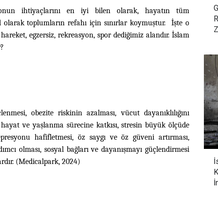
G
onun ihtiyaçlarını en iyi bilen olarak, hayatın tüm
R
l olarak toplumların refahı için sınırlar koymuştur. İşte o
Z
hareket, egzersiz, rekreasyon, spor dediğimiz alandır. İslam
r?
nmesi, obezite riskinin azalması, vücut dayanıklılığını
eli hayat ve yaşlanma sürecine katkısı, stresin büyük ölçüde
presyonu hafifletmesi, öz saygı ve öz güveni artırması,
ımcı olması, sosyal bağları ve dayanışmayı güçlendirmesi
İ
ardır. (Medicalpark, 2024)
K
İ