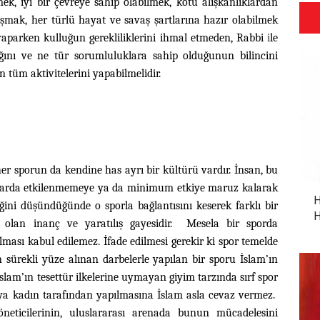
rmek, iyi bir çevreye sahip olabilmek, kötü alışkanlıklardan
şmak, her türlü hayat ve savaş şartlarına hazır olabilmek
aparken kulluğun gerekliliklerini ihmal etmeden, Rabbi
i
le
ğını ve ne tür sorumluluklara sahip olduğunun bilincini
n tüm aktivitelerini yapabilmelidir.
er sporun da kendine has ayrı bir kültürü vardır. İnsan, bu
alarda etkilenmemeye ya da minimum etkiye maruz kalarak
H
iğini düşündüğünde o sporla bağlantısını keserek farklı bir
H
l olan inanç ve yaratılış gayesidir. Mesela bir sporda
ması kabul edilemez. İfade edilmesi gerekir ki spor temelde
n sürekli yüze alınan darbelerle yapılan bir sporu İslam’ın
lam’ın tesettür ilkelerine uymayan giyim tarzında sırf spor
veya kadın tarafından yapılmasına İslam asla cevaz vermez.
yöneticilerinin, uluslararası arenada bunun mücadelesini