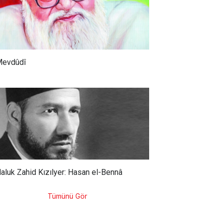
evdûdî
aluk Zahid Kızılyer: Hasan el-Bennâ
Tümünü Gör