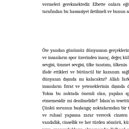
vermeleri gerekmektedir. Elbette onlara eği
tarafından bu hassasiyet iletilmeli ve bunun
s
Öte yandan günümüz dünyasının gerçeklerind
ve insanların spor üzerinden inanç, değer, kül
sevgisi, ümmet sevgisi, ülke tanıtımı, ülkeni
ifade ettikleri ve bütüncül bir kazanım sağ
dünyanın dışında mı kalacaktır? Allah farkl
insanların fıtrat ve yeteneklerinin dışınd
Yoksa bu noktada önemli olan
,
yapılan s
etmemesidir mi denilmelidir? İslam’ın tesettü
Çünkü sorunun başlangıç noktalarından bir ta
ve ruhsal yapısına zarar verecek cinsten o
vandallık, cinsellik ve her türden sömürü, küf