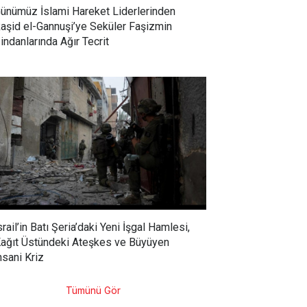
ünümüz İslami Hareket Liderlerinden
aşid el-Gannuşi’ye Seküler Faşizmin
indanlarında Ağır Tecrit
srail’in Batı Şeria’daki Yeni İşgal Hamlesi,
ağıt Üstündeki Ateşkes ve Büyüyen
nsani Kriz
Tümünü Gör