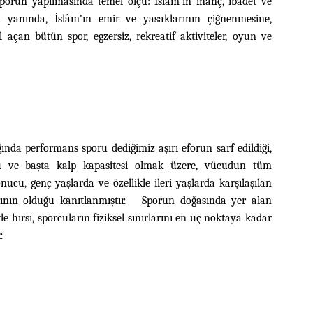
sporun yapılmasında temel ölçü: İslâm'ın inanç, ibadet ve
n yanında, İslâm'ın emir ve yasaklarının çiğnenmesine,
açan bütün spor, egzersiz, rekreatif aktiviteler, oyun ve
ğında performans sporu dediğimiz aşırı eforun sarf edildiği,
u ve başta kalp kapasitesi olmak üzere, vücudun tüm
sonucu
,
genç yaşlarda ve özellikle ileri yaşlarda karşılaşılan
arının olduğu kanıtlanmıştır. Sporun doğasında yer alan
e hırsı, sporcuların fiziksel sınırlarını en uç noktaya kadar
.