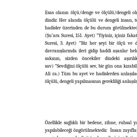
Esas olanın ölçü/denge ve ölçülü/dengeli ol
dindir. Her alanda ölçülü ve dengeli insan,
hadisler üzerinden de bu durum görülmektedir.
(Şu’ara Suresi, 151. Ayet) “Yiyiniz, içiniz fak
Suresi, 3. Ayet) “Biz her şeyi bir ölçü ve 
davranışlarında ileri gidip haddi aşanlar h
sakının, sizden öncekiler dindeki aşır
sav) “Sevdiğini ölçülü sev, bir gün ona kızabil
Ali r.a.) Tüm bu ayet ve hadislerden anlaşıl
ölçülü, dengeli yapılmasının gerekliliği anlaşı
Özellikle sağlıklı bir bedene, zihne, ruhsal
yapılabileceği öngörülmektedir. İnsan zayıfla