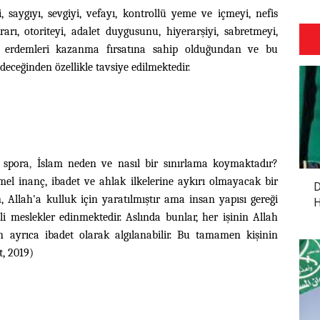
i, saygıyı, sevgiyi, vefayı, kontrollü yeme ve içmeyi, nefis
krarı, otoriteyi, adalet duygusunu, hiyerarşiyi, sabretmeyi,
i erdemleri kazanma fırsatına sahip olduğundan ve bu
ceğinden özellikle tavsiye edilmektedir.
 spora
,
İslam neden ve nasıl bir sınırlama koymaktadır?
el inanç, ibadet ve ahlak ilkelerine aykırı olmayacak bir
D
n, Allah'a kulluk için yaratılmıştır ama insan yapısı gereği
H
li meslekler edinmektedir. Aslında bunlar, her işinin Allah
in ayrıca ibadet olarak algılanabilir. Bu tamamen kişinin
t, 2019)