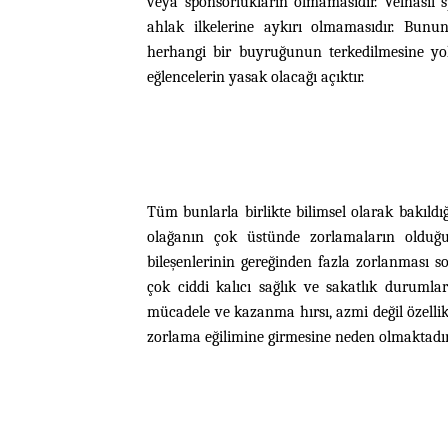
veya sponsorlukların olmamasıdır. Velhasıl 
ahlak ilkelerine aykırı olmamasıdır. Bunu
herhangi bir buyruğunun terkedilmesine yol 
eğlencelerin yasak olacağı açıktır.
Tüm bunlarla birlikte bilimsel olarak bakıldı
olağanın çok üstünde zorlamaların olduğ
bileşenlerinin gereğinden fazla zorlanması 
çok ciddi kalıcı sağlık ve sakatlık duruml
mücadele ve kazanma hırsı, azmi değil özellikl
zorlama eğilimine girmesine neden olmaktadır