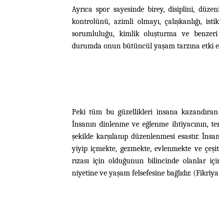
Ayrıca spor sayesinde birey, disiplini, düzen
kontrolünü, azimli olmayı, çalışkanlığı, isti
sorumluluğu, kimlik oluşturma ve benzer
durumda onun bütüncül yaşam tarzına etki ede
Peki tüm bu güzellikleri insana kazandıran
İnsanın dinlenme ve eğlenme ihtiyacının, tem
şekilde karşılanıp düzenlenmesi esastır. İnsa
yiyip içmekte, gezmekte, evlenmekte ve çeşit
rızası için olduğunun bilincinde olanlar iç
niyetine ve yaşam felsefesine bağlıdır. (Fikriya