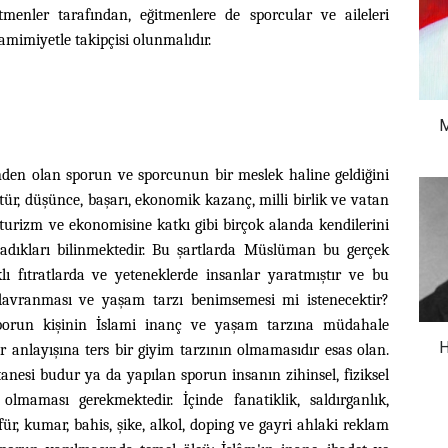
tmenler tarafından, eğitmenlere de sporcular ve aileleri
amimiyetle takipçisi olunmalıdır.
M
en olan sporun ve sporcunun bir meslek haline geldiğini
tür, düşünce, başarı, ekonomik kazanç, milli birlik ve vatan
n turizm ve ekonomisine katkı gibi birçok alanda kendilerini
ladıkları bilinmektedir. Bu şartlarda Müslüman bu gerçek
ı fıtratlarda ve yeteneklerde insanlar yaratmıştır ve bu
a davranması ve yaşam tarzı benimsemesi mi istenecektir?
porun
kişinin İslami inanç ve yaşam tarzına müdahale
H
r anlayışına ters bir giyim tarzının olmamasıdır esas olan.
nesi budur ya da yapılan sporun insanın zihinsel, fiziksel
lmaması gerekmektedir. İçinde fanatiklik, saldırganlık,
ür, kumar, bahis, şike, alkol, doping ve gayri ahlaki reklam