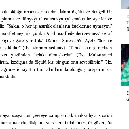
mak olduğu apaçık ortadadır. İslam ölçülü ve dengeli bir
D
 toplumu ve dünyayı oluşturmaya çalışmaktadır. Ayetler ve
T
 “Sakın, o her işi aşırılık olanların isteklerine uymayın.”
B
at israf etmeyiniz; çünkü Allah israf edenleri sevmez.” (Araf
dengeye göre yarattık.” (Kamer Suresi, 49. Ayet) “Söz ve
elak oldular.” (Hz. Muhammed sav
)
“Dinde aşırı gitmekten
ılıkları yüzünden helak olmuşlardır.” (Hz. Muhammed
irsin; kızdığına da ölçülü kız, bir gün onu sevebilirsin.” (Hz.
acağı üzere hayatın tüm alanlarında olduğu gibi sporun da
lmaktadır.
D
G
 yapıya, sosyal bir çevreye sahip olmak maksadıyla sporun
mak amacıyla, disiplinli ve sistemli olabilmek, öz güven, öz