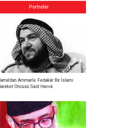
Portreler
ama'dan Amman'a: Fedakâr Bir İslami
areket Öncüsü Said Havvâ