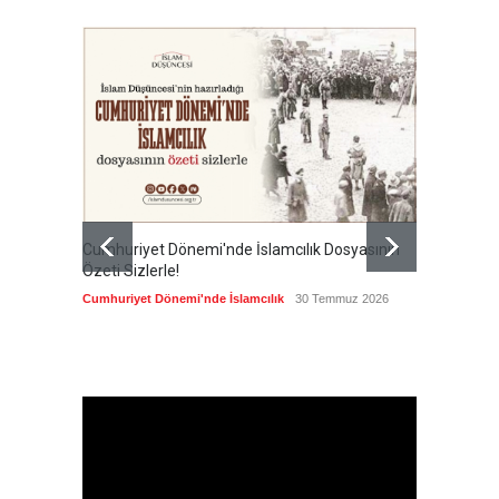
Cumhuriyet Dönemi'nde İslamcılık Dosyasının
Ertuğru
Özeti Sizlerle!
en büyü
kamusal
Cumhuriyet Dönemi'nde İslamcılık
30 Temmuz 2026
Cumhuri