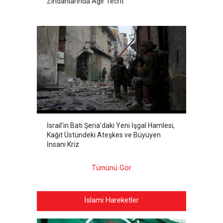
Zindanlarında Ağır Tecrit
İsrail’in Batı Şeria’daki Yeni İşgal Hamlesi,
Kağıt Üstündeki Ateşkes ve Büyüyen
İnsani Kriz
Tümünü Gör
İslami Hareketler