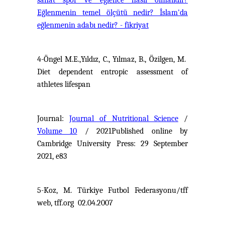
sanat spor ve eğlence nasıl olmalıdır?
Eğlenmenin temel ölçütü nedir? İslam'da
eğlenmenin adabı nedir? - fikriyat
4-Öngel M.E.,Yıldız, C., Yılmaz, B., Özilgen, M.
Diet dependent entropic assessment of
athletes lifespan
Journal:
Journal of Nutritional Science
/
Volume 10
/ 2021Published online by
Cambridge University Press: 29 September
2021, e83
5-Koz, M. Türkiye Futbol Federasyonu/tff
web, tff.org 02.04.2007