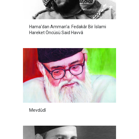
Hama'dan Amman'a: Fedakâr Bir İslami
Hareket Öncüsü Said Havvâ
Mevdûdî