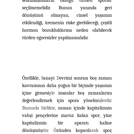
selamlaşmaların olduğu türden sporlar
seçilmemelidir. Bunun yanında geri
dönüşümü olmayan, cinsel yaşamın
etkilendiği, üremenin riske girebileceği, çeşitli
hormon bozukluklarına neden olabilecek
türden egzersizler yapılmamalıdır.
Özellikle,
S
anayi
D
evrimi sonrası boş zaman
kavramının daha yoğun bir biçimde yaşamın
içine girmesi
yle
insanlar boş zamanlarını
değerlendirmek için spora yönelm
işlerdir.
Bununla birlikte,
zaman içinde kapitalizmin
vahşi pençelerine maruz kalan spor
,
yine
kapitalizmin bir aparatı haline
dönüşmüş
tür.
Ö
zünden koparıl
arak
spor,