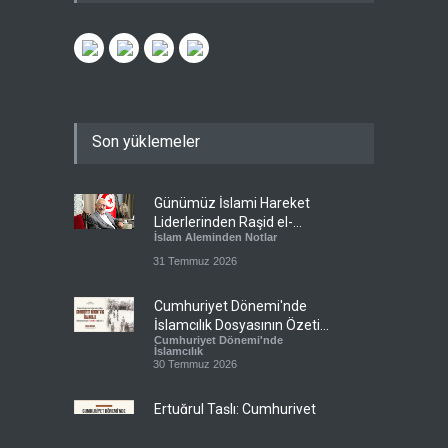
Son yüklemeler
Günümüz İslami Hareket
Liderlerinden Raşid el-
İslam Aleminden Notlar
Gannuşi’ye Seküler Faşizmin
Zindanlarında Ağır Tecrit
31 Temmuz 2026
Cumhuriyet Dönemi'nde
İslamcılık Dosyasının Özeti
Cumhuriyet Dönemi'nde
Sizlerle!
İslamcılık
30 Temmuz 2026
Ertuğrul Taşlı: Cumhuriyet
Dönemi İslamcılığının en
Cumhuriyet Dönemi'nde
büyük başarısı, bu