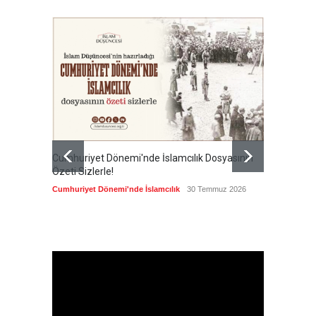
Cumhuriyet Dönemi'nde İslamcılık Dosyasının
Ertuğru
Özeti Sizlerle!
en büyü
kamusal
Cumhuriyet Dönemi'nde İslamcılık
30 Temmuz 2026
Cumhuri