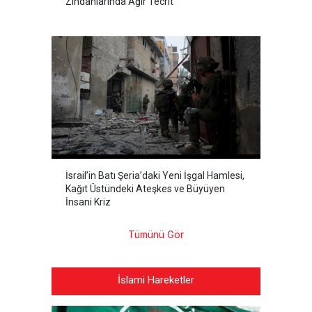
Zindanlarında Ağır Tecrit
İsrail’in Batı Şeria’daki Yeni İşgal Hamlesi,
Kağıt Üstündeki Ateşkes ve Büyüyen
İnsani Kriz
Tümünü Gör
İslami Hareketler