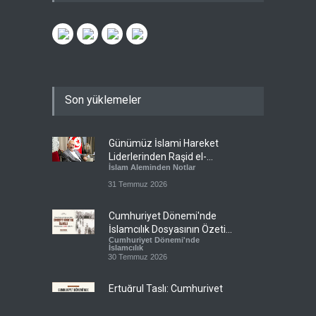
Son yüklemeler
Günümüz İslami Hareket
Liderlerinden Raşid el-
İslam Aleminden Notlar
Gannuşi’ye Seküler Faşizmin
Zindanlarında Ağır Tecrit
31 Temmuz 2026
Cumhuriyet Dönemi'nde
İslamcılık Dosyasının Özeti
Cumhuriyet Dönemi'nde
Sizlerle!
İslamcılık
30 Temmuz 2026
Ertuğrul Taşlı: Cumhuriyet
Dönemi İslamcılığının en
Cumhuriyet Dönemi'nde
büyük başarısı, bu