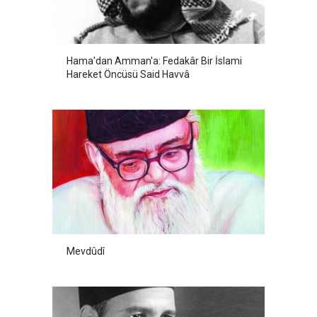
Hama'dan Amman'a: Fedakâr Bir İslami
Hareket Öncüsü Said Havvâ
Mevdûdî