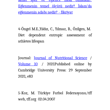
sanat spor ve eğlence nasıl olmalıdır?
Eğlenmenin temel ölçütü nedir? İslam'da
eğlenmenin adabı nedir? - fikriyat
4-Öngel M.E.,Yıldız, C., Yılmaz, B., Özilgen, M.
Diet dependent entropic assessment of
athletes lifespan
Journal:
Journal of Nutritional Science
/
Volume 10
/ 2021Published online by
Cambridge University Press: 29 September
2021, e83
5-Koz, M. Türkiye Futbol Federasyonu/tff
web, tff.org 02.04.2007