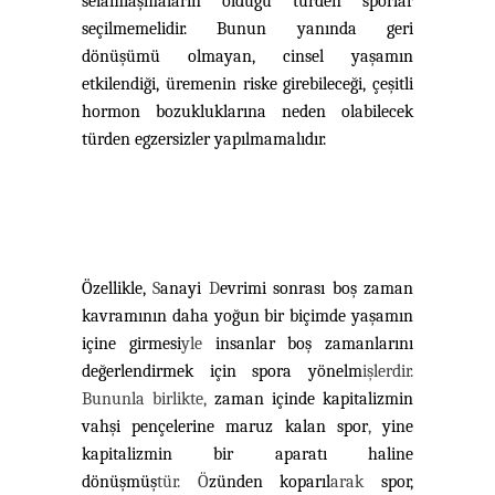
selamlaşmaların olduğu türden sporlar
seçilmemelidir. Bunun yanında geri
dönüşümü olmayan, cinsel yaşamın
etkilendiği, üremenin riske girebileceği, çeşitli
hormon bozukluklarına neden olabilecek
türden egzersizler yapılmamalıdır.
Özellikle,
S
anayi
D
evrimi sonrası boş zaman
kavramının daha yoğun bir biçimde yaşamın
içine girmesi
yle
insanlar boş zamanlarını
değerlendirmek için spora yönelm
işlerdir.
Bununla birlikte,
zaman içinde kapitalizmin
vahşi pençelerine maruz kalan spor
,
yine
kapitalizmin bir aparatı haline
dönüşmüş
tür.
Ö
zünden koparıl
arak
spor,