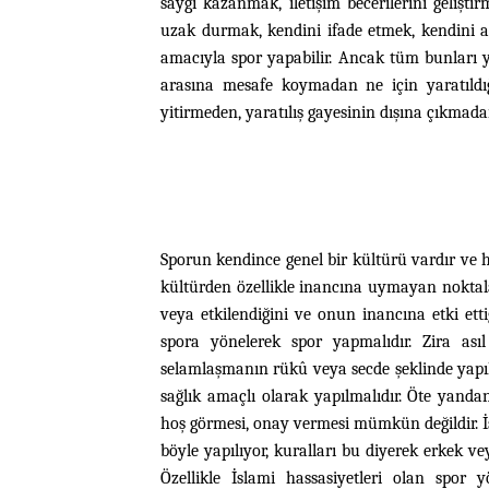
saygı kazanmak, iletişim becerilerini gelişti
uzak durmak, kendini ifade etmek, kendini a
amacıyla spor yapabilir. Ancak tüm bunları y
arasına mesafe koymadan ne için yaratıldı
yitirmeden, yaratılış gayesinin dışına çıkmada
Sporun kendince genel bir kültürü vardır ve h
kültürden özellikle inancına uymayan nokt
veya etkilendiğini ve onun inancına etki ett
spora yönelerek spor yapmalıdır. Zira ası
selamlaşmanın rükû veya secde şeklinde yapıl
sağlık amaçlı olarak yapılmalıdır. Öte yanda
hoş görmesi, onay vermesi mümkün değildir. İs
böyle yapılıyor, kuralları bu diyerek erkek 
Özellikle İslami hassasiyetleri olan spor 