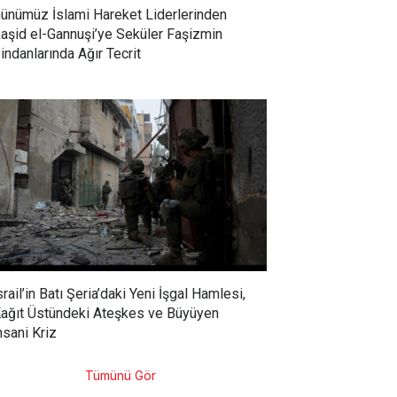
ünümüz İslami Hareket Liderlerinden
aşid el-Gannuşi’ye Seküler Faşizmin
indanlarında Ağır Tecrit
srail’in Batı Şeria’daki Yeni İşgal Hamlesi,
ağıt Üstündeki Ateşkes ve Büyüyen
nsani Kriz
Tümünü Gör