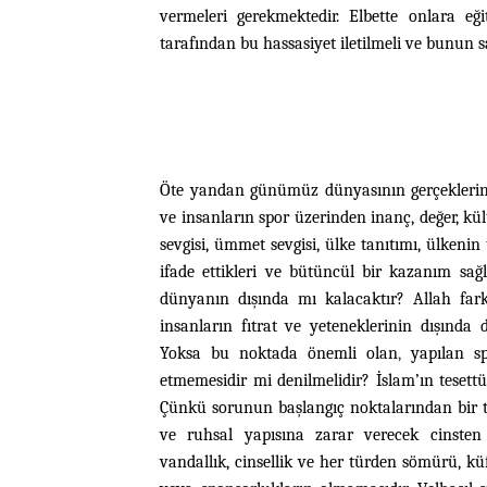
vermeleri gerekmektedir. Elbette onlara eği
tarafından bu hassasiyet iletilmeli ve bunun
s
Öte yandan günümüz dünyasının gerçeklerind
ve insanların spor üzerinden inanç, değer, kül
sevgisi, ümmet sevgisi, ülke tanıtımı, ülkeni
ifade ettikleri ve bütüncül bir kazanım sağ
dünyanın dışında mı kalacaktır? Allah farkl
insanların fıtrat ve yeteneklerinin dışınd
Yoksa bu noktada önemli olan
,
yapılan s
etmemesidir mi denilmelidir? İslam’ın tesettü
Çünkü sorunun başlangıç noktalarından bir ta
ve ruhsal yapısına zarar verecek cinsten o
vandallık, cinsellik ve her türden sömürü, küf