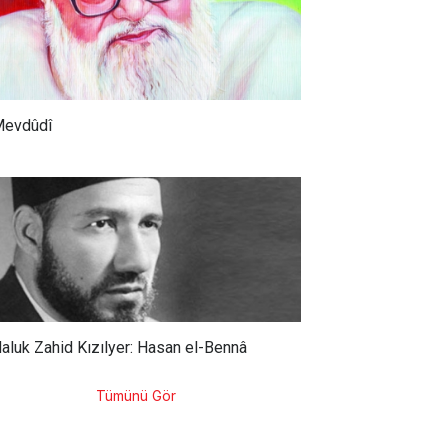
evdûdî
aluk Zahid Kızılyer: Hasan el-Bennâ
Tümünü Gör