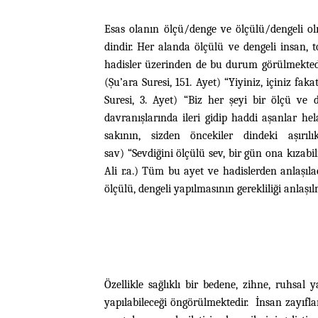
Esas olanın ölçü/denge ve ölçülü/dengeli ol
dindir. Her alanda ölçülü ve dengeli insan,
hadisler üzerinden de bu durum görülmektedir.
(Şu’ara Suresi, 151. Ayet) “Yiyiniz, içiniz fak
Suresi, 3. Ayet) “Biz her şeyi bir ölçü ve 
davranışlarında ileri gidip haddi aşanlar h
sakının, sizden öncekiler dindeki aşır
sav) “Sevdiğini ölçülü sev, bir gün ona kızabil
Ali r.a.) Tüm bu ayet ve hadislerden anlaşıl
ölçülü, dengeli yapılmasının gerekliliği anlaşı
Özellikle sağlıklı bir bedene, zihne, ruhsal
yapılabileceği öngörülmektedir. İnsan zayıfla