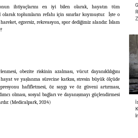
G
onun ihtiyaçlarını en iyi bilen olarak, hayatın tüm
R
l olarak toplumların refahı için sınırlar koymuştur. İşte o
Z
hareket, egzersiz, rekreasyon, spor dediğimiz alandır. İslam
r?
nmesi, obezite riskinin azalması, vücut dayanıklılığını
eli hayat ve yaşlanma sürecine katkısı, stresin büyük ölçüde
presyonu hafifletmesi, öz saygı ve öz güveni artırması,
ımcı olması, sosyal bağları ve dayanışmayı güçlendirmesi
İ
ardır. (Medicalpark, 2024)
K
İ