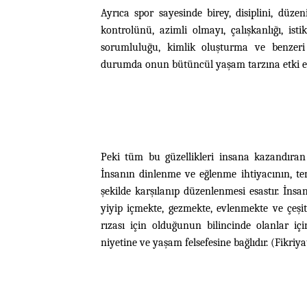
Ayrıca spor sayesinde birey, disiplini, düzen
kontrolünü, azimli olmayı, çalışkanlığı, isti
sorumluluğu, kimlik oluşturma ve benzer
durumda onun bütüncül yaşam tarzına etki ede
Peki tüm bu güzellikleri insana kazandıran
İnsanın dinlenme ve eğlenme ihtiyacının, tem
şekilde karşılanıp düzenlenmesi esastır. İnsa
yiyip içmekte, gezmekte, evlenmekte ve çeşit
rızası için olduğunun bilincinde olanlar iç
niyetine ve yaşam felsefesine bağlıdır. (Fikriya