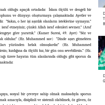
mak olduğu apaçık ortadadır. İslam ölçülü ve dengeli bir
D
 toplumu ve dünyayı oluşturmaya çalışmaktadır. Ayetler ve
T
 “Sakın, o her işi aşırılık olanların isteklerine uymayın.”
B
at israf etmeyiniz; çünkü Allah israf edenleri sevmez.” (Araf
dengeye göre yarattık.” (Kamer Suresi, 49. Ayet) “Söz ve
elak oldular.” (Hz. Muhammed sav
)
“Dinde aşırı gitmekten
ılıkları yüzünden helak olmuşlardır.” (Hz. Muhammed
irsin; kızdığına da ölçülü kız, bir gün onu sevebilirsin.” (Hz.
acağı üzere hayatın tüm alanlarında olduğu gibi sporun da
lmaktadır.
D
G
 yapıya, sosyal bir çevreye sahip olmak maksadıyla sporun
mak amacıyla, disiplinli ve sistemli olabilmek, öz güven, öz