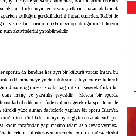
rmek, iyi bir çevreye sahip olabilmek, kötü alışkanlıklardan
şmak, her türlü hayat ve savaş şartlarına hazır olabilmek
aparken kulluğun gerekliliklerini ihmal etmeden, Rabbi
i
le
ğını ve ne tür sorumluluklara sahip olduğunun bilincini
n tüm aktivitelerini yapabilmelidir.
er sporun da kendine has ayrı bir kültürü vardır. İnsan, bu
alarda etkilenmemeye ya da minimum etkiye maruz kalarak
H
iğini düşündüğünde o sporla bağlantısını keserek farklı bir
H
l olan inanç ve yaratılış gayesidir. Mesela bir sporda
ması kabul edilemez. İfade edilmesi gerekir ki spor temelde
n sürekli yüze alınan darbelerle yapılan bir sporu İslam’ın
lam’ın tesettür ilkelerine uymayan giyim tarzında sırf spor
veya kadın tarafından yapılmasına İslam asla cevaz vermez.
yöneticilerinin, uluslararası arenada bunun mücadelesini