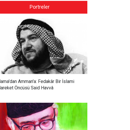
Portreler
ama'dan Amman'a: Fedakâr Bir İslami
areket Öncüsü Said Havvâ