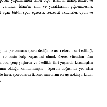
sporun yapılmasında temel ölçü: İslâm'ın inanç, ibadet ve
n yanında, İslâm'ın emir ve yasaklarının çiğnenmesine,
açan bütün spor, egzersiz, rekreatif aktiviteler, oyun ve
ğında performans sporu dediğimiz aşırı eforun sarf edildiği,
u ve başta kalp kapasitesi olmak üzere, vücudun tüm
sonucu
,
genç yaşlarda ve özellikle ileri yaşlarda karşılaşılan
arının olduğu kanıtlanmıştır. Sporun doğasında yer alan
e hırsı, sporcuların fiziksel sınırlarını en uç noktaya kadar
.