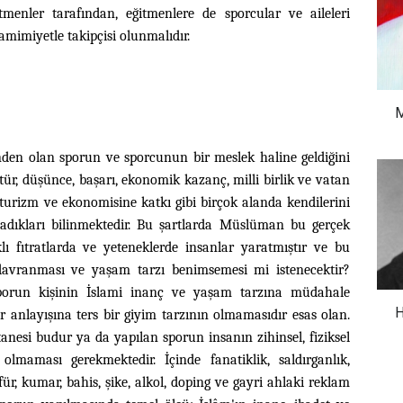
tmenler tarafından, eğitmenlere de sporcular ve aileleri
amimiyetle takipçisi olunmalıdır.
M
en olan sporun ve sporcunun bir meslek haline geldiğini
tür, düşünce, başarı, ekonomik kazanç, milli birlik ve vatan
n turizm ve ekonomisine katkı gibi birçok alanda kendilerini
ladıkları bilinmektedir. Bu şartlarda Müslüman bu gerçek
ı fıtratlarda ve yeteneklerde insanlar yaratmıştır ve bu
a davranması ve yaşam tarzı benimsemesi mi istenecektir?
porun
kişinin İslami inanç ve yaşam tarzına müdahale
H
r anlayışına ters bir giyim tarzının olmamasıdır esas olan.
nesi budur ya da yapılan sporun insanın zihinsel, fiziksel
lmaması gerekmektedir. İçinde fanatiklik, saldırganlık,
ür, kumar, bahis, şike, alkol, doping ve gayri ahlaki reklam