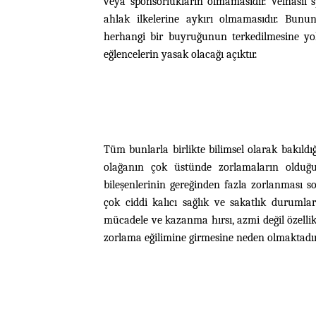
veya sponsorlukların olmamasıdır. Velhasıl 
ahlak ilkelerine aykırı olmamasıdır. Bunu
herhangi bir buyruğunun terkedilmesine yol 
eğlencelerin yasak olacağı açıktır.
Tüm bunlarla birlikte bilimsel olarak bakıldı
olağanın çok üstünde zorlamaların olduğ
bileşenlerinin gereğinden fazla zorlanması 
çok ciddi kalıcı sağlık ve sakatlık duruml
mücadele ve kazanma hırsı, azmi değil özellikl
zorlama eğilimine girmesine neden olmaktadır