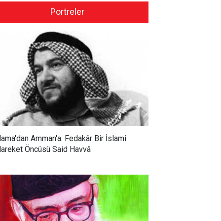
Portreler
ama'dan Amman'a: Fedakâr Bir İslami
areket Öncüsü Said Havvâ
 Ceylan: İslamcılar
Prof. Dr. Mustafa Tekin: