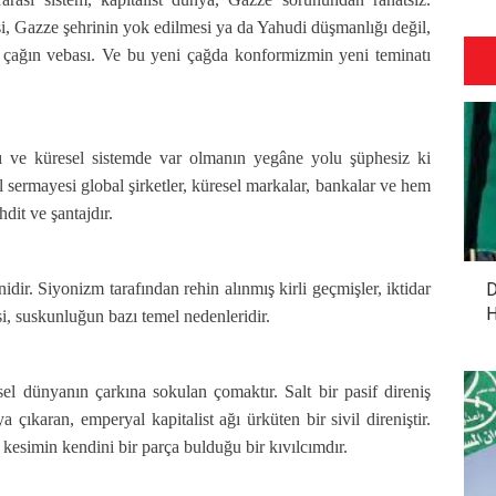
esi, Gazze şehrinin yok edilmesi ya da Yahudi düşmanlığı değil,
çağın vebası. Ve bu yeni çağda konformizmin yeni teminatı
ı ve küresel sistemde var olmanın yegâne yolu şüphesiz ki
l sermayesi global şirketler, küresel markalar, bankalar ve hem
dit ve şantajdır.
dir. Siyonizm tarafından rehin alınmış kirli geçmişler, iktidar
D
H
, suskunluğun bazı temel nedenleridir.
l dünyanın çarkına sokulan çomaktır. Salt bir pasif direniş
a çıkaran, emperyal kapitalist ağı ürküten bir sivil direniştir.
esimin kendini bir parça bulduğu bir kıvılcımdır.