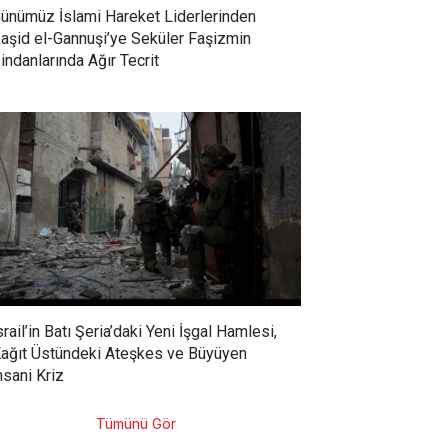
ünümüz İslami Hareket Liderlerinden
aşid el-Gannuşi’ye Seküler Faşizmin
indanlarında Ağır Tecrit
srail’in Batı Şeria’daki Yeni İşgal Hamlesi,
ağıt Üstündeki Ateşkes ve Büyüyen
nsani Kriz
Tümünü Gör