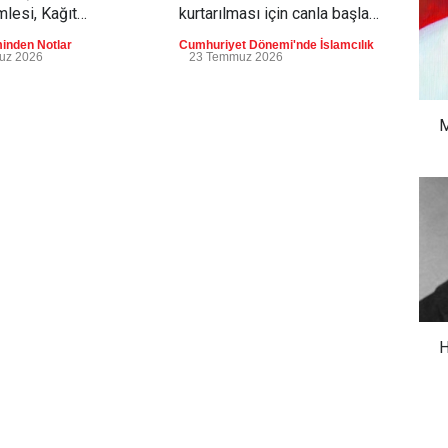
mlesi, Kağıt
kurtarılması için canla başla
dönü
ki Ateşkes ve
savaştıkları yeni devletin,
üret
inden Notlar
Cumhuriyet Dönemi'nde İslamcılık
Cumh
İnsani Kriz
zafer elde edildikten sonra
poz
uz 2026
23 Temmuz 2026
21
kendilerini kamusal alanın
ediy
dışına itecek radikal bir
sekülerleşme hamlesine
M
girişeceğini
öngörememişlerdir.
H