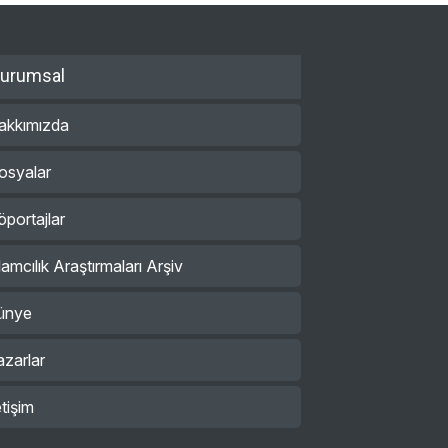
urumsal
akkımızda
osyalar
öportajlar
lamcılık Araştırmaları Arşiv
ünye
azarlar
etişim