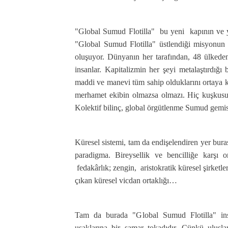
"Global Sumud Flotilla" bu yeni kapının ve ye
"Global Sumud Flotilla" üstlendiği misyonun f
oluşuyor. Dünyanın her tarafından, 48 ülkede
insanlar. Kapitalizmin her şeyi metalaştırdığı b
maddi ve manevi tüm sahip olduklarını ortaya koy
merhamet ekibin olmazsa olmazı. Hiç kuşkusu
Kolektif bilinç, global örgütlenme Sumud gemisi
Küresel sistemi, tam da endişelendiren yer bura
paradigma. Bireysellik ve bencilliğe karşı o
fedakârlık; zengin, aristokratik küresel şirket
çıkan küresel vicdan ortaklığı…
Tam da burada "Global Sumud Flotilla" ins
uşaklarına bir şamar tokadıdır. Çünkü ulusla