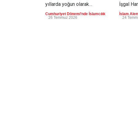
yıllarda yoğun olarak
İşgal Ha
milliyetçilik ve ulus-devlet
Üstünde
Cumhuriyet Dönemi'nde İslamcılık
İslam Alem
kavramlarını sorgulayan
Büyüyen 
26 Temmuz 2026
24 Temm
İslamcılar, Ak Parti iktidarıyla
birlikte daha devletçi,
milliyetçi ve ulus-devlet
söylemlerine sahip çıkar bir
hüviyete bürünmüştür.