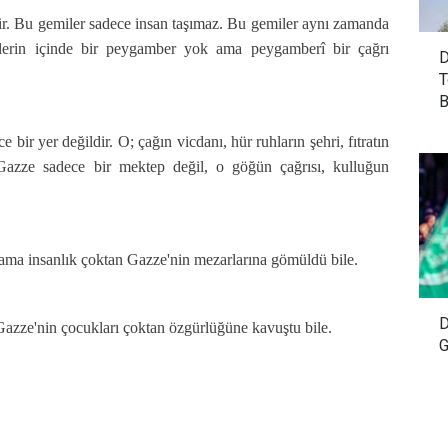
r. Bu gemiler sadece insan taşımaz. Bu gemiler aynı zamanda
ilerin içinde bir peygamber yok ama peygamberî bir çağrı
D
T
B
bir yer değildir. O; çağın vicdanı, hür ruhların şehri, fıtratın
r. Gazze sadece bir mektep değil, o göğün çağrısı, kulluğun
ama insanlık çoktan Gazze'nin mezarlarına gömüldü bile.
D
azze'nin çocukları çoktan özgürlüğüne kavuştu bile.
G