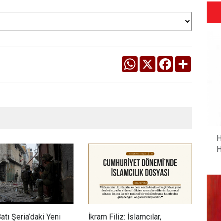
WhatsApp
X
Facebook
Share
H
H
 Batı Şeria’daki Yeni
İkram Filiz: İslamcılar,
Adem