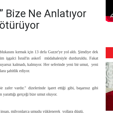
 Bize Ne Anlatıyor
Götürüyor
ablukasını kırmak için 13 defa Gazze'ye yol aldı. Şimdiye dek
im işgalci İsrail'in askerî müdahalesiyle durduruldu. Fakat
duyarsız kalmadı, kalmıyor. Her seferinde yeni bir umut, yeni
lara şahitlik ediyor.
zafer vardır." dizelerinde işaret ettiği gibi, başarısız gibi
n yarattığı gerçeği bize umut oluyor.
e insan, milyonlarca umudu yüklenerek yollara düştü.