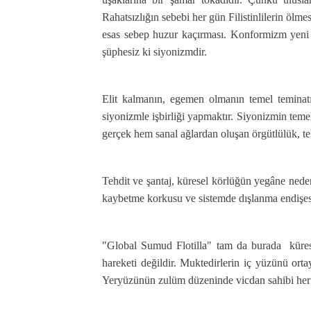
Rahatsızlığın sebebi her gün Filistinlilerin ölm
esas sebep huzur kaçırması. Konformizm yeni 
şüphesiz ki siyonizmdir.
Elit kalmanın, egemen olmanın temel teminat
siyonizmle işbirliği yapmaktır. Siyonizmin teme
gerçek hem sanal ağlardan oluşan örgütlülük, teh
Tehdit ve şantaj, küresel körlüğün yegâne nedeni
kaybetme korkusu ve sistemde dışlanma endişesi
"Global Sumud Flotilla" tam da burada kürese
hareketi değildir. Muktedirlerin iç yüzünü ortay
Yeryüzünün zulüm düzeninde vicdan sahibi her k