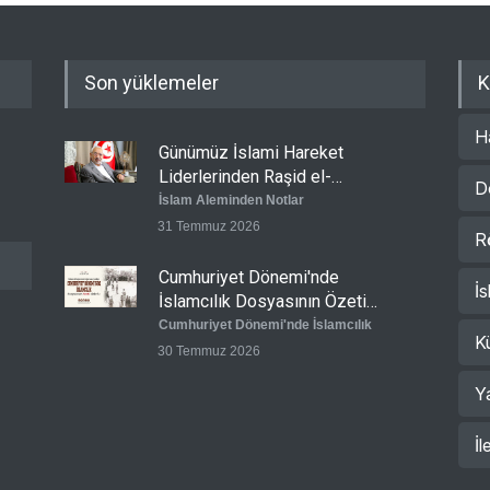
Son yüklemeler
K
H
Günümüz İslami Hareket
Liderlerinden Raşid el-
D
Gannuşi’ye Seküler Faşizmin
İslam Aleminden Notlar
Zindanlarında Ağır Tecrit
31 Temmuz 2026
R
Cumhuriyet Dönemi'nde
İs
İslamcılık Dosyasının Özeti
Sizlerle!
Cumhuriyet Dönemi'nde İslamcılık
K
30 Temmuz 2026
Y
Ertuğrul Taşlı: Cumhuriyet
Dönemi İslamcılığının en
İl
büyük başarısı, bu topraklarda
Cumhuriyet Dönemi'nde İslamcılık
İslam'ın kamusal hafızasını
28 Temmuz 2026