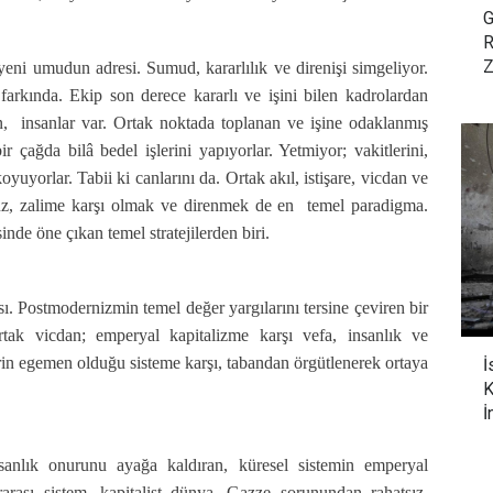
G
R
Z
ni umudun adresi. Sumud, kararlılık ve direnişi simgeliyor.
arkında. Ekip son derece kararlı ve işini bilen kadrolardan
n, insanlar var. Ortak noktada toplanan ve işine odaklanmış
ir çağda bilâ bedel işlerini yapıyorlar. Yetmiyor; vakitlerini,
uyorlar. Tabii ki canlarını da. Ortak akıl, istişare, vicdan ve
z, zalime karşı olmak ve direnmek de en temel paradigma.
nde öne çıkan temel stratejilerden biri.
sı. Postmodernizmin temel değer yargılarını tersine çeviren bir
rtak vicdan; emperyal kapitalizme karşı vefa, insanlık ve
lerin egemen olduğu sisteme karşı, tabandan örgütlenerek ortaya
İ
K
İ
anlık onurunu ayağa kaldıran, küresel sistemin emperyal
rarası sistem, kapitalist dünya, Gazze sorunundan rahatsız.