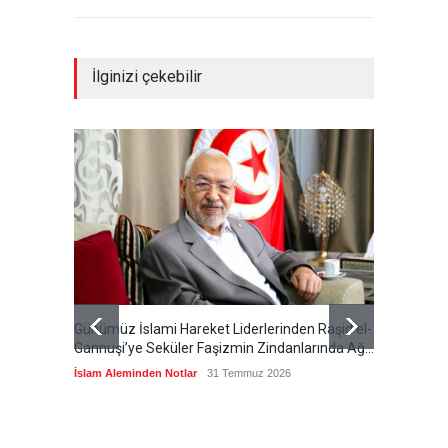
İlginizi çekebilir
Günümüz İslami Hareket Liderlerinden Raşid el-
Cumhur
Gannuşi’ye Seküler Faşizmin Zindanlarında Ağır
Özeti S
Tecrit
İslam Aleminden Notlar
31 Temmuz 2026
Cumhuri