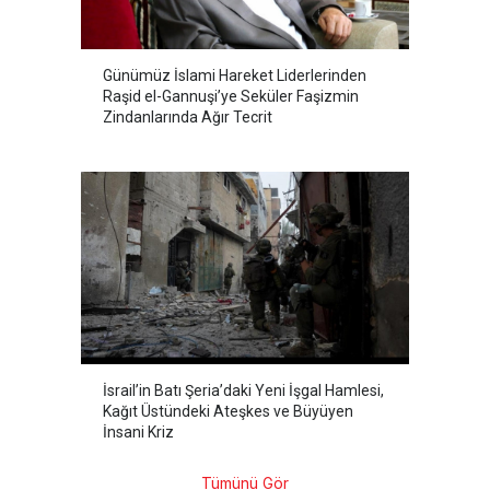
Günümüz İslami Hareket Liderlerinden
Raşid el-Gannuşi’ye Seküler Faşizmin
Zindanlarında Ağır Tecrit
İsrail’in Batı Şeria’daki Yeni İşgal Hamlesi,
Kağıt Üstündeki Ateşkes ve Büyüyen
İnsani Kriz
Tümünü Gör