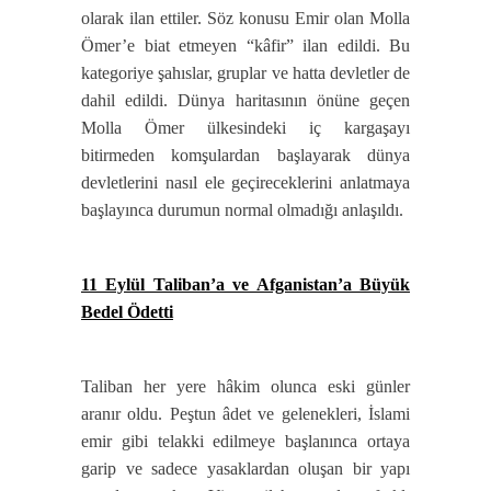
olarak ilan ettiler. Söz konusu Emir olan Molla
Ömer’e biat etmeyen “kâfir” ilan edildi. Bu
kategoriye şahıslar, gruplar ve hatta devletler de
dahil edildi. Dünya haritasının önüne geçen
Molla Ömer ülkesindeki iç kargaşayı
bitirmeden komşulardan başlayarak dünya
devletlerini nasıl ele geçireceklerini anlatmaya
başlayınca durumun normal olmadığı anlaşıldı.
11 Eylül Taliban’a ve Afganistan’a Büyük
Bedel Ödetti
Taliban her yere hâkim olunca eski günler
aranır oldu. Peştun âdet ve gelenekleri, İslami
emir gibi telakki edilmeye başlanınca ortaya
garip ve sadece yasaklardan oluşan bir yapı