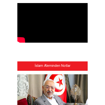
İslam Aleminden Notlar