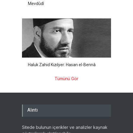
Mevdûdî
Haluk Zahid Kızılyer: Hasan el-Bennâ
Tümünü Gör
Alıntı
Sitede bulunun içerikler ve analizler kaynak