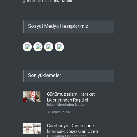
gösterilerek alıntılanabilir .
Sosyal Medya Hesaplarımız
Son yüklemeler
Günümüz İslami Hareket
Liderlerinden Raşid el-
İslam Aleminden Notlar
Gannuşi’ye Seküler Faşizmin
Zindanlarında Ağır Tecrit
31 Temmuz 2026
Cumhuriyet Dönemi'nde
İslamcılık Dosyasının Özeti
Cumhuriyet Dönemi'nde