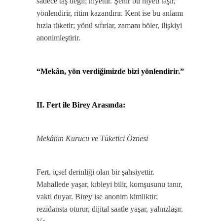
sadece taş değil; niyettir. Şehir bu niyeti taşır,
yönlendirir, ritim kazandırır. Kent ise bu anlamı
hızla tüketir; yönü sıfırlar, zamanı böler, ilişkiyi
anonimleştirir.
“Mekân, yön verdiğimizde bizi yönlendirir.”
II. Fert ile Birey Arasında:
Mekânın Kurucu ve Tüketici Öznesi
Fert, içsel derinliği olan bir şahsiyettir.
Mahallede yaşar, kıbleyi bilir, komşusunu tanır,
vakti duyar. Birey ise anonim kimliktir;
rezidansta oturur, dijital saatle yaşar, yalnızlaşır.