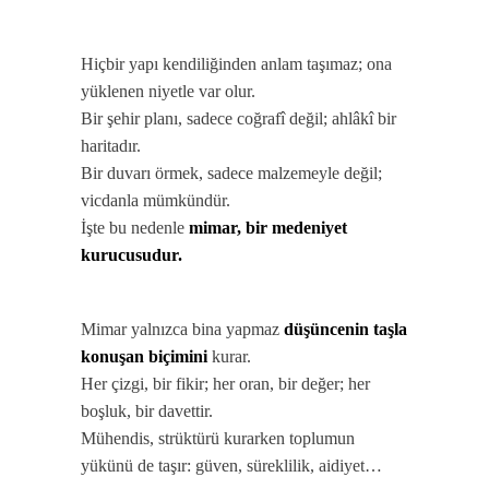
Hiçbir yapı kendiliğinden anlam taşımaz; ona
yüklenen niyetle var olur.
Bir şehir planı, sadece coğrafî değil; ahlâkî bir
haritadır.
Bir duvarı örmek, sadece malzemeyle değil;
vicdanla mümkündür.
İşte bu nedenle
mimar, bir medeniyet
kurucusudur.
Mimar yalnızca bina yapmaz
düşüncenin taşla
konuşan biçimini
kurar.
Her çizgi, bir fikir; her oran, bir değer; her
boşluk, bir davettir.
Mühendis, strüktürü kurarken toplumun
yükünü de taşır: güven, süreklilik, aidiyet…