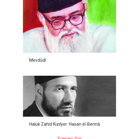
Mevdûdî
Haluk Zahid Kızılyer: Hasan el-Bennâ
Tümünü Gör