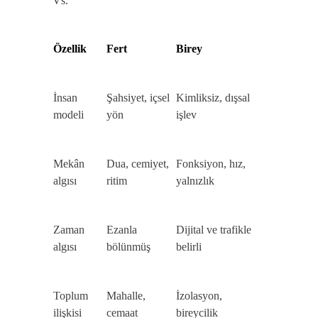
Vs.
Özellik
Fert
Birey
İnsan
Şahsiyet, içsel
Kimliksiz, dışsal
modeli
yön
işlev
Mekân
Dua, cemiyet,
Fonksiyon, hız,
algısı
ritim
yalnızlık
Zaman
Ezanla
Dijital ve trafikle
algısı
bölünmüş
belirli
Toplum
Mahalle,
İzolasyon,
ilişkisi
cemaat
bireycilik