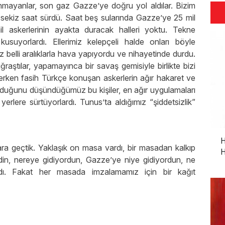
mayanlar, son gaz Gazze’ye doğru yol aldılar. Bizim
sekiz saat sürdü. Saat beş sularında Gazze’ye 25 mil
il askerlerinin ayakta duracak halleri yoktu. Tekne
kusuyorlardı. Ellerimiz kelepçeli halde onları böyle
 belli aralıklarla hava yapıyordu ve nihayetinde durdu.
raştılar, yapamayınca bir savaş gemisiyle birlikte bizi
rerken fasih Türkçe konuşan askerlerin ağır hakaret ve
olduğunu düşündüğümüz bu kişiler, en ağır uygulamaları
 yerlere sürtüyorlardı. Tunus’ta aldığımız “şiddetsizlik”
H
ra geçtik. Yaklaşık on masa vardı, bir masadan kalkıp
H
geldin, nereye gidiyordun, Gazze’ye niye gidiyordun, ne
rdı. Fakat her masada imzalamamız için bir kağıt