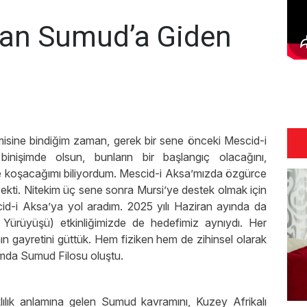
an Sumud’a Giden
isine bindiğim zaman, gerek bir sene önceki Mescid-i
nişimde olsun, bunların bir başlangıç olacağını,
de koşacağımı biliyordum. Mescid-i Aksa’mızda özgürce
kti. Nitekim üç sene sonra Mursi’ye destek olmak için
cid-i Aksa’ya yol aradım. 2025 yılı Haziran ayında da
ürüyüşü) etkinliğimizde de hedefimiz aynıydı. Her
nın gayretini güttük. Hem fiziken hem de zihinsel olarak
nlamda Sumud Filosu oluştu.
ılık anlamına gelen Sumud kavramını, Kuzey Afrikalı