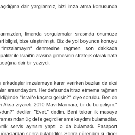
ı taşıdığına dair yargılarımız, bizi imza atma konusunda
arımızdan, limanda sorgulamalar sırasında önümüze
i bilgisi, bize ulaştırılmıştı. Biz de yol boyunca konuyu
rde “imzalamayın” denmesine rağmen, son dakikada
lılar ile İsrail’in arasına girmesinin stratejik olarak hata
cağına dair bir yazıydı.
azı arkadaşlar imzalamaya karar verirken bazıları da aksi
lar arasındaydım. Her defasında itiraz etmeme rağmen
diğimde "İsrail'e kaçıncı gelişin?" diye soruldu. Ben de
i Aksa ziyareti, 2010 Mavi Marmara, bir de bu gelişim.”
n?” dediler. “Evet.” dedim. Beni tekrar ilk masaya
taramasından üç defa geçirdiler ama kaydımı bulamadılar.
knik servis aynısını yaptı, o da bulamadı. Pasaport
 uğraşlardan sonra bulabildiler. Sonra öğrendim ki, diğer