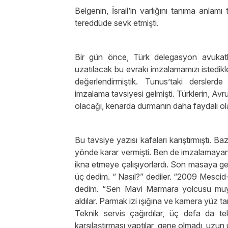
Belgenin, İsrail’in varlığını tanıma anlam
tereddüde sevk etmişti.
Bir gün önce, Türk delegasyon avukatl
uzatılacak bu evrakı imzalamamızı istedikler
değerlendirmiştik. Tunus’taki dersle
imzalama tavsiyesi gelmişti. Türklerin, Avrupa
olacağı, kenarda durmanın daha faydalı ola
Bu tavsiye yazısı kafaları karıştırmıştı. B
yönde karar vermişti. Ben de imzalamayan
ikna etmeye çalışıyorlardı. Son masaya gel
üç dedim. “ Nasıl?” dediler. “2009 Mescid-
dedim. “Sen Mavi Marmara yolcusu muydu
aldılar. Parmak izi ışığına ve kamera yüz 
Teknik servis çağırdılar, üç defa da te
karşılaştırması yaptılar, gene olmadı, uzun