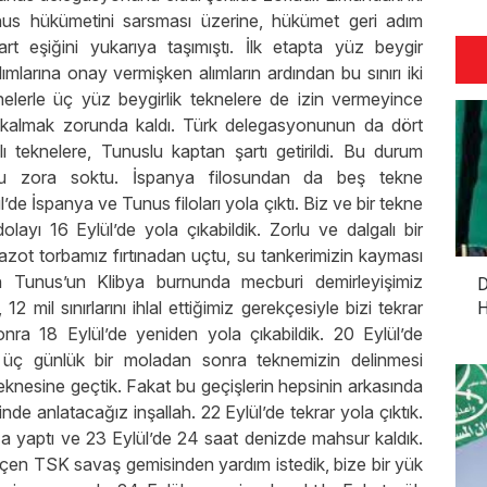
nus hükümetini sarsması üzerine, hükümet geri adım
rt eşiğini yukarıya taşımıştı. İlk etapta yüz beygir
mlarına onay vermişken alımların ardından bu sınırı iki
nelerle üç yüz beygirlik teknelere de izin vermeyince
a kalmak zorunda kaldı. Türk delegasyonunun da dört
ı teknelere, Tunuslu kaptan şartı getirildi. Bu durum
nu zora soktu. İspanya filosundan da beş tekne
’de İspanya ve Tunus filoları yola çıktı. Biz ve bir tekne
olayı 16 Eylül’de yola çıkabildik. Zorlu ve dalgalı bir
mazot torbamız fırtınadan uçtu, su tankerimizin kayması
 Tunus’un Klibya burnunda mecburi demirleyişimiz
D
2 mil sınırlarını ihlal ettiğimiz gerekçesiyle bizi tekrar
H
 sonra 18 Eylül’de yeniden yola çıkabildik. 20 Eylül’de
da üç günlük bir moladan sonra teknemizin delinmesi
nesine geçtik. Fakat bu geçişlerin hepsinin arkasında
linde anlatacağız inşallah. 22 Eylül’de tekrar yola çıktık.
za yaptı ve 23 Eylül’de 24 saat denizde mahsur kaldık.
çen TSK savaş gemisinden yardım istedik, bize bir yük