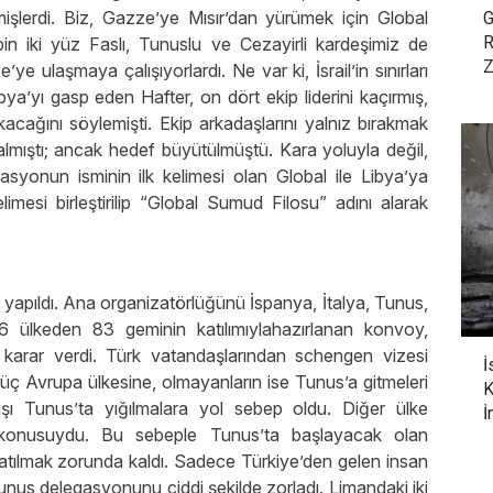
mişlerdi. Biz, Gazze’ye Mısır’dan yürümek için Global
G
R
bin iki yüz Faslı, Tunuslu ve Cezayirli kardeşimiz de
Z
 ulaşmaya çalışıyorlardı. Ne var ki, İsrail’in sınırları
ya’yı gasp eden Hafter, on dört ekip liderini kaçırmış,
akacağını söylemişti. Ekip arkadaşlarını yalnız bırakmak
lmıştı; ancak hedef büyütülmüştü. Kara yoluyla değil,
egasyonun isminin ilk kelimesi olan Global ile Libya’ya
esi birleştirilip “Global Sumud Filosu” adını alarak
leri yapıldı. Ana organizatörlüğünü İspanya, İtalya, Tunus,
46 ülkeden 83 geminin katılımıylahazırlanan konvoy,
a karar verdi. Türk vatandaşlarından schengen vizesi
İ
 üç Avrupa ülkesine, olmayanların ise Tunus’a gitmeleri
K
ışı Tunus’ta yığılmalara yol sebep oldu. Diğer ülke
İ
 konusuydu. Bu sebeple Tunus’ta başlayacak olan
 katılmak zorunda kaldı. Sadece Türkiye’den gelen insan
unus delegasyonunu ciddi şekilde zorladı. Limandaki iki