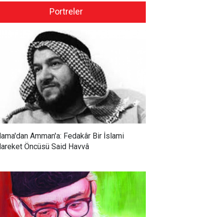
Portreler
ama'dan Amman'a: Fedakâr Bir İslami
areket Öncüsü Said Havvâ