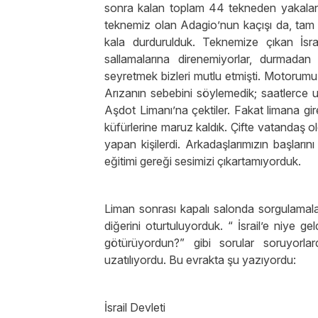
sonra kalan toplam 44 tekneden yakalan
teknemiz olan Adagio’nun kaçışı da, tam 
kala durdurulduk. Teknemize çıkan İsra
sallamalarına direnemiyorlar, durmadan 
seyretmek bizleri mutlu etmişti. Motorumuz
Arızanın sebebini söylemedik; saatlerce uğ
Aşdot Limanı’na çektiler. Fakat limana gi
küfürlerine maruz kaldık. Çifte vatandaş 
yapan kişilerdi. Arkadaşlarımızın başlarını
eğitimi gereği sesimizi çıkartamıyorduk.
Liman sonrası kapalı salonda sorgulamala
diğerini oturtuluyorduk. “ İsrail’e niye 
götürüyordun?” gibi sorular soruyorla
uzatılıyordu. Bu evrakta şu yazıyordu:
İsrail Devleti