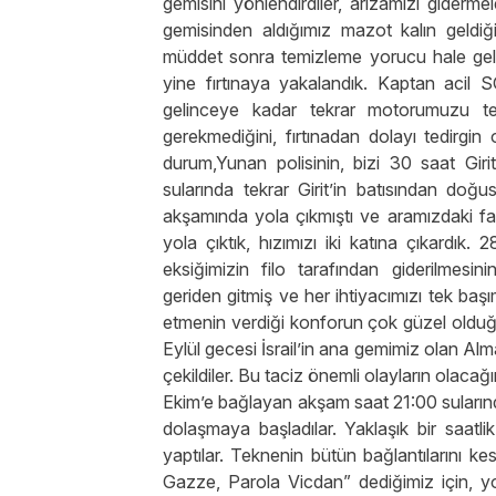
gemisini yönlendirdiler, arızamızı giderm
gemisinden aldığımız mazot kalın geldiğ
müddet sonra temizleme yorucu hale gel
yine fırtınaya yakalandık. Kaptan acil S
gelinceye kadar tekrar motorumuzu tem
gerekmediğini, fırtınadan dolayı tedirgin
durum,Yunan polisinin, bizi 30 saat Gir
sularında tekrar Girit’in batısından doğ
akşamında yola çıkmıştı ve aramızdaki far
yola çıktık, hızımızı iki katına çıkardık. 
eksiğimizin filo tarafından giderilmesi
geriden gitmiş ve her ihtiyacımızı tek baş
etmenin verdiği konforun çok güzel olduğu
Eylül gecesi İsrail’in ana gemimiz olan Alma
çekildiler. Bu taciz önemli olayların olacağı
Ekim’e bağlayan akşam saat 21:00 sularında
dolaşmaya başladılar. Yaklaşık bir saat
yaptılar. Teknenin bütün bağlantılarını ke
Gazze, Parola Vicdan” dediğimiz için, yo