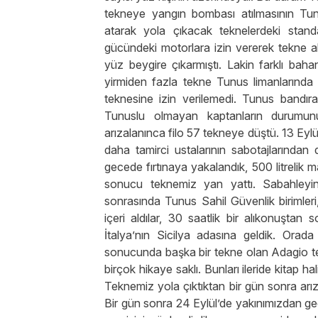
tekneye yangın bombası atılmasının Tu
atarak yola çıkacak teknelerdeki standa
gücündeki motorlara izin vererek tekne alı
yüz beygire çıkarmıştı. Lakin farklı baha
yirmiden fazla tekne Tunus limanlarınd
teknesine izin verilemedi. Tunus bandıral
Tunuslu olmayan kaptanların durumu
arızalanınca filo 57 tekneye düştü. 13 Eylül
daha tamirci ustalarının sabotajlarından d
gecede fırtınaya yakalandık, 500 litrelik 
sonucu teknemiz yan yattı. Sabahleyin
sonrasında Tunus Sahil Güvenlik birimleri, 1
içeri aldılar, 30 saatlik bir alıkonuştan
İtalya’nın Sicilya adasına geldik. Ora
sonucunda başka bir tekne olan Adagio tek
birçok hikaye saklı. Bunları ileride kitap ha
Teknemiz yola çıktıktan bir gün sonra arı
Bir gün sonra 24 Eylül’de yakınımızdan ge