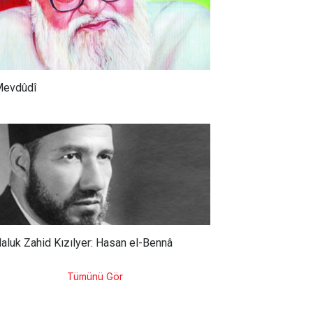
evdûdî
aluk Zahid Kızılyer: Hasan el-Bennâ
Tümünü Gör