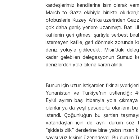
kardeşlerimiz kendilerine isim olarak ver
March to Gaza ekibiyle birlikte olurken;
otobüslerle Kuzey Afrika üzerinden Gazze’ye
çok daha geniş yerlere uzanmıştı. Batı Lib
kafilenin geri gitmesi şartıyla serbest bır
istemeyen kafile, geri dönmek zorunda ka
deniz yoluyla gidilecekti. Mısır’daki del
kadar gelebilen delegasyonun Sumud kelim
denizlerden yola çıkma kararı alındı.
Bunun için uzun istişareler, fikir alışveriş
Yunanistan ve Türkiye’nin üstlendiği; 
Eylül ayının başı itibarıyla yola çıkmay
olanlar ya da yeşil pasaportu olanların bu
istendi. Çoğunluğun bu şartları taşımay
vatandaşları için de aynı durum söz
“şiddetsizlik” derslerine bine yakın insan
sayısı yüz kişinin üzerindeydi. Bu durum T