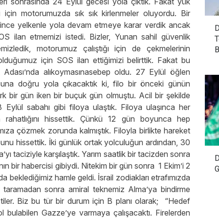
eleri sonrasında 24 Eylül gecesi yola çıktık. Fakat yük
i için motorumuzda sık sık kirlenmeler oluyordu. Bir
ince yelkenle yola devam etmeye karar verdik ancak
D
OS ilan etmemizi istedi. Bizler, Yunan sahil güvenlik
T
izledik, motorumuz çalıştığı için de çekmelerinin
B
 olduğumuz için SOS ilan ettiğimizi belirttik. Fakat bu
it Adası’nda alıkoymasınasebep oldu. 27 Eylül öğlen
usuna doğru yola çıkacaktık ki, filo bir önceki günün
k bir gün iken bir buçuk gün olmuştu. Acil bir şekilde
28 Eylül sabahı gibi filoya ulaştık. Filoya ulaşınca her
nin rahatlığını hissettik. Çünkü 12 gün boyunca hep
ımıza çözmek zorunda kalmıştık. Filoyla birlikte hareket
nu hissettik. İki günlük ortak yolculuğun ardından, 30
’yı taciziyle karşılaştık. Yarım saatlik bir tacizden sonra
D
nın bir habercisi gibiydi. Nitekim bir gün sonra 1 Ekim’i 2
G
 beklediğimiz hamle geldi. İsrail zodiakları etrafımızda
lik taramadan sonra amiral teknemiz Alma’ya bindirme
stiler. Biz bu tür bir durum için B planı olarak; “Hedef
l bulabilen Gazze’ye varmaya çalışacaktı. Firelerden