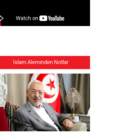
İslam Aleminden Notlar