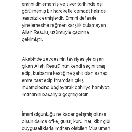
emrini dinlememiş ve siyer tarihinde eşi
görülmemiş bir hareketle cemaat halinde
itaatsizlik etmişlerdir. Emrini defaatle
yinelemesine rağmen karşılık bulamayan
Allah Resulü, üzüntüyle çadırına
çekilmiştir.
Akabinde zevcesinin tavsiyesiyle dışarı
çıkan Allah Resulü’nün kendi saçını tıraş
edip, kurbanını kestiğine şahit olan ashap,
emre itaat edip ihramdan çıkış
muamelesine başlayarak cahiliye hamiyeti
imtihanını başarıyla geçmişlerdir.
İmani olgunluğu ne kadar gelişmiş olursa
olsun daima öfke, gurur, kuru inat, kibir gibi
duygusallıklarla imtihan olabilen Müslüman