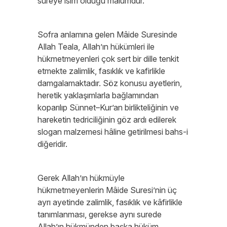
sureye isim olduğu malumdur.
Sofra anlamına gelen Mâide Suresinde
Allah Teala, Allah’ın hükümleri ile
hükmetmeyenleri çok sert bir dille tenkit
etmekte zalimlik, fasıklık ve kafirlikle
damgalamaktadır. Söz konusu ayetlerin,
heretik yaklaşımlarla bağlamından
koparılıp Sünnet–Kur’an birlikteliğinin ve
hareketin tedriciliğinin göz ardı edilerek
slogan malzemesi hâline getirilmesi bahs-i
diğeridir.
Gerek Allah’ın hükmüyle
hükmetmeyenlerin Mâide Suresi’nin üç
ayrı ayetinde zalimlik, fasıklık ve kâfirlikle
tanımlanması, gerekse aynı surede
Allah’ın hükmünden başka hüküm