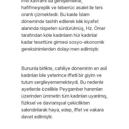
iffet kavramı da genişlemekte,
hafifmeşreplik ve teberrüc asalet ile ters
orantı çizmektedir. Bu kaide İslam
döneminde tashih edilerek kılık kıyafet
alanında nispeten sürdürülmüş, Hz. Ömer
tarafından köle kadınların hür kadınlar
kadar tesettüre girmesi sosyo-ekonomik
gereksinimlerden dolayı men edilmiştir.
Bununla birlikte, cahiliye döneminin en asil
kadınları bile yeterince iffetli bir giyim ve
tutum sergileyememekteydi. Bu nedenle
ayetlerde özellikle Peygamber hanımları
üzerinden ümmetin tüm kadınları uyarılmış,
fiziksel ve davranışsal çekicilikten
sakındırılarak haya, edep, iffet ve vakara
davet edilmiştir.