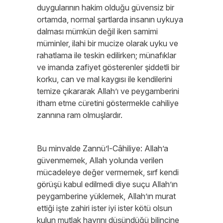
duygularının hakim olduğu güvensiz bir
ortamda, normal şartlarda insanın uykuya
dalması mümkün değil iken samimi
müminler, ilahi bir mucize olarak uyku ve
rahatlama ile teskin edilirken; münafıklar
ve imanda zafiyet gösterenler şiddetli bir
korku, can ve mal kaygısı ile kendilerini
temize çıkararak Allah’ı ve peygamberini
itham etme cüretini göstermekle cahiliye
zannına ram olmuşlardır.
Bu minvalde Zannü’l-Câhiliye: Allah’a
güvenmemek, Allah yolunda verilen
mücadeleye değer vermemek, sırf kendi
görüşü kabul edilmedi diye suçu Allah’ın
peygamberine yüklemek, Allah’ın murat
ettiği işte zahiri ister iyi ister kötü olsun
kulun mutlak hayrını düşündüğü bilincine