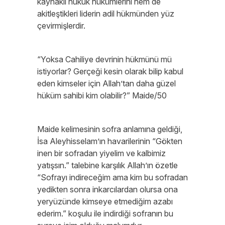
kaynaklı hukuk hükümlerini hem de
akitleştikleri liderin adil hükmünden yüz
çevirmişlerdir.
“Yoksa Cahiliye devrinin hükmünü mü
istiyorlar? Gerçeği kesin olarak bilip kabul
eden kimseler için Allah’tan daha güzel
hüküm sahibi kim olabilir?” Maide/50
Maide kelimesinin sofra anlamına geldiği,
İsa Aleyhisselam’ın havarilerinin “Gökten
inen bir sofradan yiyelim ve kalbimiz
yatışsın.” talebine karşılık Allah’ın özetle
“Sofrayı indireceğim ama kim bu sofradan
yedikten sonra inkarcılardan olursa ona
yeryüzünde kimseye etmediğim azabı
ederim.” koşulu ile indirdiği sofranın bu