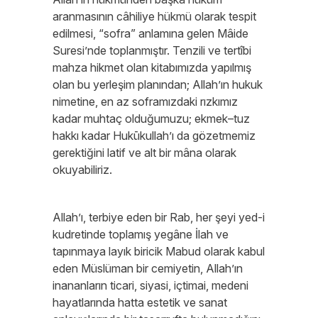
aranmasının câhiliye hükmü olarak tespit
edilmesi, “sofra” anlamına gelen Mâide
Suresi’nde toplanmıştır. Tenzili ve tertîbi
mahza hikmet olan kitabımızda yapılmış
olan bu yerleşim planından; Allah’ın hukuk
nimetine, en az soframızdaki rızkımız
kadar muhtaç olduğumuzu; ekmek–tuz
hakkı kadar Hukūkullah’ı da gözetmemiz
gerektiğini latif ve alt bir mâna olarak
okuyabiliriz.
Allah’ı, terbiye eden bir Rab, her şeyi yed-i
kudretinde toplamış yegâne İlah ve
tapınmaya layık biricik Mabud olarak kabul
eden Müslüman bir cemiyetin, Allah’ın
inananların ticari, siyasi, içtimai, medeni
hayatlarında hatta estetik ve sanat