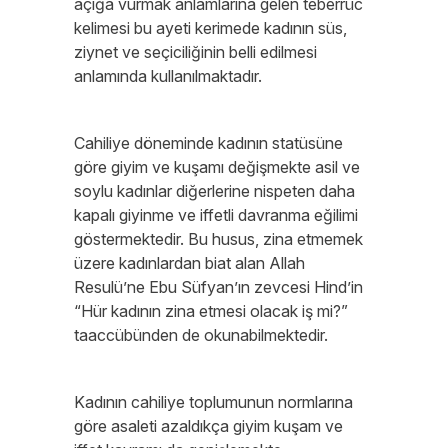
açığa vurmak anlamlarına gelen teberrüc
kelimesi bu ayeti kerimede kadının süs,
ziynet ve seçiciliğinin belli edilmesi
anlamında kullanılmaktadır.
Cahiliye döneminde kadının statüsüne
göre giyim ve kuşamı değişmekte asil ve
soylu kadınlar diğerlerine nispeten daha
kapalı giyinme ve iffetli davranma eğilimi
göstermektedir. Bu husus, zina etmemek
üzere kadınlardan biat alan Allah
Resulü’ne Ebu Süfyan’ın zevcesi Hind’in
“Hür kadının zina etmesi olacak iş mi?”
taaccübünden de okunabilmektedir.
Kadının cahiliye toplumunun normlarına
göre asaleti azaldıkça giyim kuşam ve