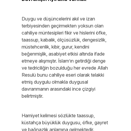
Duygu ve düşüncelerini akıl ve izan
terbiyesinden geçirmekten yoksun olan
cahiliye müntesipleri fikir ve hislerini öfke,
taassup, kabalık, ölçüsüzlük, dengesizlik,
müstehcenlik, kibir, gurur, kendini
beğenmişlik, asabiyet etkisi altında ifade
etmeye alışmıştır. İslam’ın getirdiği denge
ve tedriciliğin bozulduğu her evrede Allah
Resulü bunu cahiliye eseri olarak telakki
etmiş duygulu olmakla duygusal
davranmanın arasındaki ince çizgiyi
belirtmiştir.
Hamiyet kelimesi sözlükte taassup,
küstahça büyüklük duygusu, öfke, gayret
ve bağnazlık anlamına gelmektedir.