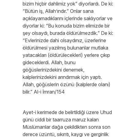
bizim hiçbir dahlimiz yok” diyorlardı. De ki:
“Bütün iş, Allah’ındır.” Onlar sana
açıklayamadıklarını içlerinde saklıyorlar ve
diyorlar ki: “Bu konuda bizim elimizde bir
şey olsaydı, burada öldürülmezdik.” De ki:
“Evlerinizde dahi olsaydınız, üzerlerine
öldürülmesi yazılmış bulunanlar mutlaka
yatacakları (öldürülecekleri) yerlere çıkıp
gideceklerdi. Allah, bunu
göğüslerinizdekini denemek,
kalplerinizdekini arındırmak için yaptı.
Allah, göğüslerin özünü (kalplerde olanı)
bilir.” Al-i İmran/154
Ayet-i kerimede de belirtildiği üzere Uhud
günü ciddi bir taarruza maruz kalan
Müslümanlar dağa çekildikten sonra son
derece üzüntü, sıkıntı, kaygı ve gerginlik