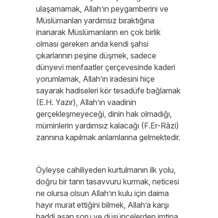
ulaşamamak, Allah’ın peygamberini ve
Müslümanları yardımsız bıraktığına
inanarak Müslümanların en çok birlik
olması gereken anda kendi şahsi
çıkarlarının peşine düşmek, sadece
dünyevi menfaatler çerçevesinde kaderi
yorumlamak, Allah’ın iradesini hiçe
sayarak hadiseleri kör tesadüfe bağlamak
(E.H. Yazır), Allah’ın vaadinin
gerçekleşmeyeceği, dinin hak olmadığı,
müminlerin yardımsız kalacağı (F.Er-Râzi)
zannına kapılmak anlamlarına gelmektedir.
Öyleyse cahiliyeden kurtulmanın ilk yolu,
doğru bir tanrı tasavvuru kurmak, neticesi
ne olursa olsun Allah’ın kulu için daima
hayır murat ettiğini bilmek, Allah’a karşı
haddi aşan soru ve düşüncelerden imtina