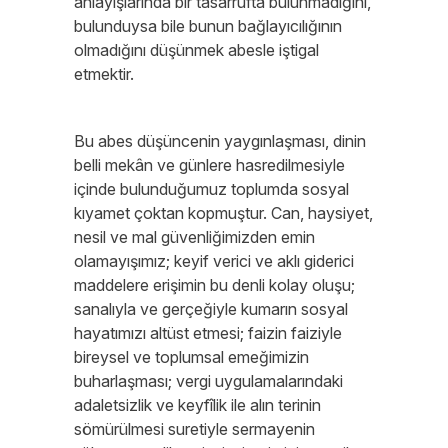
anlayışlarında bir tasarrufta bulunmadığını,
bulunduysa bile bunun bağlayıcılığının
olmadığını düşünmek abesle iştigal
etmektir.
Bu abes düşüncenin yaygınlaşması, dinin
belli mekân ve günlere hasredilmesiyle
içinde bulunduğumuz toplumda sosyal
kıyamet çoktan kopmuştur. Can, haysiyet,
nesil ve mal güvenliğimizden emin
olamayışımız; keyif verici ve aklı giderici
maddelere erişimin bu denli kolay oluşu;
sanalıyla ve gerçeğiyle kumarın sosyal
hayatımızı altüst etmesi; faizin faiziyle
bireysel ve toplumsal emeğimizin
buharlaşması; vergi uygulamalarındaki
adaletsizlik ve keyfîlik ile alın terinin
sömürülmesi suretiyle sermayenin