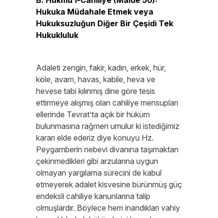
B. Hükmü’l-Câhiliye (Maide 50):
Hukuka Müdahale Etmek veya
Hukuksuzluğun Diğer Bir Çeşidi Tek
Hukukluluk
Adaleti zengin, fakir, kadın, erkek, hür,
köle, avam, havas, kabile, heva ve
hevese tabi kılınmış dine göre tesis
ettirmeye alışmış olan cahiliye mensupları
ellerinde Tevrat’ta açık bir hüküm
bulunmasına rağmen umulur ki istediğimiz
kararı elde ederiz diye konuyu Hz.
Peygamberin nebevi divanına taşımaktan
çekinmedikleri gibi arzularına uygun
olmayan yargılama sürecini de kabul
etmeyerek adalet kisvesine bürünmüş güç
endeksli cahiliye kanunlarına talip
olmuşlardır. Böylece hem inandıkları vahiy