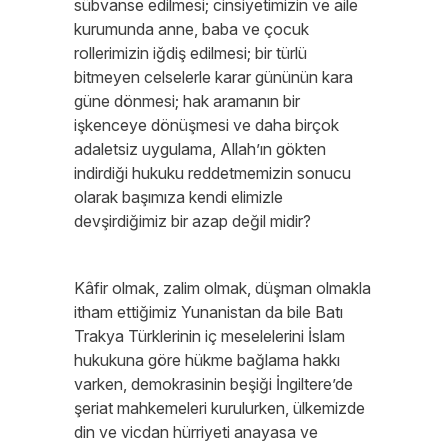
sübvanse edilmesi; cinsiyetimizin ve aile
kurumunda anne, baba ve çocuk
rollerimizin iğdiş edilmesi; bir türlü
bitmeyen celselerle karar gününün kara
güne dönmesi; hak aramanın bir
işkenceye dönüşmesi ve daha birçok
adaletsiz uygulama, Allah’ın gökten
indirdiği hukuku reddetmemizin sonucu
olarak başımıza kendi elimizle
devşirdiğimiz bir azap değil midir?
Kâfir olmak, zalim olmak, düşman olmakla
itham ettiğimiz Yunanistan da bile Batı
Trakya Türklerinin iç meselelerini İslam
hukukuna göre hükme bağlama hakkı
varken, demokrasinin beşiği İngiltere’de
şeriat mahkemeleri kurulurken, ülkemizde
din ve vicdan hürriyeti anayasa ve