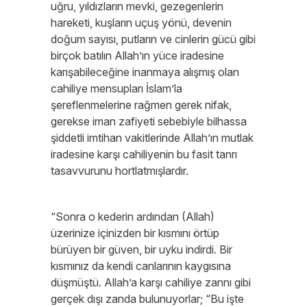
uğru, yıldızların mevki, gezegenlerin
hareketi, kuşların uçuş yönü, devenin
doğum sayısı, putların ve cinlerin gücü gibi
birçok batılın Allah’ın yüce iradesine
karışabileceğine inanmaya alışmış olan
cahiliye mensupları İslam’la
şereflenmelerine rağmen gerek nifak,
gerekse iman zafiyeti sebebiyle bilhassa
şiddetli imtihan vakitlerinde Allah’ın mutlak
iradesine karşı cahiliyenin bu fasit tanrı
tasavvurunu hortlatmışlardır.
“Sonra o kederin ardından (Allah)
üzerinize içinizden bir kısmını örtüp
bürüyen bir güven, bir uyku indirdi. Bir
kısmınız da kendi canlarının kaygısına
düşmüştü. Allah’a karşı cahiliye zannı gibi
gerçek dışı zanda bulunuyorlar; “Bu işte