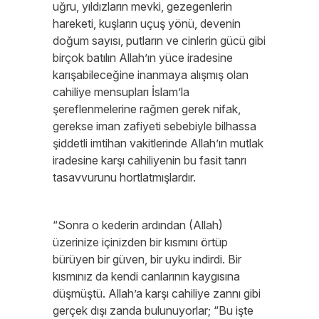
uğru, yıldızların mevki, gezegenlerin
hareketi, kuşların uçuş yönü, devenin
doğum sayısı, putların ve cinlerin gücü gibi
birçok batılın Allah’ın yüce iradesine
karışabileceğine inanmaya alışmış olan
cahiliye mensupları İslam’la
şereflenmelerine rağmen gerek nifak,
gerekse iman zafiyeti sebebiyle bilhassa
şiddetli imtihan vakitlerinde Allah’ın mutlak
iradesine karşı cahiliyenin bu fasit tanrı
tasavvurunu hortlatmışlardır.
“Sonra o kederin ardından (Allah)
üzerinize içinizden bir kısmını örtüp
bürüyen bir güven, bir uyku indirdi. Bir
kısmınız da kendi canlarının kaygısına
düşmüştü. Allah’a karşı cahiliye zannı gibi
gerçek dışı zanda bulunuyorlar; “Bu işte