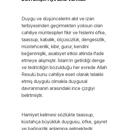
Duygu ve düşüncelerini akıl ve izan
terbiyesinden geçirmekten yoksun olan
cahiliye müntesipleri fikir ve hislerini öfke,
taassup, kabalık, ölçüsüzlük, dengesizlik,
müstehcenlik, kibir, gurur, kendini
beğenmişlik, asabiyet etkisi altında ifade
etmeye alışmıştır. İslam’ın getirdiği denge
ve tedriciliğin bozulduğu her evrede Allah
Resulü bunu cahiliye eseri olarak telakki
etmiş duygulu olmakla duygusal
davranmanın arasındaki ince çizgiyi
belirtmiştir.
Hamiyet kelimesi sözlükte taassup,
küstahça büyüklük duygusu, öfke, gayret
ve bağnazlık anlamına gelmektedir.