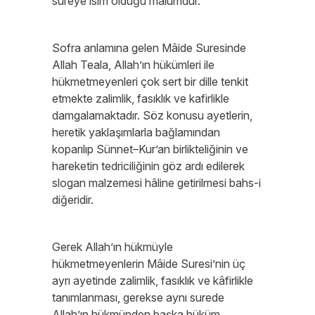
sureye isim olduğu malumdur.
Sofra anlamına gelen Mâide Suresinde
Allah Teala, Allah’ın hükümleri ile
hükmetmeyenleri çok sert bir dille tenkit
etmekte zalimlik, fasıklık ve kafirlikle
damgalamaktadır. Söz konusu ayetlerin,
heretik yaklaşımlarla bağlamından
koparılıp Sünnet–Kur’an birlikteliğinin ve
hareketin tedriciliğinin göz ardı edilerek
slogan malzemesi hâline getirilmesi bahs-i
diğeridir.
Gerek Allah’ın hükmüyle
hükmetmeyenlerin Mâide Suresi’nin üç
ayrı ayetinde zalimlik, fasıklık ve kâfirlikle
tanımlanması, gerekse aynı surede
Allah’ın hükmünden başka hüküm