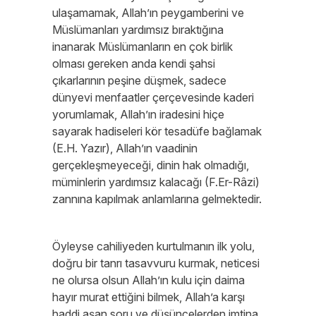
ulaşamamak, Allah’ın peygamberini ve
Müslümanları yardımsız bıraktığına
inanarak Müslümanların en çok birlik
olması gereken anda kendi şahsi
çıkarlarının peşine düşmek, sadece
dünyevi menfaatler çerçevesinde kaderi
yorumlamak, Allah’ın iradesini hiçe
sayarak hadiseleri kör tesadüfe bağlamak
(E.H. Yazır), Allah’ın vaadinin
gerçekleşmeyeceği, dinin hak olmadığı,
müminlerin yardımsız kalacağı (F.Er-Râzi)
zannına kapılmak anlamlarına gelmektedir.
Öyleyse cahiliyeden kurtulmanın ilk yolu,
doğru bir tanrı tasavvuru kurmak, neticesi
ne olursa olsun Allah’ın kulu için daima
hayır murat ettiğini bilmek, Allah’a karşı
haddi aşan soru ve düşüncelerden imtina