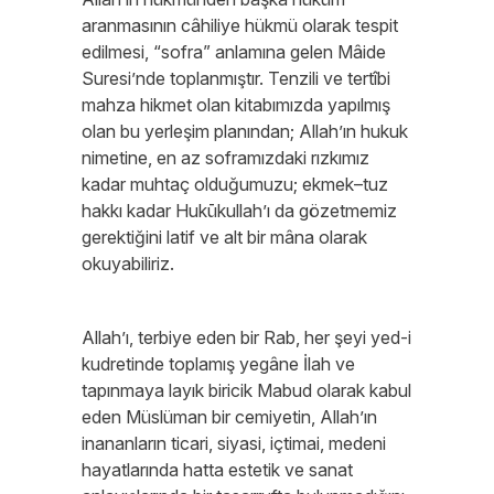
aranmasının câhiliye hükmü olarak tespit
edilmesi, “sofra” anlamına gelen Mâide
Suresi’nde toplanmıştır. Tenzili ve tertîbi
mahza hikmet olan kitabımızda yapılmış
olan bu yerleşim planından; Allah’ın hukuk
nimetine, en az soframızdaki rızkımız
kadar muhtaç olduğumuzu; ekmek–tuz
hakkı kadar Hukūkullah’ı da gözetmemiz
gerektiğini latif ve alt bir mâna olarak
okuyabiliriz.
Allah’ı, terbiye eden bir Rab, her şeyi yed-i
kudretinde toplamış yegâne İlah ve
tapınmaya layık biricik Mabud olarak kabul
eden Müslüman bir cemiyetin, Allah’ın
inananların ticari, siyasi, içtimai, medeni
hayatlarında hatta estetik ve sanat