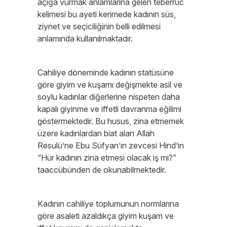
açığa vurmak anlamlarına gelen teberrüc
kelimesi bu ayeti kerimede kadının süs,
ziynet ve seçiciliğinin belli edilmesi
anlamında kullanılmaktadır.
Cahiliye döneminde kadının statüsüne
göre giyim ve kuşamı değişmekte asil ve
soylu kadınlar diğerlerine nispeten daha
kapalı giyinme ve iffetli davranma eğilimi
göstermektedir. Bu husus, zina etmemek
üzere kadınlardan biat alan Allah
Resulü’ne Ebu Süfyan’ın zevcesi Hind’in
“Hür kadının zina etmesi olacak iş mi?”
taaccübünden de okunabilmektedir.
Kadının cahiliye toplumunun normlarına
göre asaleti azaldıkça giyim kuşam ve