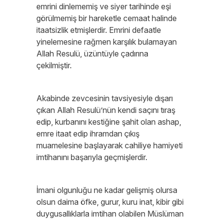
emrini dinlememiş ve siyer tarihinde eşi
görülmemiş bir hareketle cemaat halinde
itaatsizlik etmişlerdir. Emrini defaatle
yinelemesine rağmen karşılık bulamayan
Allah Resulü, üzüntüyle çadırına
çekilmiştir.
Akabinde zevcesinin tavsiyesiyle dışarı
çıkan Allah Resulü’nün kendi saçını tıraş
edip, kurbanını kestiğine şahit olan ashap,
emre itaat edip ihramdan çıkış
muamelesine başlayarak cahiliye hamiyeti
imtihanını başarıyla geçmişlerdir.
İmani olgunluğu ne kadar gelişmiş olursa
olsun daima öfke, gurur, kuru inat, kibir gibi
duygusallıklarla imtihan olabilen Müslüman