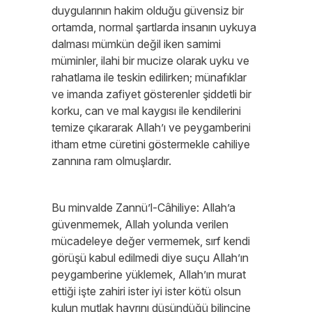
duygularının hakim olduğu güvensiz bir
ortamda, normal şartlarda insanın uykuya
dalması mümkün değil iken samimi
müminler, ilahi bir mucize olarak uyku ve
rahatlama ile teskin edilirken; münafıklar
ve imanda zafiyet gösterenler şiddetli bir
korku, can ve mal kaygısı ile kendilerini
temize çıkararak Allah’ı ve peygamberini
itham etme cüretini göstermekle cahiliye
zannına ram olmuşlardır.
Bu minvalde Zannü’l-Câhiliye: Allah’a
güvenmemek, Allah yolunda verilen
mücadeleye değer vermemek, sırf kendi
görüşü kabul edilmedi diye suçu Allah’ın
peygamberine yüklemek, Allah’ın murat
ettiği işte zahiri ister iyi ister kötü olsun
kulun mutlak hayrını düşündüğü bilincine