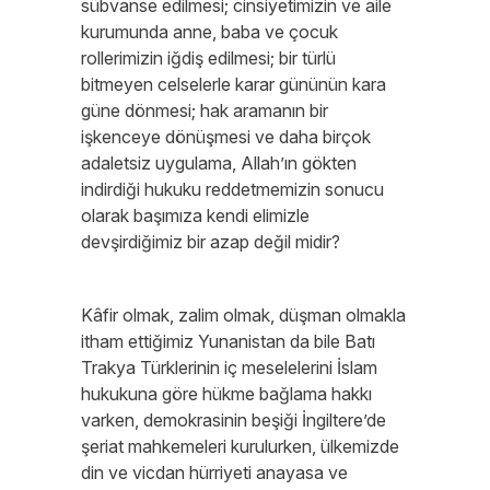
sübvanse edilmesi; cinsiyetimizin ve aile
kurumunda anne, baba ve çocuk
rollerimizin iğdiş edilmesi; bir türlü
bitmeyen celselerle karar gününün kara
güne dönmesi; hak aramanın bir
işkenceye dönüşmesi ve daha birçok
adaletsiz uygulama, Allah’ın gökten
indirdiği hukuku reddetmemizin sonucu
olarak başımıza kendi elimizle
devşirdiğimiz bir azap değil midir?
Kâfir olmak, zalim olmak, düşman olmakla
itham ettiğimiz Yunanistan da bile Batı
Trakya Türklerinin iç meselelerini İslam
hukukuna göre hükme bağlama hakkı
varken, demokrasinin beşiği İngiltere’de
şeriat mahkemeleri kurulurken, ülkemizde
din ve vicdan hürriyeti anayasa ve