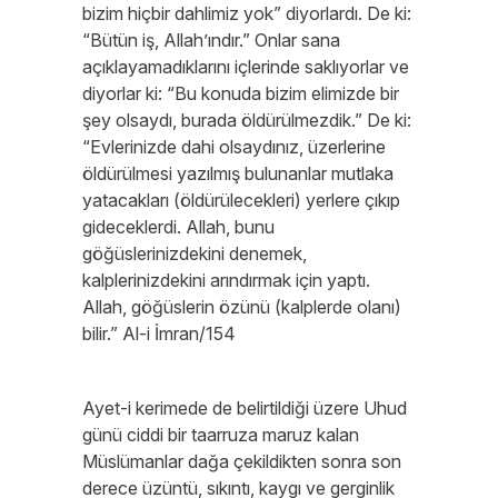
bizim hiçbir dahlimiz yok” diyorlardı. De ki:
“Bütün iş, Allah’ındır.” Onlar sana
açıklayamadıklarını içlerinde saklıyorlar ve
diyorlar ki: “Bu konuda bizim elimizde bir
şey olsaydı, burada öldürülmezdik.” De ki:
“Evlerinizde dahi olsaydınız, üzerlerine
öldürülmesi yazılmış bulunanlar mutlaka
yatacakları (öldürülecekleri) yerlere çıkıp
gideceklerdi. Allah, bunu
göğüslerinizdekini denemek,
kalplerinizdekini arındırmak için yaptı.
Allah, göğüslerin özünü (kalplerde olanı)
bilir.” Al-i İmran/154
Ayet-i kerimede de belirtildiği üzere Uhud
günü ciddi bir taarruza maruz kalan
Müslümanlar dağa çekildikten sonra son
derece üzüntü, sıkıntı, kaygı ve gerginlik