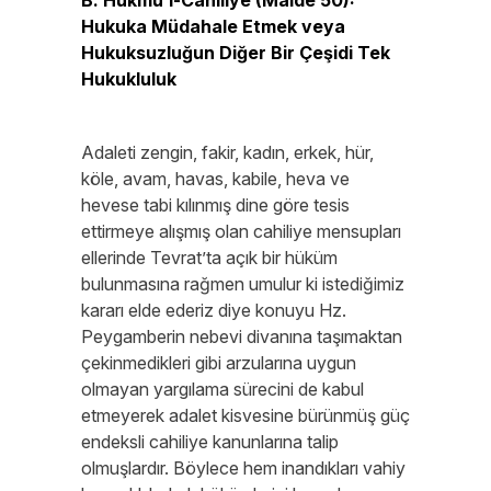
B. Hükmü’l-Câhiliye (Maide 50):
Hukuka Müdahale Etmek veya
Hukuksuzluğun Diğer Bir Çeşidi Tek
Hukukluluk
Adaleti zengin, fakir, kadın, erkek, hür,
köle, avam, havas, kabile, heva ve
hevese tabi kılınmış dine göre tesis
ettirmeye alışmış olan cahiliye mensupları
ellerinde Tevrat’ta açık bir hüküm
bulunmasına rağmen umulur ki istediğimiz
kararı elde ederiz diye konuyu Hz.
Peygamberin nebevi divanına taşımaktan
çekinmedikleri gibi arzularına uygun
olmayan yargılama sürecini de kabul
etmeyerek adalet kisvesine bürünmüş güç
endeksli cahiliye kanunlarına talip
olmuşlardır. Böylece hem inandıkları vahiy