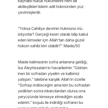
kaynaklı hukuk hükümlerini hem de
akitleştikleri liderin adil hükmünden yüz
çevirmişlerdir.
“Yoksa Cahiliye devrinin hükmünü mü
istiyorlar? Gerçeği kesin olarak bilip kabul
eden kimseler için Allah’tan daha güzel
hüküm sahibi kim olabilir?” Maide/50
Maide kelimesinin sofra anlamına geldiği,
İsa Aleyhisselam’ın havarilerinin “Gökten
inen bir sofradan yiyelim ve kalbimiz
yatışsın.” talebine karşılık Allah’ın özetle
“Sofrayı indireceğim ama kim bu sofradan
yedikten sonra inkarcılardan olursa ona
yeryüzünde kimseye etmediğim azabı
ederim.” koşulu ile indirdiği sofranın bu