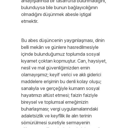
anlayışlarında bir tasarrufta bulunmadığını,
bulunduysa bile bunun bağlayıcılığının
olmadığını düşünmek abesle iştigal
etmektir.
Bu abes düşüncenin yaygınlaşması, dinin
belli mekân ve günlere hasredilmesiyle
içinde bulunduğumuz toplumda sosyal
kıyamet çoktan kopmuştur. Can, haysiyet,
nesil ve mal güvenliğimizden emin
olamayışımız; keyif verici ve aklı giderici
maddelere erişimin bu denli kolay oluşu;
sanalıyla ve gerçeğiyle kumarın sosyal
hayatımızı altüst etmesi; faizin faiziyle
bireysel ve toplumsal emeğimizin
buharlaşması; vergi uygulamalarındaki
adaletsizlik ve keyfîlik ile alın terinin
sömürülmesi suretiyle sermayenin