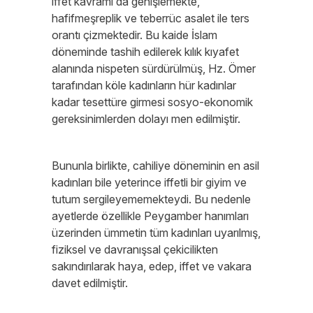
iffet kavramı da genişlemekte,
hafifmeşreplik ve teberrüc asalet ile ters
orantı çizmektedir. Bu kaide İslam
döneminde tashih edilerek kılık kıyafet
alanında nispeten sürdürülmüş, Hz. Ömer
tarafından köle kadınların hür kadınlar
kadar tesettüre girmesi sosyo-ekonomik
gereksinimlerden dolayı men edilmiştir.
Bununla birlikte, cahiliye döneminin en asil
kadınları bile yeterince iffetli bir giyim ve
tutum sergileyememekteydi. Bu nedenle
ayetlerde özellikle Peygamber hanımları
üzerinden ümmetin tüm kadınları uyarılmış,
fiziksel ve davranışsal çekicilikten
sakındırılarak haya, edep, iffet ve vakara
davet edilmiştir.