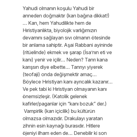
Yahudi olmanın koşulu Yahudi bir
anneden doğmaktır (kan bağına dikkat!)
… Kan, hem Yahudilikte hem de
Hıristiyanlıkta, biyolojik varlığımızın
devamını sağlayan sıvı olmanın ötesinde
bir anlama sahiptir. Aşai Rabbani ayininde
(ritüelinde) ekmek ve şarap (İsa’nın eti ve
kanı) yenir ve içilir… Neden? Tanrı kana
karışsın diye elbette… Tanrıyı yiyerek
(teofaji) onda değişmektir amaç…
Böylece Hıristiyan kanı ayrıcalık kazanır…
Ve pek tabi ki Hıristiyan olmayanın kanı
önemsizleşir. (Katolik gelenek
kafirler/paganlar için “kanı bozuk” der.)
Vampirlik (kan içicilik) bu kültürün
olmazsa olmazıdır. Drakulayı yaratan
zihnin esin kaynağı burasıdır. Hitlere
öjeniyi ilham eden de… Denebilir ki son