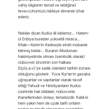
vahiy bilgisinin temsil ve tebliğine)
teveccühümüzü kıbleye dönerek izhar
ederiz.
Nebiler diyarı Kudüs ilk kıblemiz… Hatem-
ül Enbiya buradan yükseldi miraca…
Kitab-ı Kerim’in ifadesiyle etrafı mübarek
kılınmış belde… Buranın Müslüman
hakimiyetinde olması (sembolik olarak)
nübüvvet zincirinin son halkası
Elçi(s.a.v)’ye sadık olanların tarihin öznesi
olduğunu gösterir. Yüce Kur’an’ın gazaba
uğrayanlar ve sapıtanlar olarak tavsif
ettiği Yahudi ve Hıristiyanların Kudüs
üzerinde hak iddiaları, nübüvvete
ihanetlerinden dolayı, temelsizdir. Kaldı ki
hem yakın hem de uzak tarih onların