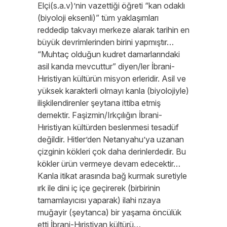
Elçi(s.a.v)’nin vazettiği öğreti “kan odaklı
(biyoloji eksenli)” tüm yaklaşımları
reddedip takvayı merkeze alarak tarihin en
büyük devrimlerinden birini yapmıştır…
“Muhtaç olduğun kudret damarlarındaki
asil kanda mevcuttur” diyen/ler İbrani-
Hıristiyan kültürün misyon erleridir. Asil ve
yüksek karakterli olmayı kanla (biyolojiyle)
ilişkilendirenler şeytana ittiba etmiş
demektir. Faşizmin/Irkçılığın İbrani-
Hıristiyan kültürden beslenmesi tesadüf
değildir. Hitler’den Netanyahu’ya uzanan
çizginin kökleri çok daha derinlerdedir. Bu
kökler ürün vermeye devam edecektir…
Kanla itikat arasında bağ kurmak suretiyle
ırk ile dini iç içe geçirerek (birbirinin
tamamlayıcısı yaparak) ilahi rızaya
muğayir (şeytanca) bir yaşama öncülük
etti İbrani-Hıristiyan kültürü…