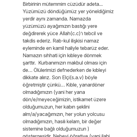
Birbirinin mütemmim cüzüdür adeta...
Yüzümüzü döndüğümüz yer yöneldiğimiz
yerdir aynı zamanda. Namazda
yüzümüzü ayağımızın bastığı yere
değdirerek yüce Allah(c.c)’ı tebcil ve
takdis ederiz. Rab-kul ilişkisi namaz
eyleminde en kamil haliyle tebarüz eder.
Namazın sıhhati için kıbleye dönmek
şarttır. Kurbanımızın makbul olması için
de… Ölülerimizi defnederken de kıbleyi
dikkate alırız. Son Elçi(s.a.v) böyle
öğretmiştir çünkü… Kıble, yanardöner
olmadığımızın (yani her yana
dön/e/meyeceğimizin, istikamet üzere
olduğumuzun, her kabın şeklini
alm/a/yacağımızın, her yolun yolcusu
olmadığımızın, hasılı kelam, bir değer
sistemine bağlı olduğumuzun )
göstergesidir. Nebevi öğretiye (yani ilahi