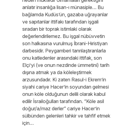
neden muktedir olmamaları gerektiğini
anlatır insanlığa lisan-ı münasiple… Bu
bağlamda Kudüs’ün, gazaba uğrayanlar
ve sapıtanlar ittifakı tarafından işgali
sıradan bir toprak istimlaki olarak
değerlendirilemez. Bu işgal nübüvvetin
son halkasına vurulmuş İbrani-Hıristiyan
darbesidir. Peygamberi tanrılaştıranlarla
onu katledenler arasındaki ittifak, son
Elçi’yi (ve onun nezdinde ümmetini) tarih
dışına atmak ya da köleleştirmek
arzusundadır. Ki zaten Rasul-i Ekrem’in
siyahi cariye Hacer’in soyundan gelmesi
onun köle olduğunun delili olarak kabul
edilir İsrailoğulları tarafından. “Köle asil
doğur/a/maz derler” cariye Hacer’in
sülbünden gelenleri tahkir ve tahfif etmek
için…