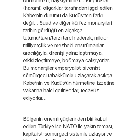
onurumuzu, haysiyetimizi… Kleptokrat
(harami) oligarklar tarafından işgal edilen
Kabe’nin durumu da Kudüs’ten farklı
değil… Suud ve diğer körfez monarşileri
tarihin gördüğü en alçakça
tutumu/tavrı/tarzı tercih ederek, mikro-
milliyetçilik ve mezhebi enstrümanlar
aracılığıyla, direnişi yalnızlaştırmaya,
etkisizleştirmeye, boğmaya çalışıyorlar.
Bu monarşiler emperyalist-siyonist-
sömürgeci tahakkümle uzlaşarak açıkça
Kabe’nin ve Kudüs’ün hürmetine-izzetine-
vakarına halel getiriyorlar, tecavüz
ediyorlar…
Bölgenin önemli güçlerinden biri kabul
edilen Türkiye ise NATO ile yakın teması,
kapitalist-sömürgeci sistemle uzlaşısı ve