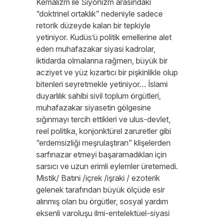
Kemalizm ile Siyonizm arasındaki
“doktrinel ortaklık” nedeniyle sadece
retorik düzeyde kalan bir tepkiyle
yetiniyor. Kudüs’ü politik emellerine alet
eden muhafazakar siyasi kadrolar,
iktidarda olmalarına rağmen, büyük bir
acziyet ve yüz kızartıcı bir pişkinlikle olup
bitenleri seyretmekle yetiniyor… İslami
duyarlılık sahibi sivil toplum örgütleri,
muhafazakar siyasetin gölgesine
sığınmayı tercih ettikleri ve ulus-devlet,
reel politika, konjonktürel zaruretler gibi
“erdemsizliği meşrulaştıran” klişelerden
sarfınazar etmeyi başaramadıkları için
sarsıcı ve uzun erimli eylemler üretemedi.
Mistik/ Batıni /içrek /işraki / ezoterik
gelenek tarafından büyük ölçüde esir
alınmış olan bu örgütler, sosyal yardım
eksenli varoluşu ilmi-entelektüel-siyasi