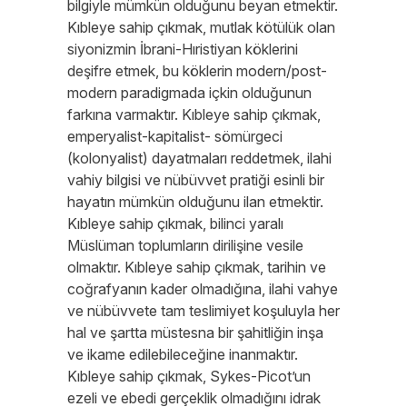
bilgiyle mümkün olduğunu beyan etmektir.
Kıbleye sahip çıkmak, mutlak kötülük olan
siyonizmin İbrani-Hıristiyan köklerini
deşifre etmek, bu köklerin modern/post-
modern paradigmada içkin olduğunun
farkına varmaktır. Kıbleye sahip çıkmak,
emperyalist-kapitalist- sömürgeci
(kolonyalist) dayatmaları reddetmek, ilahi
vahiy bilgisi ve nübüvvet pratiği esinli bir
hayatın mümkün olduğunu ilan etmektir.
Kıbleye sahip çıkmak, bilinci yaralı
Müslüman toplumların dirilişine vesile
olmaktır. Kıbleye sahip çıkmak, tarihin ve
coğrafyanın kader olmadığına, ilahi vahye
ve nübüvvete tam teslimiyet koşuluyla her
hal ve şartta müstesna bir şahitliğin inşa
ve ikame edilebileceğine inanmaktır.
Kıbleye sahip çıkmak, Sykes-Picot’un
ezeli ve ebedi gerçeklik olmadığını idrak