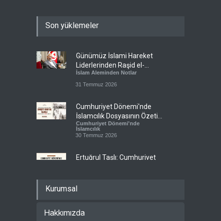
Son yüklemeler
Günümüz İslami Hareket
Liderlerinden Raşid el-
İslam Aleminden Notlar
Gannuşi’ye Seküler Faşizmin
Zindanlarında Ağır Tecrit
31 Temmuz 2026
Cumhuriyet Dönemi'nde
İslamcılık Dosyasının Özeti
Cumhuriyet Dönemi'nde
Sizlerle!
İslamcılık
30 Temmuz 2026
Ertuğrul Taşlı: Cumhuriyet
Dönemi İslamcılığının en
Cumhuriyet Dönemi'nde
büyük başarısı, bu
İslamcılık
topraklarda İslam'ın
28 Temmuz 2026
Kurumsal
kamusal hafızasını canlı
tutmuş olmasıdır.
Dr. Abdullah Turhan: 90’lı
Hakkımızda
yıllarda yoğun olarak