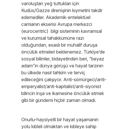
varoluştan yeğ tuttukları için
Kudüs/Gazze direnişinin kıymetini takdir
edemediler. Akademik-entelektüel
camianın ekserisi Avrupa merkezci
(eurocentric) bilgi sisteminin kavramsal
ve kurumsal tahakkümüne razı
olduğundan, esaslı bir muhalif duruşa
öncülük etmeleri beklenemez. Türkiye’de
sosyal bilimler, bidayetinden beri, “beyaz
adam”ın dünya görüşü ve hayat tarzının
bu ülkede nasıl tahkim ve terviç
edileceğini çalışıyor. Anti-sömürgeci/anti-
emperyalist/anti-kapitalist/anti-siyonist
bilincin inşa ve ikamesine öncülük etmek
gibi bir gündemi hiçbir zaman olmadı.
Onurlu-haysiyetli bir hayat yaşamanın
yolu kıbleli olmaktan ve kıbleye sahip