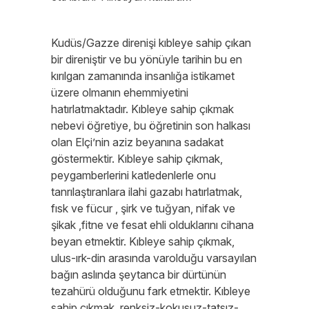
Kudüs/Gazze direnişi kıbleye sahip çıkan
bir direniştir ve bu yönüyle tarihin bu en
kırılgan zamanında insanlığa istikamet
üzere olmanın ehemmiyetini
hatırlatmaktadır. Kıbleye sahip çıkmak
nebevi öğretiye, bu öğretinin son halkası
olan Elçi’nin aziz beyanına sadakat
göstermektir. Kıbleye sahip çıkmak,
peygamberlerini katledenlerle onu
tanrılaştıranlara ilahi gazabı hatırlatmak,
fısk ve fücur , şirk ve tuğyan, nifak ve
şikak ,fitne ve fesat ehli olduklarını cihana
beyan etmektir. Kıbleye sahip çıkmak,
ulus-ırk-din arasında varolduğu varsayılan
bağın aslında şeytanca bir dürtünün
tezahürü olduğunu fark etmektir. Kıbleye
sahip çıkmak, renksiz-kokusuz-tatsız-