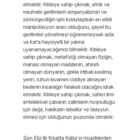
etmektir. Kıbleye sahip çıkmak, etnik ve
mezhebi gerilimlerin emperyalizmin ve
sömürgeciliğin işini kolaylaştıran en etkili
manipülasyon aracı olduğunu, şayet bu
gerilimleri yönetmeyi öğrenemezsek asla
ve kat’a haysiyetli bir yarına
uyanamayacağımızı bilmektir. Kıbleye
sahip çıkmak, metafiziği olmayan fiziğin,
manası olmayan maddenin, ahireti
olmayan dünyanın, gökle irtibatı kesilmiş
yerin, ruhun kıvamını ciddiye almayan
bedenin insanlığın felaketi olacağını idrak
etmektir. Kıbleye sahip çıkmak, sahici ilmi-
entelektüel çabanın zalimlerin hoşnutluğu
için değil, hakikatin tebellür ve taayyün
etmesi için olduğunun şuurunda olmaktır.
Son Elçi ilk fırsatta Kabe’yi müşriklerden