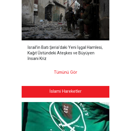
İsrail’in Batı Şeria’daki Yeni İşgal Hamlesi,
Kağıt Üstündeki Ateşkes ve Büyüyen
İnsani Kriz
Tümünü Gör
İslami Hareketler