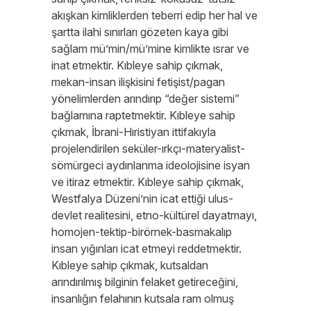
akışkan kimliklerden teberri edip her hal ve
şartta ilahi sınırları gözeten kaya gibi
sağlam mü’min/mü’mine kimlikte ısrar ve
inat etmektir. Kıbleye sahip çıkmak,
mekan-insan ilişkisini fetişist/pagan
yönelimlerden arındırıp “değer sistemi”
bağlamına raptetmektir. Kıbleye sahip
çıkmak, İbrani-Hıristiyan ittifakıyla
projelendirilen seküler-ırkçı-materyalist-
sömürgeci aydınlanma ideolojisine isyan
ve itiraz etmektir. Kıbleye sahip çıkmak,
Westfalya Düzeni’nin icat ettiği ulus-
devlet realitesini, etno-kültürel dayatmayı,
homojen-tektip-birörnek-basmakalıp
insan yığınları icat etmeyi reddetmektir.
Kıbleye sahip çıkmak, kutsaldan
arındırılmış bilginin felaket getireceğini,
insanlığın felahının kutsala ram olmuş