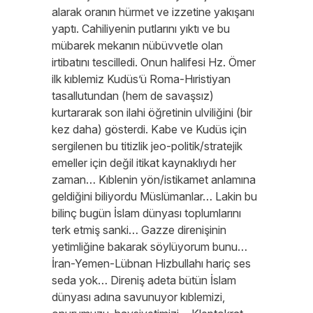
alarak oranın hürmet ve izzetine yakışanı
yaptı. Cahiliyenin putlarını yıktı ve bu
mübarek mekanın nübüvvetle olan
irtibatını tescilledi. Onun halifesi Hz. Ömer
ilk kıblemiz Kudüs’ü Roma-Hıristiyan
tasallutundan (hem de savaşsız)
kurtararak son ilahi öğretinin ulviliğini (bir
kez daha) gösterdi. Kabe ve Kudüs için
sergilenen bu titizlik jeo-politik/stratejik
emeller için değil itikat kaynaklıydı her
zaman… Kıblenin yön/istikamet anlamına
geldiğini biliyordu Müslümanlar… Lakin bu
bilinç bugün İslam dünyası toplumlarını
terk etmiş sanki… Gazze direnişinin
yetimliğine bakarak söylüyorum bunu…
İran-Yemen-Lübnan Hizbullahı hariç ses
seda yok… Direniş adeta bütün İslam
dünyası adına savunuyor kıblemizi,