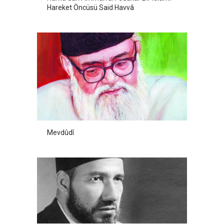
Hareket Öncüsü Said Havvâ
Mevdûdî