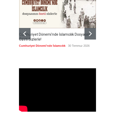
Cumhuriyet Dönemi'nde İslamcılık Dosyasının
Ertuğru
Özeti Sizlerle!
en büyü
kamusal
Cumhuriyet Dönemi'nde İslamcılık
30 Temmuz 2026
Cumhuri