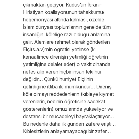
çıkmaktan geçiyor. Kudüs’ün İbrani-
Hıristiyan koalisyonunun tahakkümü/
hegemonyası altında kalması, özelde
İslam dünyası toplumlarının genelde tüm
insanlığın köleliğe razı olduğu anlamına
gelir. Alemlere rahmet olarak gönderilen
Elçi(s.a.v)’nin öğretisi yetimse (ki
kanaatimce direnişin yetimliği öğretinin
yetimliğine delalet eder) o vakit cihanda
nefes alıp veren hiçbir insan teki hür
değildir… Çünkü hürriyet Elçi’nin
getirdiğine ittiba ile mümkündür… Direniş,
köle olmayı reddedenlerin (kıbleye kıymet
verenlerin, nebinin öğretisine sadakat
gösterenlerin) omuzlarında yükseliyor ve
destansı bir mücadeleyi bayraklaştırıyor…
Bu nedenle daha ilk günden zafere erişti…
Kıblesizlerin anlayamayacağı bir zafer…