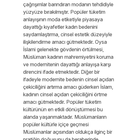
çağrışımlar barındıran modanın tehdidiyle
yüzyüze bırakılmıştır. Popüler tüketim
anlayışının moda etiketiyle piyasaya
dayattığı kıyafetler kadın bedenini
saydamlaştırma, cinsel estetik düzeyiyle
ilişkilendirme amacı gütmektedir. Oysa
İslami gelenekte gövdenin örtülmesi,
Müslüman kadının mahremiyetini koruma
ve modernitenin dayattığı anlayışa karşı
direncini ifade etmektedir. Diğer bir
ifadeyle modernite bedenin cinsel açıdan
çekiciliğini artırma amacı güderken İslam,
kadının cinsel açıdan çekiciliğini örtme
amacı gütmektedir. Popüler tüketim
kültürünün en etkili dönüştürmesi bu
alanda yaşanmaktadır. Müslümanların
popüler kültürle içiçe geçmesi
Müslümanlar açısından oldukça ilginç bir
pratiğin doğuşunu da beraberinde