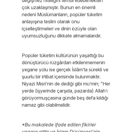
değişmez niteliğini temsil edebilmekten
çok uzaklaşmıştır. Bunun en önemli
nedeni Müslümanların, popüler tüketim
anlayışına teslim olarak onu
içselleştirmeleri ve dinin özüyle olan
uyumsuzluğunu dikkate almamalarıdır.
Popüler tüketim kültürünün yaşattığı bu
dönüştürücü rüzgârdan etkilenmemenin
yegane yolu ise gerçek İslâm’la sürekli ve
şuurlu bir irtibat içerisinde bulunmaktır.
Niyazi Mısri’nin de dediği gibi mü’min; “Her
yerde (işyerinde çarşıda, pazarda) Allah’ı
görüyormuşçasına günde beş defa kıldığı
namaz gibi olabilmelidir.
*Bu makalede ifade edilen fikirler
yazara aittir ve İslam Düşüncesi'nin