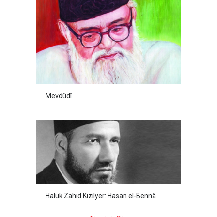
Mevdûdî
Haluk Zahid Kızılyer: Hasan el-Bennâ