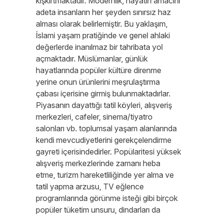
kışkırtmaktadır. Modernlik, hayatın amacını
adeta insanların her şeyden sınırsız haz
alması olarak belirlemiştir. Bu yaklaşım,
İslami yaşam pratiğinde ve genel ahlaki
değerlerde inanılmaz bir tahribata yol
açmaktadır. Müslümanlar, günlük
hayatlarında popüler kültüre direnme
yerine onun ürünlerini meşrulaştırma
çabası içerisine girmiş bulunmaktadırlar.
Piyasanın dayattığı tatil köyleri, alışveriş
merkezleri, cafeler, sinema/tiyatro
salonları vb. toplumsal yaşam alanlarında
kendi mevcudiyetlerini gerekçelendirme
gayreti içerisindedirler. Popülaritesi yüksek
alışveriş merkezlerinde zamanı heba
etme, turizm hareketliliğinde yer alma ve
tatil yapma arzusu, TV eğlence
programlarında görünme isteği gibi birçok
popüler tüketim unsuru, dindarları da