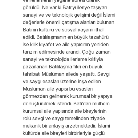
ve ilerlemenin yegane adresi olarak
görüldü. Ne var ki Batı’yı ileriye taşıyan
sanayi ve ve teknolojik gelişimi değil İslami
değerlerle önemli çatışma alanları bulunan
Batının kültürü ve sosyal yaşamı ithal
edildi. Batılılaşmanın en büyük tezahürü
ise kılık kıyafet ve aile yapısının yeniden
tanzim edilmesinde arandı. Çoğu zaman
sanayi ve teknolojide ilerleme kılıfıyla
pazarlanan Batılılaşma fikri en büyük
tahribatı Müslüman ailede yaşattı. Sevgi
ve saygı esasları üzerine inşa edilen
Müslüman aile yapısı bu esasları
görmezden gelinerek kurumsal bir yapıya
dönüştürülmek istendi. Batı’dan mülhem
kurumsal aile yapısında aile bireylerinin
rolü sevgi ve saygı temelinden ziyade
mekanik bir anlayış arzetmektedir. İslami
kültürde aile bireyleri birbirleriyle güçlü