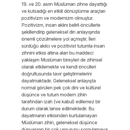
19. ve 20. asrın Müslüman zihne dayattığı
ve kutsadığı en etkili dönüştürme araçları
pozitivizm ve modernizm olmuştur.
Pozitivizm, insan aklını belirli öncüllerle
şekillendirip geleneksel din anlayışında
önemli çözülmelere yol açmıştır. İleri
sürdüğü akılcı ve pozitivist tutumla insan
zihnini etkisi altına alan bu maddeci
yaklaşım Müslüman bireyleri de zihinsel
olarak etkilemekte ve kendi öncülleri
doğrultusunda tavır geliştirmelerini
dayatmaktadır. Geleneksel anlayışta
normal görülen pek çok dini ve kültürel
düşünce ve tutum modern zihin
tarafından izah (ve kabul) edilemez bir
durum olarak lanse edilmektedir. Bu
dayatmanın etkisinden kurtulamayan
Müslüman zihin, geleneksel düşünce
dünyasının bir çok unsurunu sorgulamaya