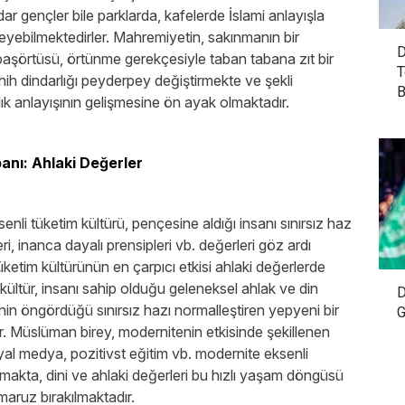
indar gençler bile parklarda, kafelerde İslami anlayışla
leyebilmektedirler. Mahremiyetin, sakınmanın bir
D
başörtüsü, örtünme gerekçesiyle taban tabana zıt bir
T
ahih dindarlığı peyderpey değiştirmekte ve şekli
B
ık anlayışının gelişmesine ön ayak olmaktadır.
anı: Ahlaki Değerler
nli tüketim kültürü, pençesine aldığı insanı sınırsız haz
ri, inanca dayalı prensipleri vb. değerleri göz ardı
ketim kültürünün en çarpıcı etkisi ahlaki değerlerde
kültür, insanı sahip olduğu geleneksel ahlak ve din
D
nin öngördüğü sınırsız hazı normalleştiren yepyeni bir
G
ır. Müslüman birey, modernitenin etkisinde şekillenen
yal medya, pozitivst eğitim vb. modernite eksenli
ulmakta, dini ve ahlaki değerleri bu hızlı yaşam döngüsü
aruz bırakılmaktadır.