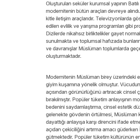
Oluşturulan seküler kurumsal yapının Batılı
modernitenin bütün araçları devreye alındı.
kitle iletişim araçlarıdır. Televizyonlarda gö
edilen evlilik ve yarışma programları gibi p
Dizilerde nikahsız birliktelikler gayet norma
sunulmakta ve toplumsal hafızada bunların
ve davranışlar Müslüman toplumlarda geçerl
oluşturmaktadır.
Modernitenin Müslüman birey üzerindeki en 
giyim kuşamına yönelik olmuştur. Vücudun m
açısından görünürlüğünü artıracak cinsel 
bırakılmıştır. Popüler tüketim anlayışının m
bedenini saydamlaştırma, cinsel estetik düz
gelenekte gövdenin örtülmesi, Müslüman 
dayattığı anlayışa karşı direncini ifade etm
açıdan çekiciliğini artırma amacı güderken 
gütmektedir. Popüler tüketim kültürünün e