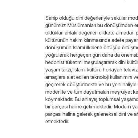
Sahip olduğu dini değerleriyle seküler mod
günümüz Müslümanları bu dönüşümden en b
oldukları ahlaki değerleri dikkate almadan 
kültürünün hakim kılınmasında adeta payan
dönüşümün İslami ilkelerle örtüşüp örtüşme
yoğrularak hergeçen gün daha da önemsiz ha
hedonist tüketimi meşrulaştırarak dini kültü
yaşam tarzı, İslami kültürü horlayan televi
amaçlara alet edilen teknoloji kullanımını ve
geçirerek döüştürmekte ve bu yeni haliyle m
modenite ve tüm dayatmaları meşruiyet kes
koymaktadır. Bu anlayış toplumsal yaşamda
bir parçası haline getirmektedir. Modern ya
parçası haline gelerek geleneksel dini ve ah
etmektedir.