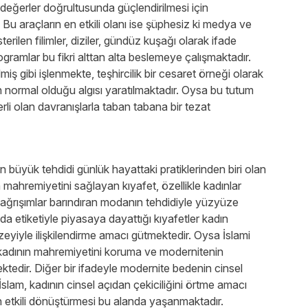
 değerler doğrultusunda güçlendirilmesi için
 Bu araçların en etkili olanı ise şüphesiz ki medya ve
sterilen filimler, diziler, gündüz kuşağı olarak ifade
rogramlar bu fikri alttan alta beslemeye çalışmaktadır.
lmiş gibi işlenmekte, teşhircilik bir cesaret örneği olarak
 normal olduğu algısı yaratılmaktadır. Oysa bu tutum
i olan davranışlarla taban tabana bir tezat
büyük tehdidi günlük hayattaki pratiklerinden biri olan
ahremiyetini sağlayan kıyafet, özellikle kadınlar
çağrışımlar barındıran modanın tehdidiyle yüzyüze
oda etiketiyle piyasaya dayattığı kıyafetler kadın
eyiyle ilişkilendirme amacı gütmektedir. Oysa İslami
kadının mahremiyetini koruma ve modernitenin
ektedir. Diğer bir ifadeyle modernite bedenin cinsel
İslam, kadının cinsel açıdan çekiciliğini örtme amacı
n etkili dönüştürmesi bu alanda yaşanmaktadır.