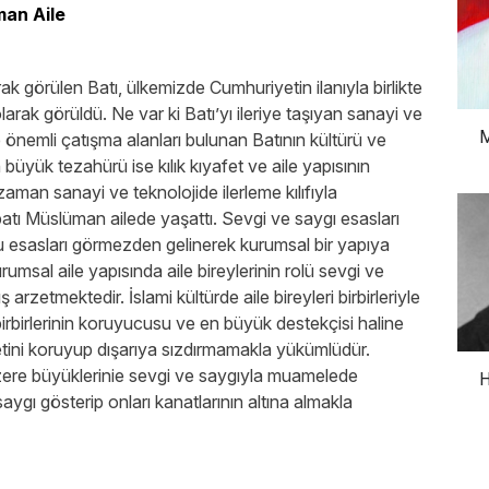
man Aile
ak görülen Batı, ülkemizde Cumhuriyetin ilanıyla birlikte
arak görüldü. Ne var ki Batı’yı ileriye taşıyan sanayi ve
M
le önemli çatışma alanları bulunan Batının kültürü ve
 büyük tezahürü ise kılık kıyafet ve aile yapısının
man sanayi ve teknolojide ilerleme kılıfıyla
batı Müslüman ailede yaşattı. Sevgi ve saygı esasları
u esasları görmezden gelinerek kurumsal bir yapıya
msal aile yapısında aile bireylerinin rolü sevgi ve
rzetmektedir. İslami kültürde aile bireyleri birbirleriyle
 birbirlerinin koruyucusu ve en büyük destekçisi haline
yetini koruyup dışarıya sızdırmamakla yükümlüdür.
ere büyüklerinie sevgi ve saygıyla muamelede
H
gı gösterip onları kanatlarının altına almakla