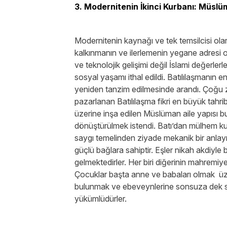
3. Modernitenin İkinci Kurbanı: Müslü
Modernitenin kaynağı ve tek temsilcisi olar
kalkınmanın ve ilerlemenin yegane adresi ol
ve teknolojik gelişimi değil İslami değerler
sosyal yaşamı ithal edildi. Batılılaşmanın en
yeniden tanzim edilmesinde arandı. Çoğu za
pazarlanan Batılılaşma fikri en büyük tahri
üzerine inşa edilen Müslüman aile yapısı b
dönüştürülmek istendi. Batı’dan mülhem kuru
saygı temelinden ziyade mekanik bir anlayış a
güçlü bağlara sahiptir. Eşler nikah akdiyle
gelmektedirler. Her biri diğerinin mahremi
Çocuklar başta anne ve babaları olmak üz
bulunmak ve ebeveynlerine sonsuza dek say
yükümlüdürler.