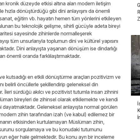
rı kronik düzeyde etkisi altına alan modern iletişim
G
e hızla dönüştürdüğü gibi dini anlayışını da önemli
R
 sanat, eğitim vb. hayatın hemen tüm yönlerini etkileyen
Z
ulunan bu teknolojik gelişme, sihirli gücüyle adeta bireyi
aritesi sayesinde zihinlerde normalleşerek
ayışı tüm unsurlarıyla toplumun dini ve kültürel yapısını
aktadır. Dini anlayışta yaşanan dönüşüm ise dindarlığı
an önemli oranda farklılaştırmaktadır.
ve kutsadığı en etkili dönüştürme araçları pozitivizm ve
belirli öncüllerle şekillendirip geleneksel din
 İleri sürdüğü akılcı ve pozitivist tutumla insan zihnini
üman bireyleri de zihinsel olarak etkilemekte ve kendi
İ
ini dayatmaktadır. Geleneksel anlayışta normal görülen
K
modern zihin tarafından izah (ve kabul) edilemez bir
İ
tmanın etkisinden kurtulamayan Müslüman zihin,
nsurunu sorgulamaya ve bu konudaki tutumunu
yun eğer hale gelmektedir. Bu konu ayrı bir inceleme