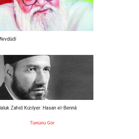
evdûdî
aluk Zahid Kızılyer: Hasan el-Bennâ
Tümünü Gör