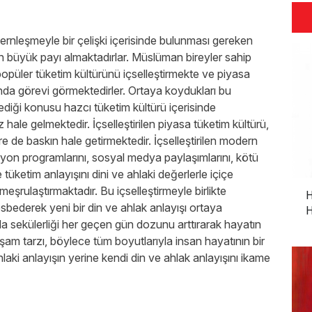
ernleşmeyle bir çelişki içerisinde bulunması gereken
üyük payı almaktadırlar. Müslüman bireyler sahip
popüler tüketim kültürünü içselleştirmekte ve piyasa
da görevi görmektedirler. Ortaya koydukları bu
diği konusu hazcı tüketim kültürü içerisinde
le gelmektedir. İçselleştirilen piyasa tüketim kültürü,
re de baskın hale getirmektedir. İçselleştirilen modern
zyon programlarını, sosyal medya paylaşımlarını, kötü
 tüketim anlayışını dini ve ahlaki değerlerle içiçe
eşrulaştırmaktadır. Bu içselleştirmeyle birlikte
H
bederek yeni bir din ve ahlak anlayışı ortaya
H
 sekülerliği her geçen gün dozunu arttırarak hayatın
şam tarzı, böylece tüm boyutlarıyla insan hayatının bir
laki anlayışın yerine kendi din ve ahlak anlayışını ikame