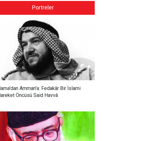
Portreler
ama'dan Amman'a: Fedakâr Bir İslami
areket Öncüsü Said Havvâ