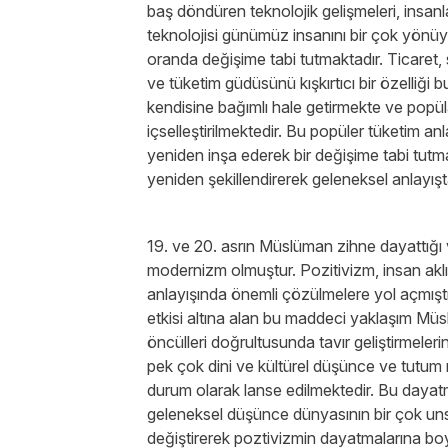
baş döndüren teknolojik gelişmeleri, insanla
teknolojisi günümüz insanını bir çok yönüyl
oranda değişime tabi tutmaktadır. Ticaret,
ve tüketim güdüsünü kışkırtıcı bir özelliği b
kendisine bağımlı hale getirmekte ve popül
içselleştirilmektedir. Bu popüler tüketim anl
yeniden inşa ederek bir değişime tabi tutm
yeniden şekillendirerek geleneksel anlayışt
19. ve 20. asrın Müslüman zihne dayattığı 
modernizm olmuştur. Pozitivizm, insan aklını 
anlayışında önemli çözülmelere yol açmıştır.
etkisi altına alan bu maddeci yaklaşım Müsl
öncülleri doğrultusunda tavır geliştirmeler
pek çok dini ve kültürel düşünce ve tutum 
durum olarak lanse edilmektedir. Bu daya
geleneksel düşünce dünyasının bir çok u
değiştirerek poztivizmin dayatmalarına bo