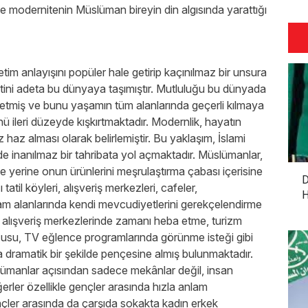
ise modernitenin Müslüman bireyin din algısında yarattığı
tim anlayışını popüler hale getirip kaçınılmaz bir unsura
tini adeta bu dünyaya taşımıştır. Mutluluğu bu dünyada
etmiş ve bunu yaşamın tüm alanlarında geçerli kılmaya
ü ileri düzeyde kışkırtmaktadır. Modernlik, hayatın
 haz alması olarak belirlemiştir. Bu yaklaşım, İslami
e inanılmaz bir tahribata yol açmaktadır. Müslümanlar,
e yerine onun ürünlerini meşrulaştırma çabası içerisine
D
atil köyleri, alışveriş merkezleri, cafeler,
H
şam alanlarında kendi mevcudiyetlerini gerekçelendirme
ek alışveriş merkezlerinde zamanı heba etme, turizm
rzusu, TV eğlence programlarında görünme isteği gibi
a dramatik bir şekilde pençesine almış bulunmaktadır.
lümanlar açısından sadece mekânlar değil, insan
eğerler özellikle gençler arasında hızla anlam
nçler arasında da çarşıda sokakta kadın erkek