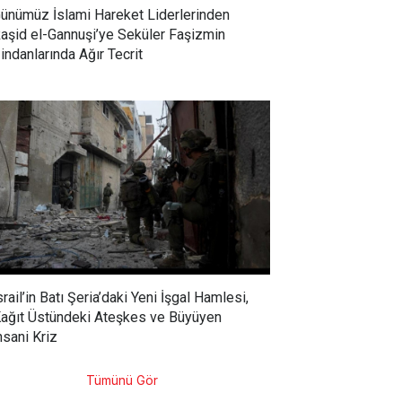
ünümüz İslami Hareket Liderlerinden
aşid el-Gannuşi’ye Seküler Faşizmin
indanlarında Ağır Tecrit
srail’in Batı Şeria’daki Yeni İşgal Hamlesi,
ağıt Üstündeki Ateşkes ve Büyüyen
nsani Kriz
Tümünü Gör