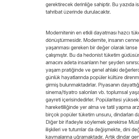
gerektirecek derinliğe sahiptir. Bu yazıda 
tahribat üzerinde durulacaktır.
Modernitenin en etkili dayatması hazcı tüke
dönüştürmesidir. Modernite, insanın cenne
yaşanması gereken bir değer olarak lanse 
çalışmıştır. Bu da hedonist tüketim güdüsün
amacını adeta insanların her şeyden sınırsız
yaşam pratiğinde ve genel ahlaki değerlerd
günlük hayatlarında popüler kültüre direnm
girmiş bulunmaktadırlar. Piyasanın dayattığı t
sinema/tiyatro salonları vb. toplumsal ya
gayreti içerisindedirler. Popülaritesi yüks
hareketliliğinde yer alma ve tatil yapma a
birçok popüler tüketim unsuru, dindarları d
Diğer bir ifadeyle söylemek gerekirse Müs
ilişkileri ve tutumlar da değişmekte, dini d
kaymalarına uğramaktadır. Artık dindar ge