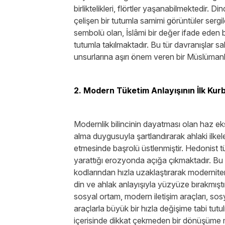
birliktelikleri, flörtler yaşanabilmektedir. D
çelişen bir tutumla samimi görüntüler sergi
sembolü olan, İslâmi bir değer ifade eden 
tutumla takılmaktadır. Bu tür davranışlar s
unsurlarına aşırı önem veren bir Müslümanl
2. Modern Tüketim Anlayışının İlk Kurb
Modernlik bilincinin dayatması olan haz ekse
alma duygusuyla şartlandırarak ahlaki ilkele
etmesinde başrolü üstlenmiştir. Hedonist tü
yarattığı erozyonda açığa çıkmaktadır. Bu 
kodlarından hızla uzaklaştırarak modernite
din ve ahlak anlayışıyla yüzyüze bırakmışt
sosyal ortam, modern iletişim araçları, sos
araçlarla büyük bir hızla değişime tabi tut
içerisinde dikkat çekmeden bir dönüşüme m