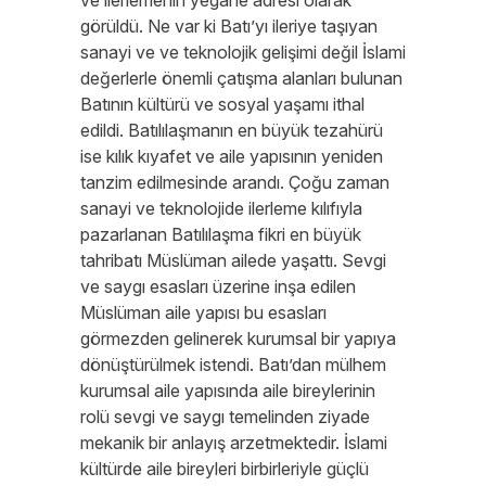
ve ilerlemenin yegane adresi olarak
görüldü. Ne var ki Batı’yı ileriye taşıyan
sanayi ve ve teknolojik gelişimi değil İslami
değerlerle önemli çatışma alanları bulunan
Batının kültürü ve sosyal yaşamı ithal
edildi. Batılılaşmanın en büyük tezahürü
ise kılık kıyafet ve aile yapısının yeniden
tanzim edilmesinde arandı. Çoğu zaman
sanayi ve teknolojide ilerleme kılıfıyla
pazarlanan Batılılaşma fikri en büyük
tahribatı Müslüman ailede yaşattı. Sevgi
ve saygı esasları üzerine inşa edilen
Müslüman aile yapısı bu esasları
görmezden gelinerek kurumsal bir yapıya
dönüştürülmek istendi. Batı’dan mülhem
kurumsal aile yapısında aile bireylerinin
rolü sevgi ve saygı temelinden ziyade
mekanik bir anlayış arzetmektedir. İslami
kültürde aile bireyleri birbirleriyle güçlü