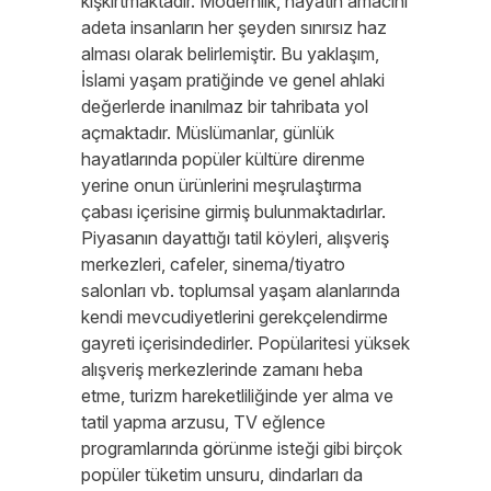
kışkırtmaktadır. Modernlik, hayatın amacını
adeta insanların her şeyden sınırsız haz
alması olarak belirlemiştir. Bu yaklaşım,
İslami yaşam pratiğinde ve genel ahlaki
değerlerde inanılmaz bir tahribata yol
açmaktadır. Müslümanlar, günlük
hayatlarında popüler kültüre direnme
yerine onun ürünlerini meşrulaştırma
çabası içerisine girmiş bulunmaktadırlar.
Piyasanın dayattığı tatil köyleri, alışveriş
merkezleri, cafeler, sinema/tiyatro
salonları vb. toplumsal yaşam alanlarında
kendi mevcudiyetlerini gerekçelendirme
gayreti içerisindedirler. Popülaritesi yüksek
alışveriş merkezlerinde zamanı heba
etme, turizm hareketliliğinde yer alma ve
tatil yapma arzusu, TV eğlence
programlarında görünme isteği gibi birçok
popüler tüketim unsuru, dindarları da