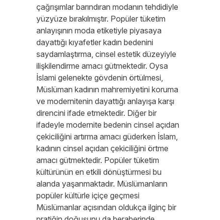
çağrışımlar barındıran modanın tehdidiyle
yüzyüze bırakılmıştır. Popüler tüketim
anlayışının moda etiketiyle piyasaya
dayattığı kıyafetler kadın bedenini
saydamlaştırma, cinsel estetik düzeyiyle
ilişkilendirme amacı gütmektedir. Oysa
İslami gelenekte gövdenin örtülmesi,
Müslüman kadının mahremiyetini koruma
ve modernitenin dayattığı anlayışa karşı
direncini ifade etmektedir. Diğer bir
ifadeyle modernite bedenin cinsel açıdan
çekiciliğini artırma amacı güderken İslam,
kadının cinsel açıdan çekiciliğini örtme
amacı gütmektedir. Popüler tüketim
kültürünün en etkili dönüştürmesi bu
alanda yaşanmaktadır. Müslümanların
popüler kültürle içiçe geçmesi
Müslümanlar açısından oldukça ilginç bir
pratiğin doğuşunu da beraberinde