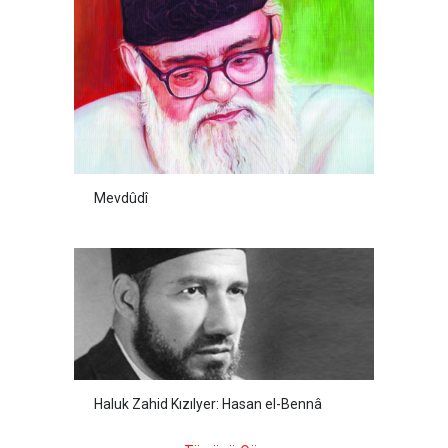
Mevdûdî
Haluk Zahid Kızılyer: Hasan el-Bennâ