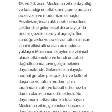
19. ve 20. asrın Müslüman zihne dayattığı
ve kutsadığı en etkili dönüştürme araçları
pozitivizm ve modernizm olmuştur.
Pozitivizm, insan aklını belirli öncüllerle
şekillendirip geleneksel din anlayışında
önemli çözülmelere yol açmıştır. İleri
sürdüğü akılcı ve pozitivist tutumla insan
zihnini etkisi altına alan bu maddeci
yaklaşım Müslüman bireyleri de zihinsel
olarak etkilemekte ve kendi öncülleri
doğrultusunda tavır geliştirmelerini
dayatmaktadır. Geleneksel anlayışta
normal görülen pek çok dini ve kültürel
düşünce ve tutum modern zihin
tarafından izah (ve kabul) edilemez bir
durum olarak lanse edilmektedir. Bu
dayatmanın etkisinden kurtulamayan
Müslüman zihin, geleneksel düşünce
dünyasının bir çok unsurunu sorgulamaya