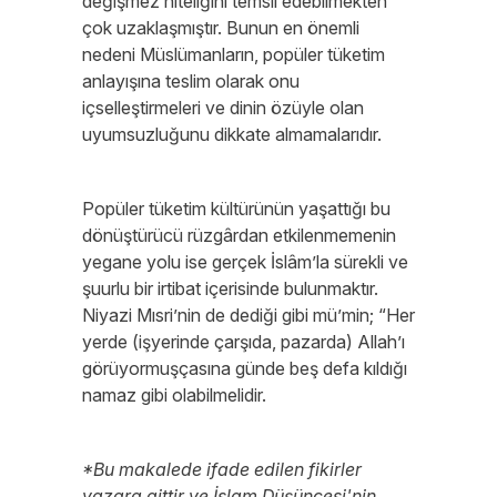
değişmez niteliğini temsil edebilmekten
çok uzaklaşmıştır. Bunun en önemli
nedeni Müslümanların, popüler tüketim
anlayışına teslim olarak onu
içselleştirmeleri ve dinin özüyle olan
uyumsuzluğunu dikkate almamalarıdır.
Popüler tüketim kültürünün yaşattığı bu
dönüştürücü rüzgârdan etkilenmemenin
yegane yolu ise gerçek İslâm’la sürekli ve
şuurlu bir irtibat içerisinde bulunmaktır.
Niyazi Mısri’nin de dediği gibi mü’min; “Her
yerde (işyerinde çarşıda, pazarda) Allah’ı
görüyormuşçasına günde beş defa kıldığı
namaz gibi olabilmelidir.
*Bu makalede ifade edilen fikirler
yazara aittir ve İslam Düşüncesi'nin