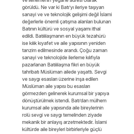
ve ilerlemenin yegane adresi olarak
görüldü. Ne var ki Batı’yı ileriye taşıyan
sanayi ve ve teknolojik gelişimi değil İslami
değerlerle önemli çatışma alanları bulunan
Batının kültürü ve sosyal yaşamı ithal
edildi. Batılılaşmanın en büyük tezahürü
ise kılık kıyafet ve aile yapısının yeniden
tanzim edilmesinde arandı. Çoğu zaman
sanayi ve teknolojide ilerleme kılıfıyla
pazarlanan Batılılaşma fikri en büyük
tahribatı Müslüman ailede yaşattı. Sevgi
ve saygı esasları üzerine inşa edilen
Müslüman aile yapısı bu esasları
görmezden gelinerek kurumsal bir yapıya
dönüştürülmek istendi. Batı’dan mülhem
kurumsal aile yapısında aile bireylerinin
rolü sevgi ve saygı temelinden ziyade
mekanik bir anlayış arzetmektedir. İslami
kültürde aile bireyleri birbirleriyle güçlü