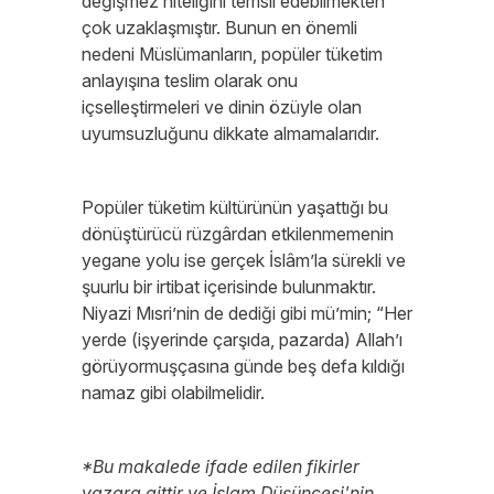
değişmez niteliğini temsil edebilmekten
çok uzaklaşmıştır. Bunun en önemli
nedeni Müslümanların, popüler tüketim
anlayışına teslim olarak onu
içselleştirmeleri ve dinin özüyle olan
uyumsuzluğunu dikkate almamalarıdır.
Popüler tüketim kültürünün yaşattığı bu
dönüştürücü rüzgârdan etkilenmemenin
yegane yolu ise gerçek İslâm’la sürekli ve
şuurlu bir irtibat içerisinde bulunmaktır.
Niyazi Mısri’nin de dediği gibi mü’min; “Her
yerde (işyerinde çarşıda, pazarda) Allah’ı
görüyormuşçasına günde beş defa kıldığı
namaz gibi olabilmelidir.
*Bu makalede ifade edilen fikirler
yazara aittir ve İslam Düşüncesi'nin