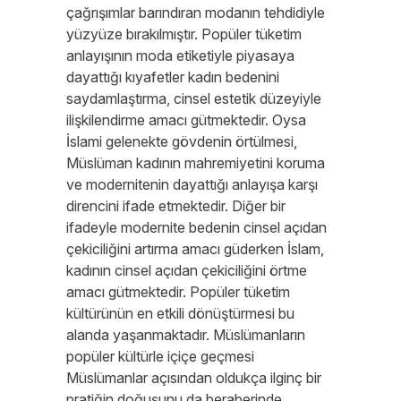
çağrışımlar barındıran modanın tehdidiyle
yüzyüze bırakılmıştır. Popüler tüketim
anlayışının moda etiketiyle piyasaya
dayattığı kıyafetler kadın bedenini
saydamlaştırma, cinsel estetik düzeyiyle
ilişkilendirme amacı gütmektedir. Oysa
İslami gelenekte gövdenin örtülmesi,
Müslüman kadının mahremiyetini koruma
ve modernitenin dayattığı anlayışa karşı
direncini ifade etmektedir. Diğer bir
ifadeyle modernite bedenin cinsel açıdan
çekiciliğini artırma amacı güderken İslam,
kadının cinsel açıdan çekiciliğini örtme
amacı gütmektedir. Popüler tüketim
kültürünün en etkili dönüştürmesi bu
alanda yaşanmaktadır. Müslümanların
popüler kültürle içiçe geçmesi
Müslümanlar açısından oldukça ilginç bir
pratiğin doğuşunu da beraberinde