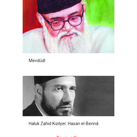
Mevdûdî
Haluk Zahid Kızılyer: Hasan el-Bennâ