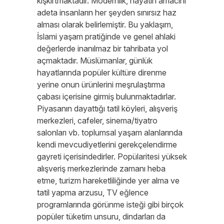
kışkırtmaktadır. Modernlik, hayatın amacını
adeta insanların her şeyden sınırsız haz
alması olarak belirlemiştir. Bu yaklaşım,
İslami yaşam pratiğinde ve genel ahlaki
değerlerde inanılmaz bir tahribata yol
açmaktadır. Müslümanlar, günlük
hayatlarında popüler kültüre direnme
yerine onun ürünlerini meşrulaştırma
çabası içerisine girmiş bulunmaktadırlar.
Piyasanın dayattığı tatil köyleri, alışveriş
merkezleri, cafeler, sinema/tiyatro
salonları vb. toplumsal yaşam alanlarında
kendi mevcudiyetlerini gerekçelendirme
gayreti içerisindedirler. Popülaritesi yüksek
alışveriş merkezlerinde zamanı heba
etme, turizm hareketliliğinde yer alma ve
tatil yapma arzusu, TV eğlence
programlarında görünme isteği gibi birçok
popüler tüketim unsuru, dindarları da