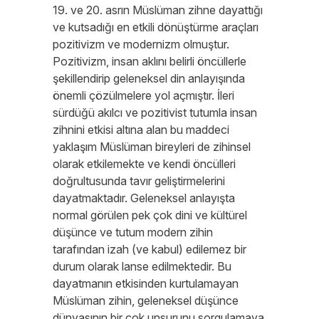
19. ve 20. asrın Müslüman zihne dayattığı
ve kutsadığı en etkili dönüştürme araçları
pozitivizm ve modernizm olmuştur.
Pozitivizm, insan aklını belirli öncüllerle
şekillendirip geleneksel din anlayışında
önemli çözülmelere yol açmıştır. İleri
sürdüğü akılcı ve pozitivist tutumla insan
zihnini etkisi altına alan bu maddeci
yaklaşım Müslüman bireyleri de zihinsel
olarak etkilemekte ve kendi öncülleri
doğrultusunda tavır geliştirmelerini
dayatmaktadır. Geleneksel anlayışta
normal görülen pek çok dini ve kültürel
düşünce ve tutum modern zihin
tarafından izah (ve kabul) edilemez bir
durum olarak lanse edilmektedir. Bu
dayatmanın etkisinden kurtulamayan
Müslüman zihin, geleneksel düşünce
dünyasının bir çok unsurunu sorgulamaya